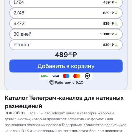
1/24
arrow_downward_alt
489
₽
.51
2/48
arrow_downward_alt
629
₽
.37
3/72
arrow_downward_alt
839
₽
.16
30 дней
arrow_downward_alt
1 398
₽
.60
Репост
arrow_downward_alt
839
₽
.16
489
₽
.51
handshake
Работаем с ЭДО
Каталог Телеграм-каналов для нативных
размещений
ВЫКРОЙКИ | ШИТЬЕ — это Telegam канал в категории «Хобби и
деятельность», который предлагает эффективные форматы для
размещения рекламных постов в Телеграмме. Количество подписчиков
канала в 19.4K и качественный контент помогают брендам привлекать