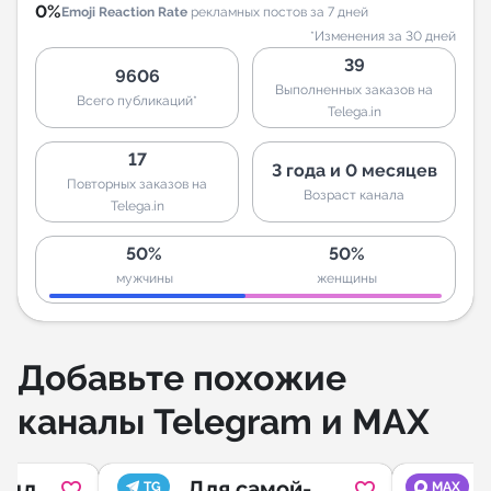
0%
Emoji Reaction Rate
рекламных постов за 7 дней
*Изменения за 30 дней
39
9606
Выполненных заказов на
Всего публикаций*
Telega.in
17
3 года и 0 месяцев
Повторных заказов на
Возраст канала
Telega.in
50%
50%
мужчины
женщины
Добавьте похожие
каналы Telegram и MAX
s для
Для самой-
TG
MAX