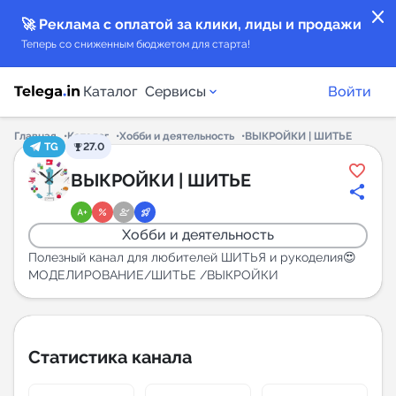
close
🚀 Реклама с оплатой за клики, лиды и продажи
Теперь со сниженным бюджетом для старта!
Каталог
Сервисы
Войти
Главная
Каталог
Хобби и деятельность
ВЫКРОЙКИ | ШИТЬЕ
TG
27.0
Каталог каналов
ВЫКРОЙКИ | ШИТЬЕ
Каталог ботов
Хобби и деятельность
Горящие предложения
Полезный канал для любителей ШИТЬЯ и рукоделия😍
МОДЕЛИРОВАНИЕ/ШИТЬЕ /ВЫКРОЙКИ
Индекс читаемости каналов в Telegram
New
Статистика канала
Аналитика MAX каналов
New