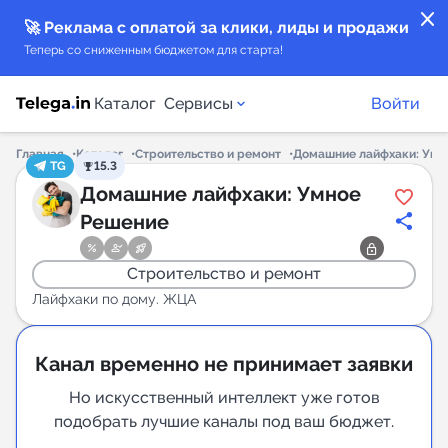
close
🚀 Реклама с оплатой за клики, лиды и продажи
Теперь со сниженным бюджетом для старта!
Каталог
Сервисы
Войти
Главная
Каталог
Строительство и ремонт
Домашние лайфхаки: Умн
TG
15.3
Каталог каналов
Домашние лайфхаки: Умное
Решение
Каталог ботов
Строительство и ремонт
Горящие предложения
Лайфхаки по дому. ЖЦА
Индекс читаемости каналов в Telegram
Канал временно не принимает заявки
New
Но искусственный интеллект уже готов
Аналитика MAX каналов
подобрать лучшие каналы под ваш бюджет.
New