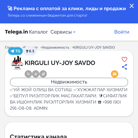
close
🚀 Реклама с оплатой за клики, лиды и продажи
Теперь со сниженным бюджетом для старта!
Каталог
Сервисы
Войти
Главная
Каталог
Недвижимость
KIRGULI UY-JOY SAVDO
TG
6.3
Каталог каналов
KIRGULI UY-JOY SAVDO
Каталог ботов
Недвижимость
Горящие предложения
✅УЙ ЖОЙ ОЛИШ ВА СОТИШ. ✅ХУЖЖАТЛАР ХИЗМАТИ
✅БЕПУЛ РИЭЛТОРЛИК МАСЛАХАТЛАРИ. 🔰СИФАТЛИК
ВА ИШОНЧЛИК РИЭЛТОРЛИК ХИЗМАТИ ☎️ +998 (90)
Индекс читаемости каналов в Telegram
291-08-08. ADMIN:
New
Аналитика MAX каналов
New
Статистика канала