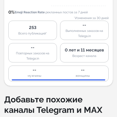
0%
Emoji Reaction Rate
рекламных постов за 7 дней
*Изменения за 30 дней
--
253
Выполненных заказов на
Всего публикаций*
Telega.in
--
0 лет и 11 месяцев
Повторных заказов на
Возраст канала
Telega.in
--
--
мужчины
женщины
Добавьте похожие
каналы Telegram и MAX