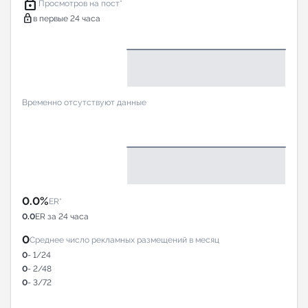
lock
Просмотров на пост*
lock
в первые 24 часа
Временно отсутствуют данные
0.0%
ER*
0.0
ER за 24 часа
0
Среднее число рекламных размещений в месяц
0
- 1/24
0
- 2/48
0
- 3/72