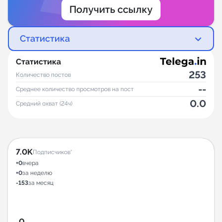
Получить ссылку
Статистика
Статистика
253
Количество постов
--
Среднее количество просмотров на пост
0.0
Средний охват (24ч)
7.0K
Подписчиков*
+0
вчера
+0
за неделю
-153
за месяц