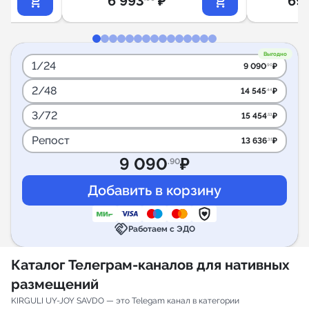
6 993
₽
69
Выгодно
1/24
9 090
₽
.90
2/48
14 545
₽
.44
3/72
15 454
₽
.53
Репост
13 636
₽
.35
9 090
₽
.90
handshake
Работаем с ЭДО
Каталог Телеграм-каналов для нативных
размещений
KIRGULI UY-JOY SAVDO — это Telegam канал в категории