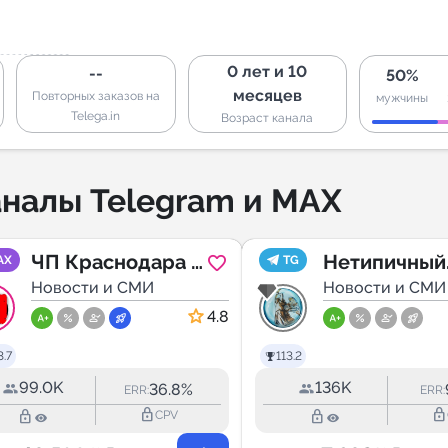
0 лет и 10
--
50%
месяцев
Повторных заказов на
мужчины
Telega.in
Возраст канала
налы Telegram и MAX
ЧП Краснодара и
Нетипичный
AX
TG
края
Новости и СМИ
Ставрополь
Новости и СМИ
4.8
.7
113.2
99.0K
136K
36.8%
ERR:
ERR:
lock_outline
lock_outline
lock_outline
lock_outline
CPV