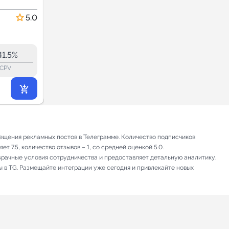
Новости
Новости и СМИ
5.0
5.0
40.0
39.9
28.5K
41.5%
31.7%
ERR:
lock_outline
lock_outline
lo
CPV
CPV
5 594
₽
.40
щения рекламных постов в Телеграмме. Количество подписчиков
 7.5, количество отзывов – 1, со средней оценкой 5.0.
зрачные условия сотрудничества и предоставляет детальную аналитику.
ы в TG. Размещайте интеграции уже сегодня и привлекайте новых