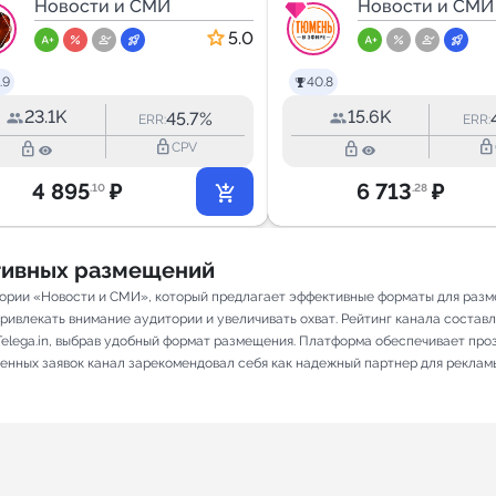
Новости и СМИ
Новости и СМИ
5.0
.9
40.8
23.1K
15.6K
45.7%
ERR:
ERR:
lock_outline
lock_outline
lock_outline
lock_outline
CPV
4 895
₽
6 713
₽
.10
.28
ативных размещений
ории «Новости и СМИ», который предлагает эффективные форматы для разме
ивлекать внимание аудитории и увеличивать охват. Рейтинг канала составляет
elega.in, выбрав удобный формат размещения. Платформа обеспечивает про
лненных заявок канал зарекомендовал себя как надежный партнер для реклам