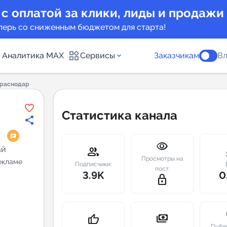
 с оплатой за клики, лиды и продажи
перь со сниженным бюджетом для старта!
Аналитика MAX
Сервисы
Заказчикам
Вл
раснодар
каналов
Каталог б
Статистика канала
Индекс чи
visibility
 предложения
Telegram
ай
group
m
Просмотры на
рекламе
New
Подписчики:
пост:
3.9K
0
lock_outline
Индивиду
а MAX каналов
сопровож
u
payments
thumb_up
Публ