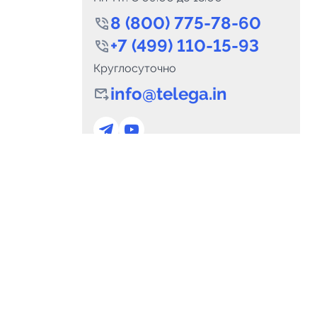
8 (800) 775-78-60
+7 (499) 110-15-93
Круглосуточно
info@telega.in
0
Каналов:
Подпи
0
₽
delete_forever
Итого:
.00
Для сотрудничества
и
marketing@telega.in
Для СМИ
альных
pr@telega.in
Техподдержка