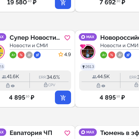
19 580
₽
7 692
₽
.40
.30
Супер Новости
Новороссий
AX
MAX
Новороссийска
Новости и СМИ
LIFE
Новости и СМИ
4.9
.5
261.3
41.6K
44.5K
34.6%
ERR:
ERR:
lock_outline
lock_outline
lock_outline
lock_outline
CPV
4 895
₽
4 895
₽
.10
.10
Евпатория ЧП
Тюмень в э
AX
MAX