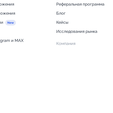
ложения
Реферальная программа
ложения
Блог
ии
Кейсы
Исследования рынка
egram и MAX
Компания
Отзывы о Telega.in
ций
Информация о безопасност
Возврат средств
Гарантии
Политика обработки персон
данных
Вакансии