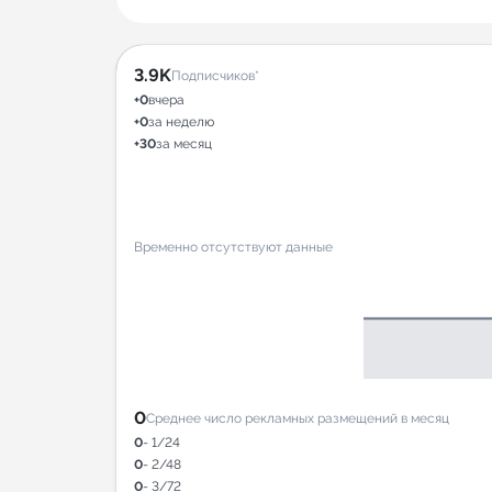
3.9K
Подписчиков*
+0
вчера
+0
за неделю
+30
за месяц
Временно отсутствуют данные
0
Среднее число рекламных размещений в месяц
0
- 1/24
0
- 2/48
0
- 3/72