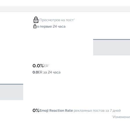
lock
Просмотров на пост*
lock
в первые 24 часа
0.0%
ER*
0.0
ER за 24 часа
0%
Emoji Reaction Rate
рекламных постов за 7 дней
*Изменени