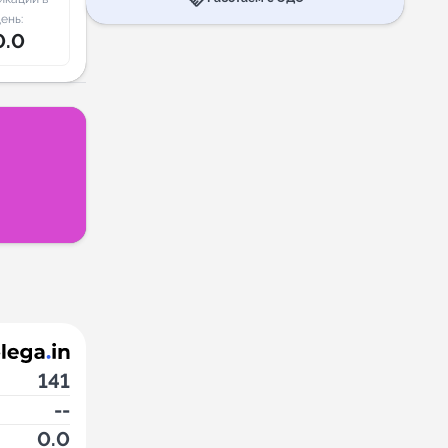
ень:
0.0
141
--
0.0