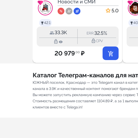
МИ
Новости и СМИ
5.0
5.0
42.1
40
33.3K
45.0%
32.5%
RR:
ERR:
lock_outline
lock_outline
lock_outline
CPV
CPV
20 979
₽
.00
Каталог Телеграм-каналов для н
ЮЖНЫЙ поселок, Краснодар — это Telegam канал в катег
канала в 3.9K и качественный контент помогают брендам пр
Вы можете запустить рекламную кампанию через сервис T
Стоимость размещения составляет 1104.89 ₽, а за 1 выпо
клиентов вместе с Telega.in!