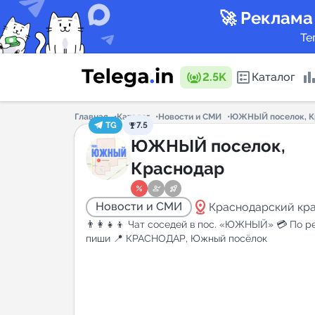
🚀 Реклама
Те
2.5K
Каталог
Главная
Каталог
Новости и СМИ
ЮЖНЫЙ поселок, К
TG
7.5
Каталог 
ЮЖНЫЙ поселок,
Краснодар
Горящие
distance
Новости и СМИ
Краснодарский кр
👨‍👩‍👧‍👦 Чат соседей в пос. «ЮЖНЫЙ» 💳 По 
пиши 📍 КРАСНОДАР, Южный посёлок
Аналитик
New