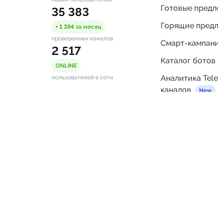
Готовые пред
35 383
Горящие пред
+ 1 394
за месяц
проверенных каналов
Смарт-кампан
2 517
Каталог ботов
ONLINE
Аналитика Tel
пользователей в сети
каналов
Бот нотифика
Помощь
FAQ
Напишите нам