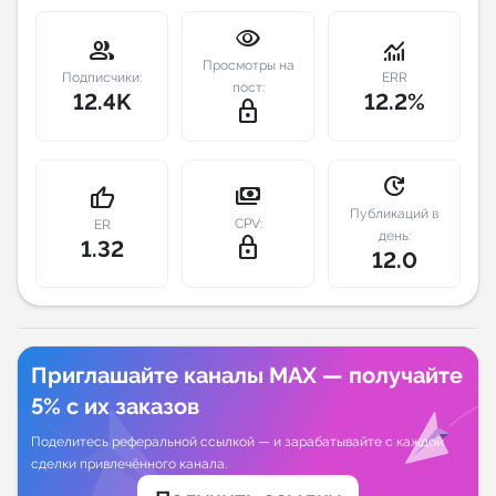
visibility
Индивидуальное сопровождение
group
monitoring
Просмотры на
Подписчики:
ERR
пост:
12.4K
12.2%
Аналитика Telegram
lock_outline
update
payments
thumb_up
Публикаций в
CPV:
ER
день:
lock_outline
1.32
12.0
Приглашайте каналы MAX — получайте
5% с их заказов
Поделитесь реферальной ссылкой — и зарабатывайте с каждой
сделки привлечённого канала.