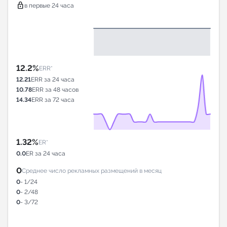
lock
в первые 24 часа
12.2%
ERR*
12.21
ERR за 24 часа
10.78
ERR за 48 часов
14.34
ERR за 72 часа
1.32%
ER*
0.0
ER за 24 часа
0
Среднее число рекламных размещений в месяц
0
- 1/24
0
- 2/48
0
- 3/72