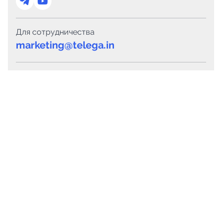
Для сотрудничества
marketing@telega.in
Для СМИ
pr@telega.in
Техподдержка
Telegram
MAX
Сервисы
Каталог каналов
Готовые предложения