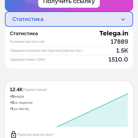
Получить ссылку
Статистика
Статистика
17889
Количество постов
1.5K
Среднее количество просмотров на пост
1510.0
Средний охват (24ч)
12.4K
Подписчиков*
+0
вчера
+0
за неделю
+1
за месяц
lock
Просмотров на пост*