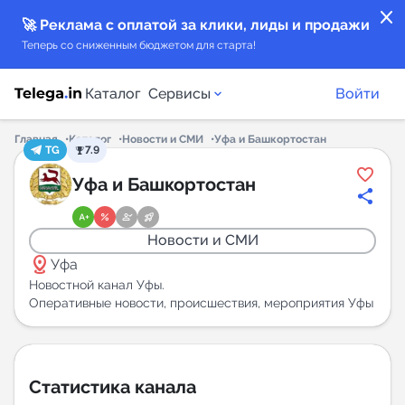
close
🚀 Реклама с оплатой за клики, лиды и продажи
Теперь со сниженным бюджетом для старта!
Каталог
Сервисы
Войти
Главная
Каталог
Новости и СМИ
Уфа и Башкортостан
TG
7.9
Каталог каналов
Уфа и Башкортостан
Каталог ботов
Новости и СМИ
distance
Горящие предложения
Уфа
Новостной канал Уфы.
Оперативные новости, происшествия, мероприятия Уфы
Индекс читаемости каналов в Telegram
New
Аналитика MAX каналов
Статистика канала
New