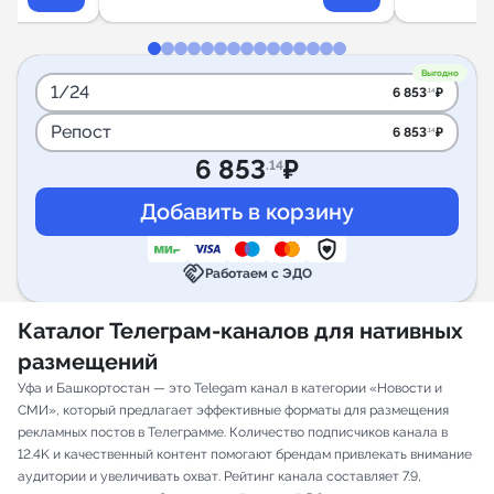
Выгодно
1/24
6 853
₽
.14
Репост
6 853
₽
.14
6 853
₽
.14
handshake
Работаем с ЭДО
Каталог Телеграм-каналов для нативных
размещений
Уфа и Башкортостан — это Telegam канал в категории «Новости и
СМИ», который предлагает эффективные форматы для размещения
рекламных постов в Телеграмме. Количество подписчиков канала в
12.4K и качественный контент помогают брендам привлекать внимание
аудитории и увеличивать охват. Рейтинг канала составляет 7.9,