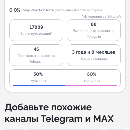
0.0%
Emoji Reaction Rate
рекламных постов за 7 дней
*Изменения за 30 дней
88
17889
Выполненных заказов на
Всего публикаций*
Telega.in
45
3 года и 8 месяцев
Повторных заказов на
Возраст канала
Telega.in
50%
50%
мужчины
женщины
Добавьте похожие
каналы Telegram и MAX