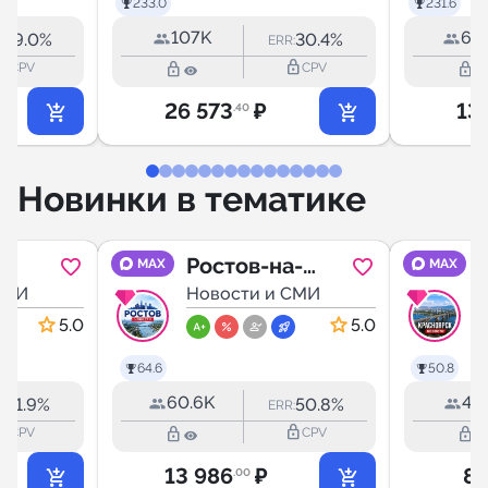
233.0
231.6
107K
60.
39.0%
30.4%
:
ERR:
outline
lock_outline
lock_outline
lock_outline
CPV
CPV
26 573
₽
13
.40
Новинки в тематике
Ростов-на-
MAX
MAX
Й
СМИ
Дону | Новости
Новости и СМИ
5.0
5.0
64.6
50.8
60.6K
41.
51.9%
50.8%
:
ERR:
outline
lock_outline
lock_outline
lock_outline
CPV
CPV
13 986
₽
8 
.00