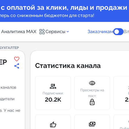
 с оплатой за клики, лиды и продажи
перь со сниженным бюджетом для старта!
Аналитика MAX
Сервисы
Заказчикам
Вл
БУХГАЛТЕР
каналов
Каталог б
ЕР
Статистика канала
Индекс чи
visibility
 предложения
Telegram
group
m
 каналов
Просмотры на
New
Подписчики:
пост:
20.2K
2
одители
lock_outline
Индивиду
а MAX каналов
. У нас не
сопровож
u
payments
thumb_up
Публ