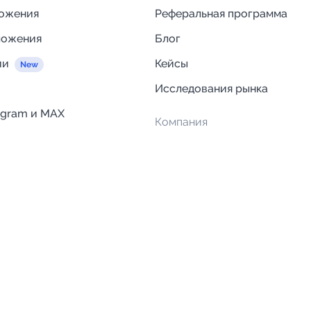
ложения
Реферальная программа
ложения
Блог
ии
Кейсы
Исследования рынка
egram и MAX
Компания
Отзывы о Telega.in
ций
Информация о безопасност
Возврат средств
Гарантии
Политика обработки персон
данных
Вакансии