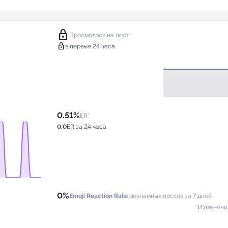
lock
Просмотров на пост*
lock
в первые 24 часа
0.51%
ER*
0.0
ER за 24 часа
0%
Emoji Reaction Rate
рекламных постов за 7 дней
*Изменени