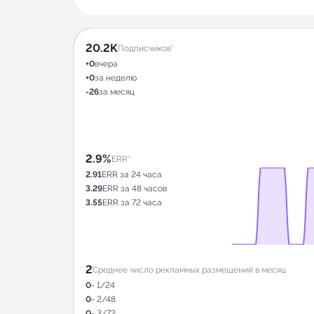
20.2K
Подписчиков*
+0
вчера
+0
за неделю
-26
за месяц
2.9%
ERR*
2.91
ERR за 24 часа
3.29
ERR за 48 часов
3.55
ERR за 72 часа
2
Среднее число рекламных размещений в месяц
0
- 1/24
0
- 2/48
0
- 3/72