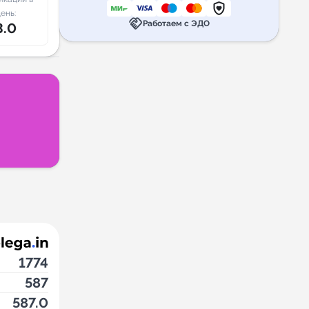
ень:
handshake
Работаем с ЭДО
3.0
1774
587
587.0