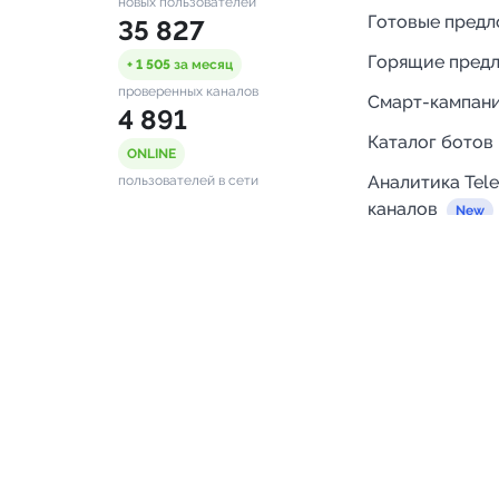
новых пользователей
Готовые пред
35 827
Горящие пред
+ 1 505
за месяц
проверенных каналов
Смарт-кампан
4 891
Каталог ботов
ONLINE
Аналитика Tel
пользователей в сети
каналов
Бот нотифика
Помощь
FAQ
Напишите нам