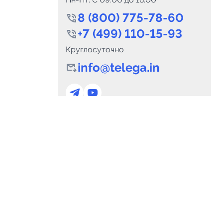
8 (800) 775-78-60
+7 (499) 110-15-93
Круглосуточно
info@telega.in
0
Каналов:
Подпи
0
₽
delete_forever
Итого:
.00
Для сотрудничества
и
marketing@telega.in
Для СМИ
альных
pr@telega.in
Техподдержка