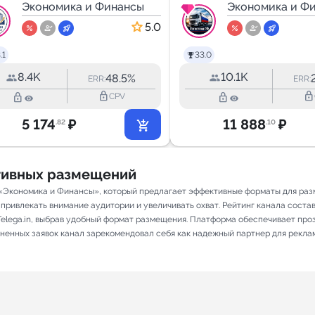
Экономика и Финансы
Экономика и Ф
5.0
.1
33.0
8.4K
10.1K
48.5%
ERR:
ERR:
lock_outline
lock_outline
lock_outline
lock_outline
CPV
5 174
₽
11 888
₽
.82
.10
ативных размещений
Экономика и Финансы», который предлагает эффективные форматы для разм
привлекать внимание аудитории и увеличивать охват. Рейтинг канала составля
elega.in, выбрав удобный формат размещения. Платформа обеспечивает про
олненных заявок канал зарекомендовал себя как надежный партнер для рекла