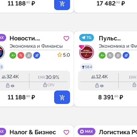
11 188
₽
17 482
₽
.80
.50
Новости.
Пульс
AX
TG
Экономика
Экономика и Финансы
бухгалтера
Экономика и Ф
5.0
.5
58.4
32.4K
12.4K
30.9%
ERR:
ERR:
lock_outline
lock_outline
lock_outline
lock_outline
CPV
11 188
₽
8 391
₽
.80
.60
Налог & Бизнес
Логистика Р
AX
MAX