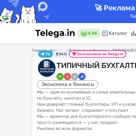
🚀 Реклама
Те
4.9K
Каталог
Главная
Каталог
Экономика и Финансы
ТИПИЧНЫЙ 
TG
34.0
Эксклюзивно на Telega.in
Каталог 
ТИПИЧНЫЙ БУХГАЛТ
Экономика и Финансы
Горящие
Мы — один из крупнейших и самых влиятельных
по бухучёту, налогам и 1С.
Нам доверяют главные бухгалтеры, ИП и руков
бизнеса. Нас читают, сохраняют и покупают.
Аналитик
Мы — ориентир для бухгалтерского сообщества
просто размещаются — у нас продают.
New
Реклама во всех форматах