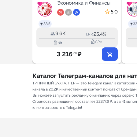
а
 Финансы
Экономика и Финансы
5.0
5.0
33.5
33
9.6K
31.8%
25.4%
RR:
ERR:
lock_outline
lock_outline
lock_outline
CPV
CPV
3 216
₽
.78
Каталог Телеграм-каналов для н
ТИПИЧНЫЙ БУХГАЛТЕР — это Telegam канал в категории «
канала в 20.2K и качественный контент помогают брендам 
Вы можете запустить рекламную кампанию через сервис T
Стоимость размещения составляет 22377.6 ₽, а за 41 вып
клиентов вместе с Telega.in!