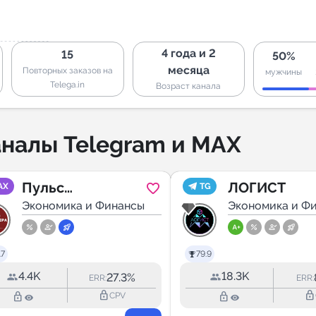
4 года и 2
15
50%
месяца
Повторных заказов на
мужчины
Telega.in
Возраст канала
налы Telegram и MAX
Пульс
ЛОГИСТ
AX
TG
бухгалтера
Экономика и Финансы
Экономика и Ф
.7
79.9
4.4K
18.3K
27.3%
ERR:
ERR:
lock_outline
lock_outline
lock_outline
lock_outline
CPV