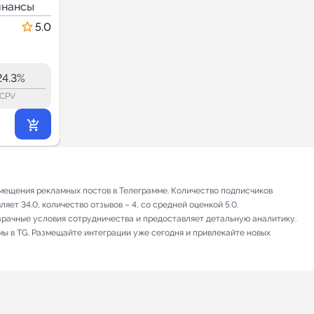
инансы
Экономика и Финансы
5.0
5.0
32.5
32.5
7.1K
24.3%
51.7%
ERR:
lock_outline
lock_outline
lo
CPV
CPV
6 993
₽
.00
ещения рекламных постов в Телеграмме. Количество подписчиков
ет 34.0, количество отзывов – 4, со средней оценкой 5.0.
зрачные условия сотрудничества и предоставляет детальную аналитику.
мы в TG. Размещайте интеграции уже сегодня и привлекайте новых