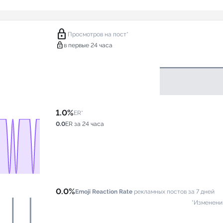
lock
Просмотров на пост*
lock
в первые 24 часа
1.0%
ER*
0.0
ER за 24 часа
0.0%
Emoji Reaction Rate
рекламных постов за 7 дней
*Изменени