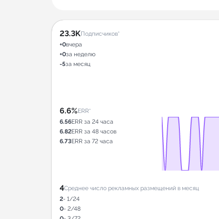
23.3K
Подписчиков*
+0
вчера
+0
за неделю
-5
за месяц
6.6%
ERR*
6.56
ERR за 24 часа
6.82
ERR за 48 часов
6.73
ERR за 72 часа
4
Среднее число рекламных размещений в месяц
2
- 1/24
0
- 2/48
0
- 3/72