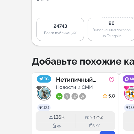
96
24743
Выполненных заказов
Всего публикаций*
на Telega.in
Добавьте похожие ка
 Химки
Нетипичный
TG
M
МИ
Ставрополь
Новости и СМИ
5.0
5.0
112.1
188
136K
17.0%
9.0%
RR:
ERR:
lock_outline
lock_outline
lock_outline
CPV
CPV