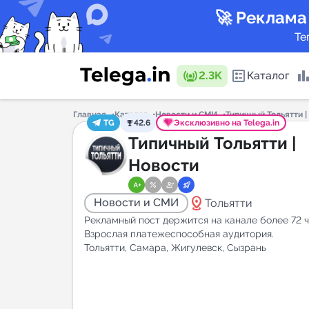
🚀 Реклама
Те
2.3K
Каталог
Главная
Каталог
Новости и СМИ
Типичный Тольятти |
TG
42.6
Эксклюзивно на Telega.in
Каталог 
Типичный Тольятти |
Новости
Горящие
distance
Новости и СМИ
Тольятти
Рекламный пост держится на канале более 72 ч
Взрослая платежеспособная аудитория.
Тольятти, Самара, Жигулевск, Сызрань
Аналитик
New