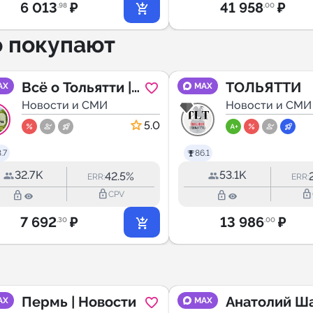
6 013
₽
41 958
₽
.98
.00
о покупают
Всё о Тольятти |
ТОЛЬЯТТИ
AX
MAX
Новости
Новости и СМИ
Новости и СМИ
5.0
.7
86.1
32.7K
53.1K
42.5%
ERR:
ERR:
lock_outline
lock_outline
lock_outline
lock_outline
CPV
7 692
₽
13 986
₽
.30
.00
Пермь | Новости
Анатолий Ш
AX
MAX