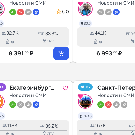
Новости и СМИ
Новости и СМИ
5.0
.9
39.6
32.7K
44.1K
33.3%
ERR:
ERR:
lock_outline
lock_outline
lock_outline
lock_outline
CPV
8 391
₽
6 993
₽
.60
.00
Екатеринбург
Санкт-Пете
AX
TG
Первый
Новости и СМИ
| Питер Нов
Новости и СМИ
.6
243.3
118K
167K
35.2%
ERR:
ERR:
lock_outline
lock_outline
lock_outline
lock_outline
CPV