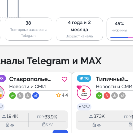
4 года и 2
38
45%
месяца
Повторных заказов на
мужчины
Telega.in
Возраст канала
налы Telegram и MAX
Ставрополье
Типичный
AX
TG
2️⃣6️⃣ Ставрополь
Новости и СМИ
Краснодар
Новости и СМИ
Max
4.4
.3
376.2
19.4K
373K
33.9%
ERR:
ERR:
lock_outline
lock_outline
lock_outline
lock_outline
CPV