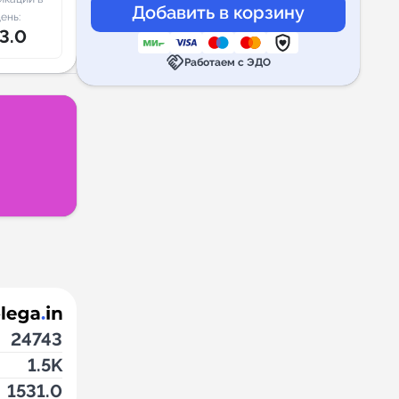
ень:
3.0
handshake
Работаем с ЭДО
24743
1.5K
1531.0