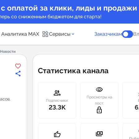
 с оплатой за клики, лиды и продажи
перь со сниженным бюджетом для старта!
Аналитика MAX
Сервисы
Заказчикам
Вл
 Новости
каналов
Каталог б
Статистика канала
Индекс чи
visibility
 предложения
Telegram
group
m
Просмотры на
асов.
New
Подписчики:
пост:
23.3K
6
lock_outline
Индивиду
а MAX каналов
сопровож
u
payments
thumb_up
Публ