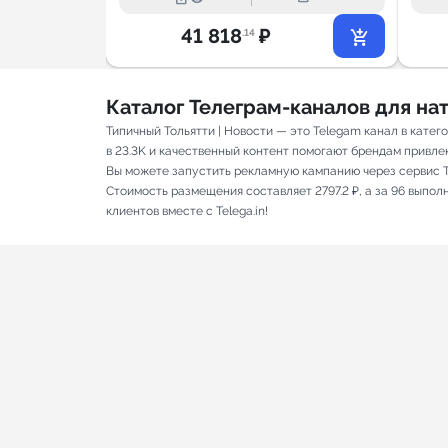
41 818
₽
.14
Каталог Телеграм-каналов для н
Типичный Тольятти | Новости — это Telegam канал в кат
в 23.3K и качественный контент помогают брендам привлека
Вы можете запустить рекламную кампанию через сервис T
Стоимость размещения составляет 2797.2 ₽, а за 96 выпо
клиентов вместе с Telega.in!