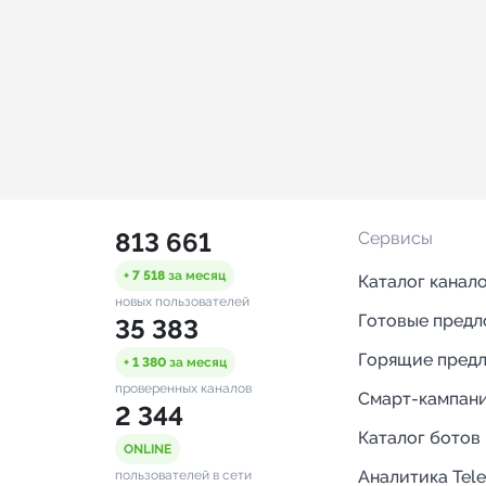
813 661
Сервисы
+ 7 518
за месяц
Каталог канал
новых пользователей
Готовые пред
35 383
Горящие пред
+ 1 380
за месяц
проверенных каналов
Смарт-кампан
2 344
Каталог ботов
ONLINE
Аналитика Tel
пользователей в сети