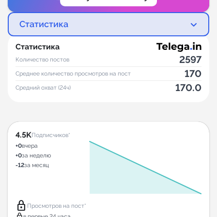
Статистика
Статистика
2597
Количество постов
170
Среднее количество просмотров на пост
170.0
Средний охват (24ч)
4.5K
Подписчиков*
+0
вчера
+0
за неделю
-12
за месяц
lock
Просмотров на пост*
lock
в первые 24 часа