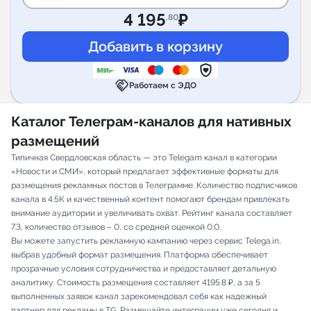
4 195
₽
.80
handshake
Работаем с ЭДО
Каталог Телеграм-каналов для нативных
размещений
Типичная Свердловская область — это Telegam канал в категории
«Новости и СМИ», который предлагает эффективные форматы для
размещения рекламных постов в Телеграмме. Количество подписчиков
канала в 4.5K и качественный контент помогают брендам привлекать
внимание аудитории и увеличивать охват. Рейтинг канала составляет
7.3, количество отзывов – 0, со средней оценкой 0.0.
Вы можете запустить рекламную кампанию через сервис Telega.in,
выбрав удобный формат размещения. Платформа обеспечивает
прозрачные условия сотрудничества и предоставляет детальную
аналитику. Стоимость размещения составляет 4195.8 ₽, а за 5
выполненных заявок канал зарекомендовал себя как надежный
партнер для рекламы в TG. Размещайте интеграции уже сегодня и