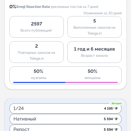
0%
Emoji Reaction Rate
рекламных постов за 7 дней
*Изменения за 30 дней
5
2597
Выполненных заказов на
Всего публикаций*
Telega.in
2
1 год и 6 месяцев
Повторных заказов на
Возраст канала
Telega.in
50%
50%
мужчины
женщины
Выгодно
1/24
4 195
₽
.80
Нативный
5 594
₽
.40
Репост
5 594
₽
.40