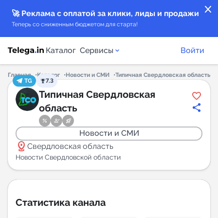
close
🚀 Реклама с оплатой за клики, лиды и продажи
Теперь со сниженным бюджетом для старта!
Каталог
Сервисы
Войти
Главная
Каталог
Новости и СМИ
Типичная Свердловская область
TG
7.3
Каталог каналов
Типичная Свердловская
область
Каталог ботов
Новости и СМИ
Горящие предложения
distance
Свердловская область
Новости Свердловской области
Индекс читаемости каналов в Telegram
New
Статистика канала
Аналитика MAX каналов
New