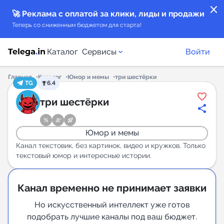
close
🚀 Реклама с оплатой за клики, лиды и продажи
Теперь со сниженным бюджетом для старта!
Каталог
Сервисы
Войти
Главная
Каталог
Юмор и мемы
три шестёрки
TG
6.4
Каталог каналов
три шестёрки
Каталог ботов
Юмор и мемы
Горящие предложения
Канал текстовик, без картинок, видео и кружков. Только
текстовый юмор и интересные истории.
Индекс читаемости каналов в Telegram
New
Канал временно не принимает заявки
Но искусственный интеллект уже готов
Аналитика MAX каналов
подобрать лучшие каналы под ваш бюджет.
New