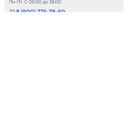
Пн-Пт: C 09:00 до 18:00
8 (800) 775-78-60
+7 (499) 110-15-93
Круглосуточно
info@telega.in
Для сотрудничества
marketing@telega.in
Для СМИ
pr@telega.in
Техподдержка