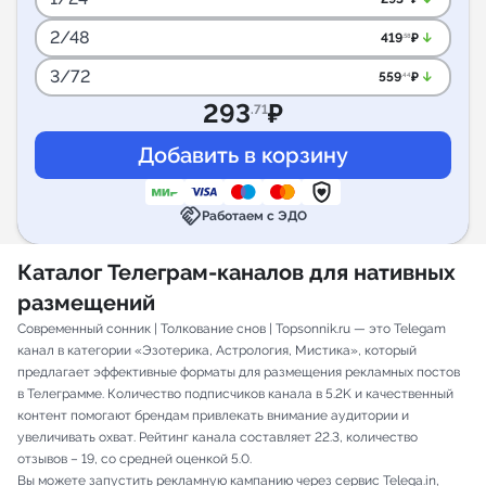
2/48
arrow_downward_alt
419
₽
.58
3/72
arrow_downward_alt
559
₽
.44
293
₽
.71
handshake
Работаем с ЭДО
Каталог Телеграм-каналов для нативных
размещений
Современный сонник | Толкование снов | Topsonnik.ru — это Telegam
канал в категории «Эзотерика, Астрология, Мистика», который
предлагает эффективные форматы для размещения рекламных постов
в Телеграмме. Количество подписчиков канала в 5.2K и качественный
контент помогают брендам привлекать внимание аудитории и
увеличивать охват. Рейтинг канала составляет 22.3, количество
отзывов – 19, со средней оценкой 5.0.
Вы можете запустить рекламную кампанию через сервис Telega.in,