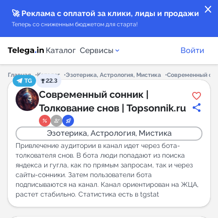
close
🚀 Реклама с оплатой за клики, лиды и продажи
Теперь со сниженным бюджетом для старта!
Каталог
Сервисы
Войти
Главная
Каталог
Эзотерика, Астрология, Мистика
Современный сонн
TG
22.3
Каталог каналов
Современный сонник |
Толкование снов | Topsonnik.ru
Каталог ботов
Эзотерика, Астрология, Мистика
Горящие предложения
Привлечение аудитории в канал идет через бота-
толкователя снов. В бота люди попадают из поиска
яндекса и гугла, как по прямым запросам, так и через
Индекс читаемости каналов в Telegram
сайты-сонники. Затем пользователи бота
New
подписываются на канал. Канал ориентирован на ЖЦА,
растет стабильно. Статистика есть в tgstat
Аналитика MAX каналов
New