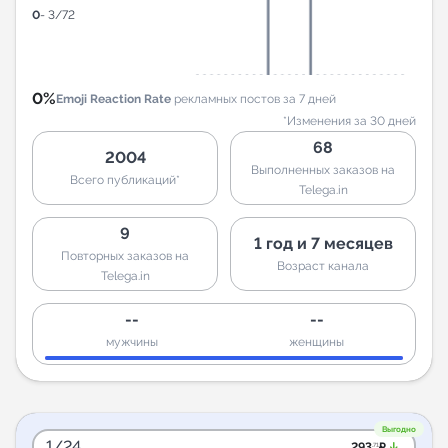
0
- 3/72
0%
Emoji Reaction Rate
рекламных постов за 7 дней
*Изменения за 30 дней
68
2004
Выполненных заказов на
Всего публикаций*
Telega.in
9
1 год и 7 месяцев
Повторных заказов на
Возраст канала
Telega.in
--
--
мужчины
женщины
Выгодно
1/24
arrow_downward_alt
293
₽
.71