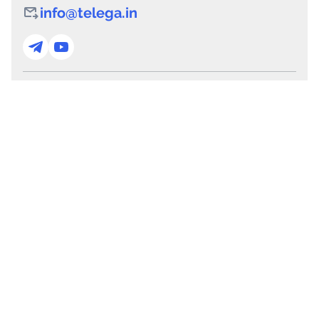
info@telega.in
Для сотрудничества
marketing@telega.in
Для СМИ
pr@telega.in
Техподдержка
Telegram
MAX
Сервисы