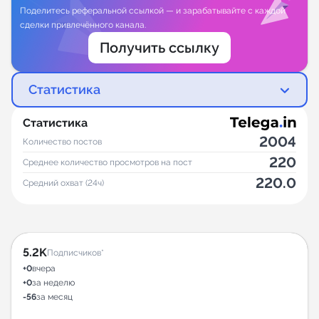
Поделитесь реферальной ссылкой — и зарабатывайте с каждой
сделки привлечённого канала.
Получить ссылку
Статистика
Статистика
2004
Количество постов
220
Среднее количество просмотров на пост
220.0
Средний охват (24ч)
5.2K
Подписчиков*
+0
вчера
+0
за неделю
-56
за месяц