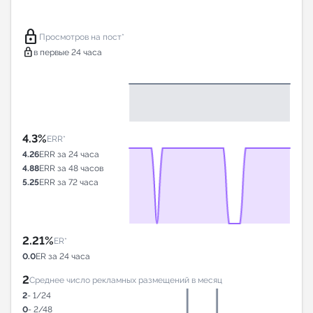
lock
Просмотров на пост*
lock
в первые 24 часа
4.3%
ERR*
4.26
ERR за 24 часа
4.88
ERR за 48 часов
5.25
ERR за 72 часа
2.21%
ER*
0.0
ER за 24 часа
2
Среднее число рекламных размещений в месяц
2
- 1/24
0
- 2/48