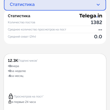
Статистика
Статистика
1382
Количество постов
--
Среднее количество просмотров на пост
0.0
Средний охват (24ч)
12.3K
Подписчиков*
+0
вчера
+0
за неделю
-6
за месяц
lock
Просмотров на пост*
lock
в первые 24 часа