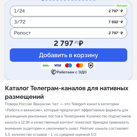
Выгодно
1/24
2 797
₽
.20
3/72
7 692
₽
.30
Репост
2 797
₽
.20
2 797
₽
.20
handshake
Работаем с ЭДО
Каталог Телеграм-каналов для нативных
размещений
Повара России. Вакансии. Чат. — это Telegam канал в категории
«Работа и вакансии», который предлагает эффективные форматы для
размещения рекламных постов в Телеграмме. Количество подписчиков
канала в 12.3K и качественный контент помогают брендам привлекать
внимание аудитории и увеличивать охват. Рейтинг канала составляет
5.3, количество отзывов – 1, со средней оценкой 5.0.