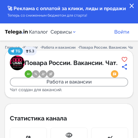
close
🚀 Реклама с оплатой за клики, лиды и продажи
Теперь со сниженным бюджетом для старта!
Каталог
Сервисы
Войти
Главная
Каталог
Работа и вакансии
Повара России. Вакансии. Чат.
TG
5.3
Каталог каналов
Повара России. Вакансии. Чат.
Каталог ботов
Работа и вакансии
Горящие предложения
Чат создан для вакансий.
Индекс читаемости каналов в Telegram
New
Статистика канала
Аналитика MAX каналов
visibility
New