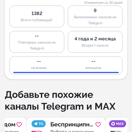
*Изменения за 30 дней
9
1382
Выполненных заказов на
Всего публикаций*
Telega.in
--
4 года и 2 месяца
Повторных заказов на
Возраст канала
Telega.in
--
--
мужчины
женщины
Добавьте похожие
каналы Telegram и MAX
рядом
Беспринципна
TG
MAX
вакансии
Работа и вакансии
Р