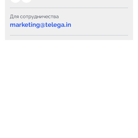
Для сотрудничества
marketing@telega.in
Для СМИ
pr@telega.in
Техподдержка
Telegram
MAX
Сервисы
Каталог каналов
Готовые предложения