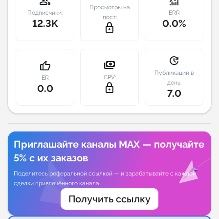
group
monitoring
Просмотры на
Подписчики:
ERR
пост:
Индивидуальное сопровождение
12.3K
0.0%
lock_outline
Аналитика Telegram
update
payments
thumb_up
Публикаций в
CPV:
ER
день:
lock_outline
0.0
7.0
Приглашайте каналы MAX — получайте
5% с их заказов
Поделитесь реферальной ссылкой — и зарабатывайте с каждой
сделки привлечённого канала.
Получить ссылку