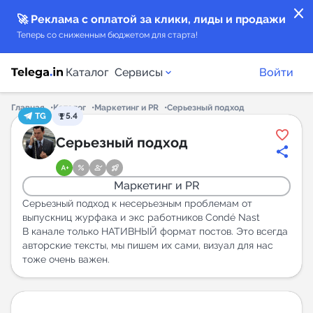
close
🚀 Реклама с оплатой за клики, лиды и продажи
Теперь со сниженным бюджетом для старта!
Каталог
Сервисы
Войти
Главная
Каталог
Маркетинг и PR
Серьезный подход
TG
5.4
Каталог каналов
Серьезный подход
Каталог ботов
Маркетинг и PR
Горящие предложения
Серьезный подход к несерьезным проблемам от
выпускниц журфака и экс работников Condé Nast
В канале только НАТИВНЫЙ формат постов. Это всегда
Индекс читаемости каналов в Telegram
авторские тексты, мы пишем их сами, визуал для нас
New
тоже очень важен.
Аналитика MAX каналов
New