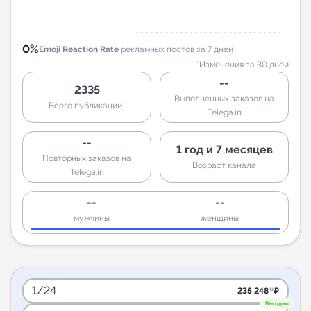
0%
Emoji Reaction Rate
рекламных постов за 7 дней
*Изменения за 30 дней
--
2335
Выполненных заказов на
Всего публикаций*
Telega.in
--
1 год и 7 месяцев
Повторных заказов на
Возраст канала
Telega.in
--
--
мужчины
женщины
1/24
235 248
₽
.72
Выгодно