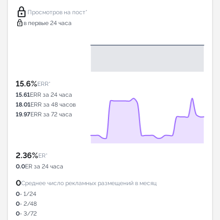
lock
Просмотров на пост*
lock
в первые 24 часа
15.6%
ERR*
15.61
ERR за 24 часа
18.01
ERR за 48 часов
19.97
ERR за 72 часа
2.36%
ER*
0.0
ER за 24 часа
0
Среднее число рекламных размещений в месяц
0
- 1/24
0
- 2/48
0
- 3/72