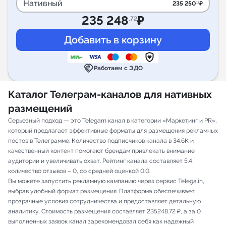
Нативный
235 250
₽
.11
235 248
₽
.72
handshake
Работаем с ЭДО
Каталог Телеграм-каналов для нативных
размещений
Серьезный подход — это Telegam канал в категории «Маркетинг и PR»,
который предлагает эффективные форматы для размещения рекламных
постов в Телеграмме. Количество подписчиков канала в 34.6K и
качественный контент помогают брендам привлекать внимание
аудитории и увеличивать охват. Рейтинг канала составляет 5.4,
количество отзывов – 0, со средней оценкой 0.0.
Вы можете запустить рекламную кампанию через сервис Telega.in,
выбрав удобный формат размещения. Платформа обеспечивает
прозрачные условия сотрудничества и предоставляет детальную
аналитику. Стоимость размещения составляет 235248.72 ₽, а за 0
выполненных заявок канал зарекомендовал себя как надежный