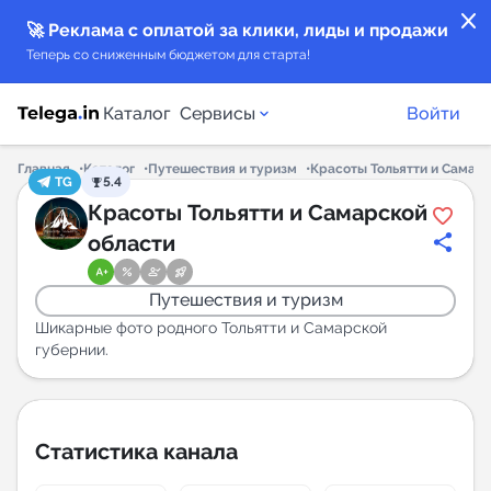
close
🚀 Реклама с оплатой за клики, лиды и продажи
Теперь со сниженным бюджетом для старта!
Каталог
Сервисы
Войти
Главная
Каталог
Путешествия и туризм
Красоты Тольятти и Самар
TG
5.4
Каталог каналов
Красоты Тольятти и Самарской
области
Каталог ботов
Путешествия и туризм
Горящие предложения
Шикарные фото родного Тольятти и Самарской
губернии.
Индекс читаемости каналов в Telegram
New
Статистика канала
Аналитика MAX каналов
New