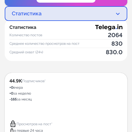
Статистика
Статистика
2064
Количество постов
830
Среднее количество просмотров на пост
830.0
Средний охват (24ч)
44.9K
Подписчиков*
+0
вчера
+0
за неделю
-165
за месяц
lock
Просмотров на пост*
lock
в первые 24 часа