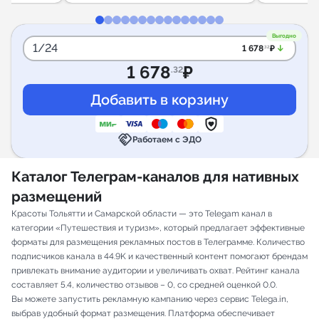
Выгодно
1/24
arrow_downward_alt
1 678
₽
.32
1 678
₽
.32
handshake
Работаем с ЭДО
Каталог Телеграм-каналов для нативных
размещений
Красоты Тольятти и Самарской области — это Telegam канал в
категории «Путешествия и туризм», который предлагает эффективные
форматы для размещения рекламных постов в Телеграмме. Количество
подписчиков канала в 44.9K и качественный контент помогают брендам
привлекать внимание аудитории и увеличивать охват. Рейтинг канала
составляет 5.4, количество отзывов – 0, со средней оценкой 0.0.
Вы можете запустить рекламную кампанию через сервис Telega.in,
выбрав удобный формат размещения. Платформа обеспечивает