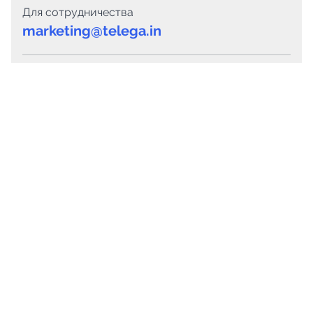
Для сотрудничества
marketing@telega.in
Для СМИ
pr@telega.in
Техподдержка
Telegram
MAX
Сервисы
Каталог каналов
Готовые предложения
Горящие предложения