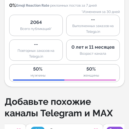
0%
Emoji Reaction Rate
рекламных постов за 7 дней
*Изменения за 30 дней
--
2064
Выполненных заказов на
Всего публикаций*
Telega.in
--
0 лет и 11 месяцев
Повторных заказов на
Возраст канала
Telega.in
50%
50%
мужчины
женщины
Добавьте похожие
каналы Telegram и MAX