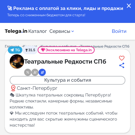
close
🚀 Реклама с оплатой за клики, лиды и продажи
Теперь со сниженным бюджетом для старта!
Каталог
Сервисы
Войти
Главная
Каталог
Культура и события
Театральные Редкости СПб
TG
31.5
Эксклюзивно на Telega.in
Каталог каналов
Театральные Редкости СПб
Каталог ботов
Культура и события
distance
Горящие предложения
Санкт-Петербург
🎭 Шкатулка театральных сокровищ Петербурга!
Редкие спектакли, камерные формы, независимые
Индекс читаемости каналов в Telegram
коллективы.
New
💎 Мы исследуем поток театральных событий, чтобы
находить для вас скрытые жемчужины сценического
Аналитика MAX каналов
мастерства!
New