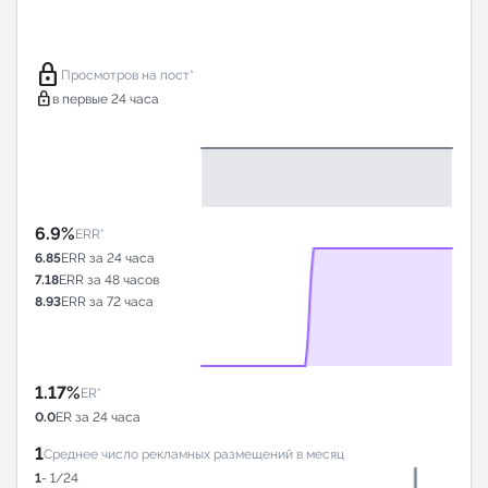
lock
Просмотров на пост*
lock
в первые 24 часа
6.9%
ERR*
6.85
ERR за 24 часа
7.18
ERR за 48 часов
8.93
ERR за 72 часа
1.17%
ER*
0.0
ER за 24 часа
1
Среднее число рекламных размещений в месяц
1
- 1/24