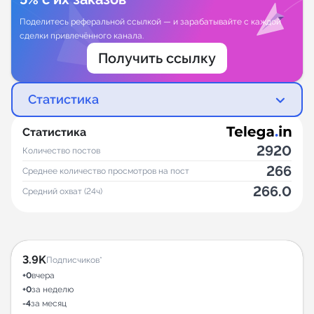
Поделитесь реферальной ссылкой — и зарабатывайте с каждой
сделки привлечённого канала.
Получить ссылку
Статистика
Статистика
2920
Количество постов
266
Среднее количество просмотров на пост
266.0
Средний охват (24ч)
3.9K
Подписчиков*
+0
вчера
+0
за неделю
-4
за месяц