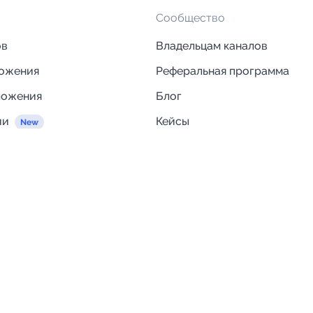
Сообщество
ов
Владельцам каналов
ложения
Реферальная программа
ложения
Блог
ии
Кейсы
Исследования рынка
egram и MAX
Компания
Отзывы о Telega.in
ций
Информация о безопасност
Возврат средств
Гарантии
Политика обработки персон