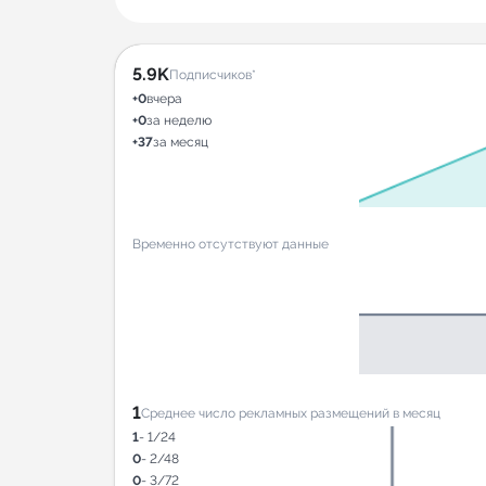
5.9K
Подписчиков*
+0
вчера
+0
за неделю
+37
за месяц
Временно отсутствуют данные
1
Среднее число рекламных размещений в месяц
1
- 1/24
0
- 2/48
0
- 3/72