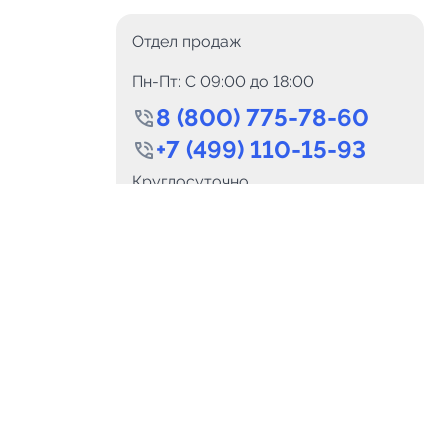
Отдел продаж
Пн-Пт: C 09:00 до 18:00
8 (800) 775-78-60
+7 (499) 110-15-93
0
Каналов:
Подпи
Круглосуточно
0
₽
delete_forever
Итого:
.00
info@telega.in
Для сотрудничества
и
marketing@telega.in
Для СМИ
альных