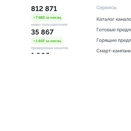
812 871
Сервисы
+ 7 683
за месяц
Каталог канал
новых пользователей
Готовые пред
35 867
Горящие пред
+ 1 507
за месяц
проверенных каналов
Смарт-кампан
1 905
Каталог ботов
ONLINE
Аналитика Tel
пользователей в сети
каналов
Бот нотифика
Помощь
FAQ
Напишите нам