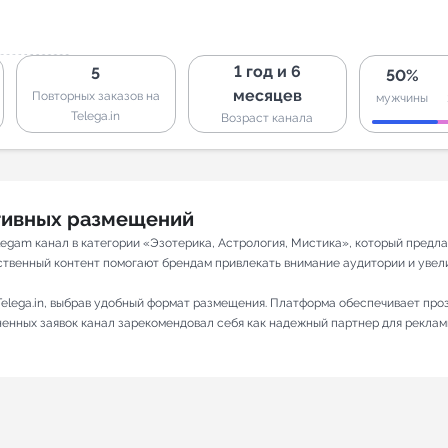
1 год и 6
5
50%
месяцев
Повторных заказов на
мужчины
Telega.in
Возраст канала
ативных размещений
Telegam канал в категории «Эзотерика, Астрология, Мистика», который пред
ственный контент помогают брендам привлекать внимание аудитории и увеличи
elega.in, выбрав удобный формат размещения. Платформа обеспечивает про
лненных заявок канал зарекомендовал себя как надежный партнер для реклам