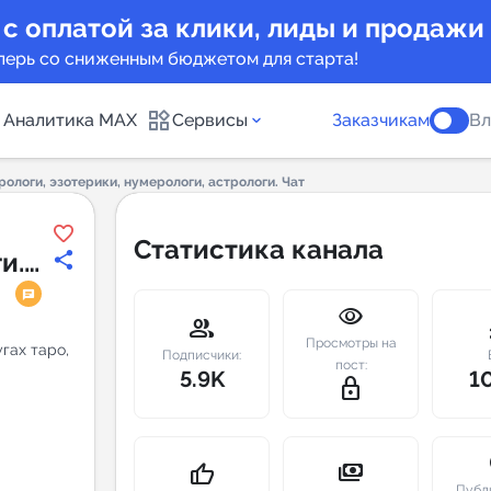
 с оплатой за клики, лиды и продажи
перь со сниженным бюджетом для старта!
Аналитика MAX
Сервисы
Заказчикам
Вл
рологи, эзотерики, нумерологи, астрологи. Чат
каналов
Каталог б
Статистика канала
и.
Индекс чи
visibility
 предложения
Telegram
group
m
Просмотры на
гах таро,
New
Подписчики:
пост:
5.9K
1
lock_outline
Индивиду
а MAX каналов
сопровож
u
payments
thumb_up
Публ