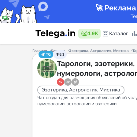
🚀 Реклама
Те
1.9K
Каталог
Главная
Каталог
Эзотерика, Астрология, Мистика
Та
TG
8.1
Каталог 
Тарологи, эзотерики,
нумерологи, астролог
Чат
Горящие
Эзотерика, Астрология, Мистика
Чат создан для размещения объявлений об услу
нумерологии, астрологии и эзотерики.
Аналитик
New