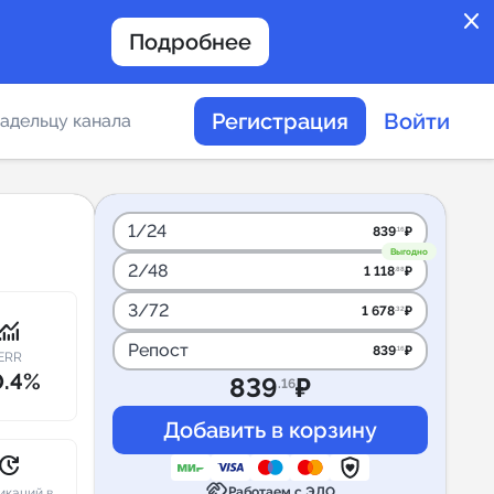
close
Подробнее
Регистрация
Войти
адельцу канала
отов
1/24
839
₽
.16
Выгодно
2/48
1 118
₽
.88
таемости каналов в
3/72
1 678
₽
.32
onitoring
Репост
839
₽
.16
ERR
0.4%
839
₽
.16
альное
дение
pdate
handshake
Работаем с ЭДО
икаций в