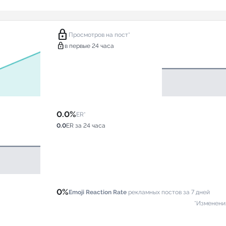
lock
Просмотров на пост*
lock
в первые 24 часа
0.0%
ER*
0.0
ER за 24 часа
0%
Emoji Reaction Rate
рекламных постов за 7 дней
*Изменени