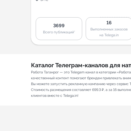
16
3699
Выполненных заказов
Всего публикаций*
на Telega.in
Каталог Телеграм-каналов для н
Работа Таганрог — это Telegam канал в категории «Работ
качественный контент помогают брендам привлекать вниман
Вы можете запустить рекламную кампанию через сервис T
Стоимость размещения составляет 699.3 ₽, а за 16 выпол
клиентов вместе с Telega.in!