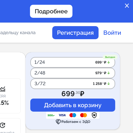
close
Подробнее
Регистрация
Войти
адельцу канала
отов
Выгодно
1/24
arrow_downward_alt
699
₽
.30
2/48
arrow_downward_alt
979
₽
.02
таемости каналов в
3/72
arrow_downward_alt
1 258
₽
.74
onitoring
699
₽
.30
ERR
.5%
альное
handshake
дение
Работаем с ЭДО
pdate
икаций в