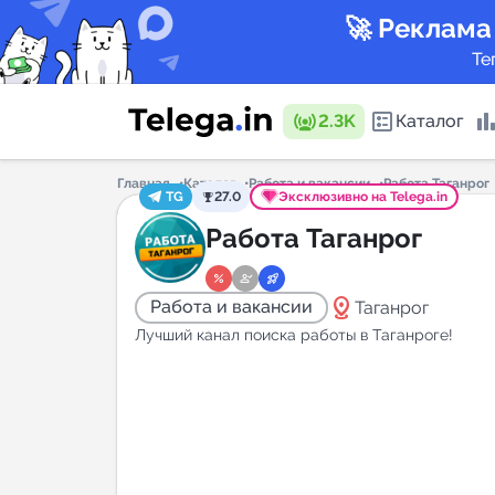
🚀 Реклама
Те
2.3K
Каталог
Главная
Каталог
Работа и вакансии
Работа Таганрог
TG
27.0
Эксклюзивно на Telega.in
Каталог 
Работа Таганрог
distance
Работа и вакансии
Таганрог
Горящие
Лучший канал поиска работы в Таганроге!
Аналитик
New