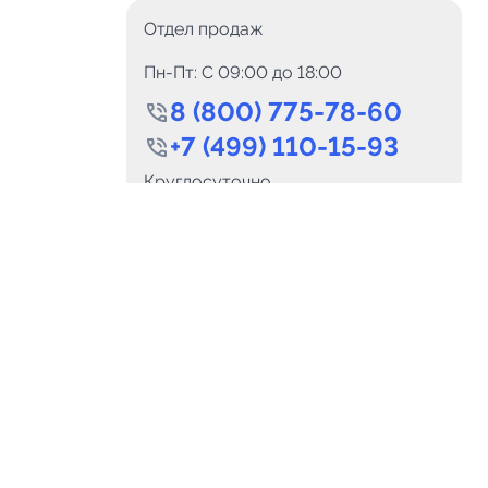
Отдел продаж
Пн-Пт: C 09:00 до 18:00
8 (800) 775-78-60
+7 (499) 110-15-93
0
Каналов:
Подпи
Круглосуточно
0
₽
delete_forever
Итого:
.00
info@telega.in
Для сотрудничества
и
marketing@telega.in
Для СМИ
альных
pr@telega.in