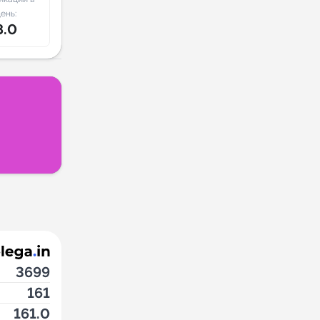
ень:
8.0
3699
161
161.0