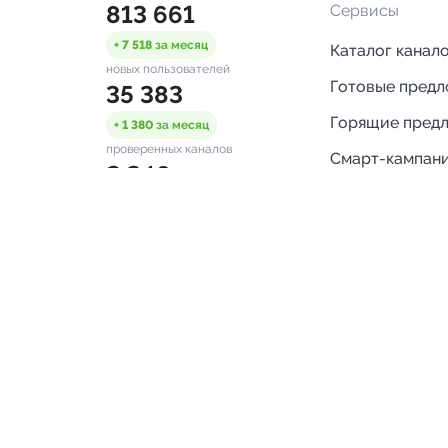
813 661
Сервисы
+ 7 518
за месяц
Каталог канал
новых пользователей
Готовые пред
35 383
Горящие пред
+ 1 380
за месяц
проверенных каналов
Смарт-кампан
2 340
Каталог ботов
ONLINE
Аналитика Tel
пользователей в сети
каналов
Бот нотифика
Помощь
FAQ
Напишите нам