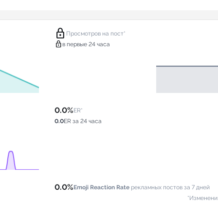
lock
Просмотров на пост*
lock
в первые 24 часа
0.0%
ER*
0.0
ER за 24 часа
0.0%
Emoji Reaction Rate
рекламных постов за 7 дней
*Изменени