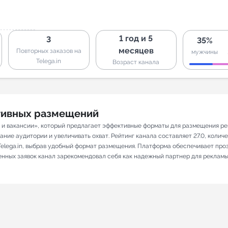
1 год и 5
3
35%
месяцев
Повторных заказов на
мужчины
Telega.in
Возраст канала
ативных размещений
а и вакансии», который предлагает эффективные форматы для размещения рек
ие аудитории и увеличивать охват. Рейтинг канала составляет 27.0, количест
elega.in, выбрав удобный формат размещения. Платформа обеспечивает про
ненных заявок канал зарекомендовал себя как надежный партнер для рекламы