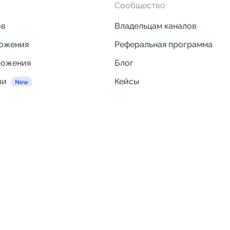
Сообщество
ов
Владельцам каналов
ложения
Реферальная программа
ложения
Блог
ии
Кейсы
Исследования рынка
egram и MAX
Компания
Отзывы о Telega.in
ций
Информация о безопасност
Возврат средств
Гарантии
Политика обработки персон