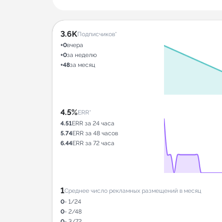
3.6K
Подписчиков*
+0
вчера
+0
за неделю
+48
за месяц
4.5%
ERR*
4.51
ERR за 24 часа
5.74
ERR за 48 часов
6.44
ERR за 72 часа
1
Среднее число рекламных размещений в месяц
0
- 1/24
0
- 2/48
0
- 3/72