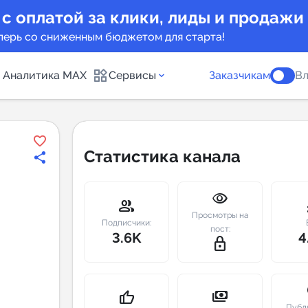
 с оплатой за клики, лиды и продажи
перь со сниженным бюджетом для старта!
Аналитика MAX
Сервисы
Заказчикам
Вл
каналов
Каталог б
Статистика канала
Индекс чи
visibility
 предложения
Telegram
group
m
Просмотры на
New
Подписчики:
пост:
3.6K
4
lock_outline
Индивиду
а MAX каналов
сопровож
u
payments
thumb_up
Публ