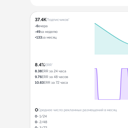
37.4K
Подписчиков*
-6
вчера
-49
за неделю
+133
за месяц
8.4%
ERR*
8.38
ERR за 24 часа
9.76
ERR за 48 часов
10.83
ERR за 72 часа
0
Среднее число рекламных размещений в месяц
0
- 1/24
0
- 2/48
0
- 3/72