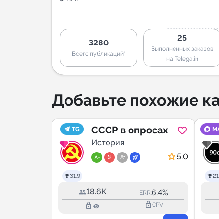
25
3280
Выполненных заказов
Всего публикаций*
на Telega.in
Добавьте похожие ка
СССР в опросах
TG
M
История
5.0
5.0
31.9
21
18.6K
3.1%
6.4%
ERR:
ERR:
lock_outline
lock_outline
lock_outline
CPV
CPV