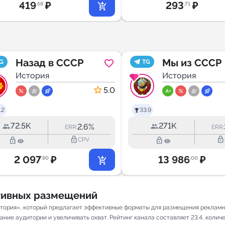
419
₽
293
₽
.58
.71
Назад в СССР
Мы из СССР
G
TG
История
История
5.0
.2
33.9
72.5K
271K
2.6%
ERR:
ERR:
lock_outline
lock_outline
lock_outline
lock_outline
CPV
2 097
₽
13 986
₽
.90
.00
ативных размещений
стория», который предлагает эффективные форматы для размещения рекламны
ие аудитории и увеличивать охват. Рейтинг канала составляет 23.4, количес