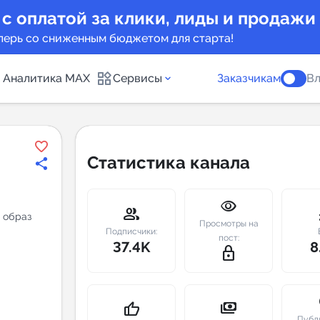
 с оплатой за клики, лиды и продажи
перь со сниженным бюджетом для старта!
Аналитика MAX
Сервисы
Заказчикам
Вл
каналов
Каталог б
Статистика канала
Индекс чи
visibility
 предложения
Telegram
group
m
и образ
Просмотры на
New
Подписчики:
пост:
37.4K
8
lock_outline
Индивиду
а MAX каналов
сопровож
u
payments
thumb_up
Публ