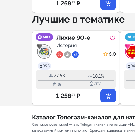
1 258
₽
.74
Лучшие в тематике
В
Лихие 90-е
MAX
T
История
4.8
5.0
35.3
34
27.5K
8.9%
18.1%
RR:
ERR:
lock_outline
lock_outline
lock_outline
CPV
CPV
1 258
₽
.74
Каталог Телеграм-каналов для н
Светское советское! — это Telegam канал в категории «И
качественный контент помогают брендам привлекать вниман