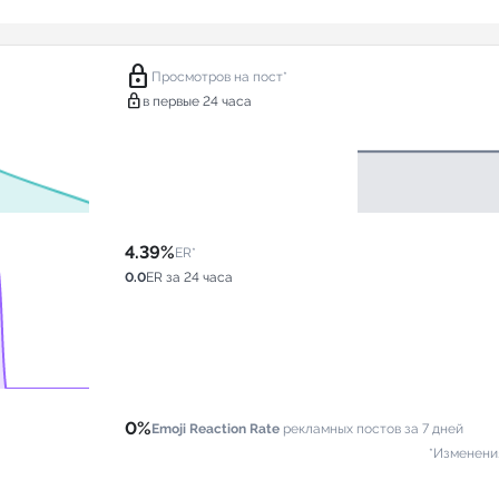
lock
Просмотров на пост*
lock
в первые 24 часа
4.39%
ER*
0.0
ER за 24 часа
0%
Emoji Reaction Rate
рекламных постов за 7 дней
*Изменени