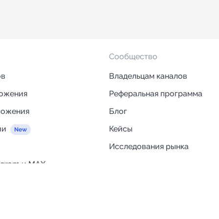
Сообщество
ов
Владельцам каналов
ложения
Реферальная программа
ложения
Блог
ии
Кейсы
Исследования рынка
egram и MAX
Компания
Отзывы о Telega.in
ций
Информация о безопасност