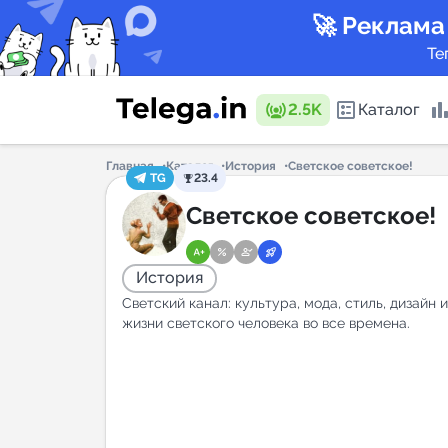
🚀 Реклама
Те
2.5K
Каталог
Главная
Каталог
История
Светское советское!
TG
23.4
Каталог 
Светское советское!
История
Горящие
Светский канал: культура, мода, стиль, дизайн 
жизни светского человека во все времена.
Аналитик
New