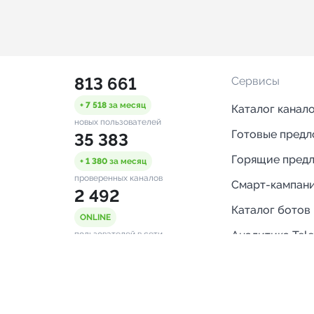
813 661
Сервисы
+ 7 518
за месяц
Каталог канал
новых пользователей
Готовые пред
35 383
Горящие пред
+ 1 380
за месяц
проверенных каналов
Смарт-кампан
2 492
Каталог ботов
ONLINE
Аналитика Tel
пользователей в сети
каналов
Бот нотифика
Помощь