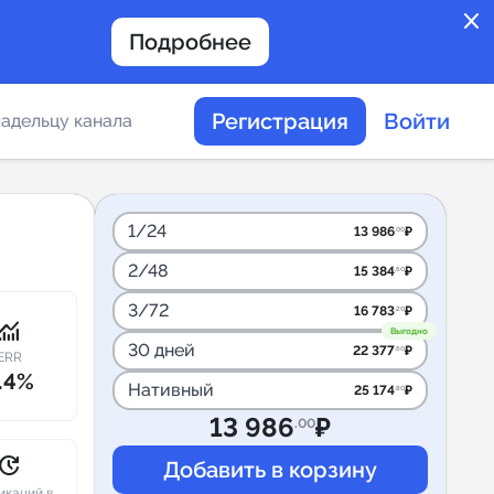
close
Подробнее
Регистрация
Войти
адельцу канала
отов
1/24
13 986
₽
.00
2/48
15 384
₽
.60
таемости каналов в
3/72
16 783
₽
.20
onitoring
Выгодно
30 дней
22 377
₽
.60
ERR
.4%
Нативный
25 174
₽
.80
альное
13 986
₽
.00
дение
pdate
икаций в