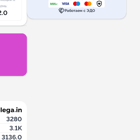
ень:
handshake
Работаем с ЭДО
2.0
3280
3.1K
3136.0