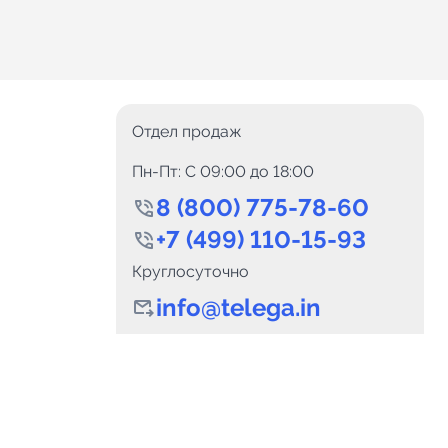
Отдел продаж
Пн-Пт: C 09:00 до 18:00
8 (800) 775-78-60
+7 (499) 110-15-93
Круглосуточно
info@telega.in
0
Каналов:
Подпи
0
₽
delete_forever
Итого:
.00
Для сотрудничества
и