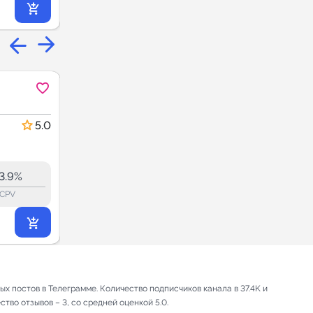
741
₽
.26
Эпоха недоверия
TG
MAX
История
5.0
4.8
33.1
32.9
16.6K
3.9%
12.2%
ERR:
lock_outline
lock_outline
lo
CPV
CPV
1 398
₽
.60
х постов в Телеграмме. Количество подписчиков канала в 37.4K и
тво отзывов – 3, со средней оценкой 5.0.