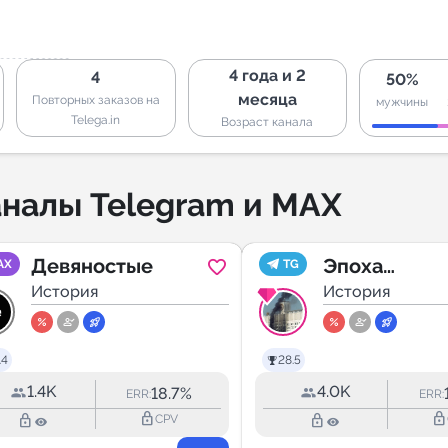
4 года и 2
4
50%
месяца
Повторных заказов на
мужчины
Telega.in
Возраст канала
налы Telegram и MAX
Девяностые
Эпоха
AX
TG
История
девяностых
История
.4
28.5
1.4K
4.0K
18.7%
ERR:
ERR:
lock_outline
lock_outline
lock_outline
lock_outline
CPV