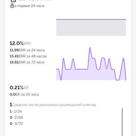
lock
в первые 24 часа
12.0%
ERR*
11.99
ERR за 24 часа
15.41
ERR за 48 часов
15.61
ERR за 72 часа
0.21%
ER*
0.0
ER за 24 часа
1
Среднее число рекламных размещений в месяц
1
- 1/24
0
- 2/48
0
- 3/72