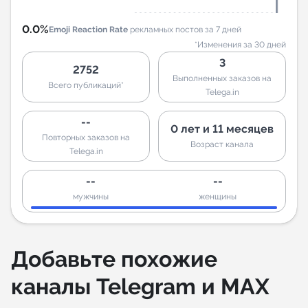
0.0%
Emoji Reaction Rate
рекламных постов за 7 дней
*Изменения за 30 дней
3
2752
Выполненных заказов на
Всего публикаций*
Telega.in
--
0 лет и 11 месяцев
Повторных заказов на
Возраст канала
Telega.in
--
--
мужчины
женщины
Добавьте похожие
каналы Telegram и MAX