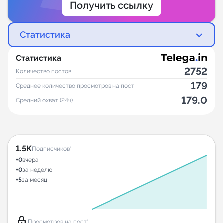
Получить ссылку
Статистика
Статистика
2752
Количество постов
179
Среднее количество просмотров на пост
179.0
Средний охват (24ч)
1.5K
Подписчиков*
+0
вчера
+0
за неделю
+5
за месяц
lock
Просмотров на пост*