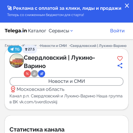
close
🚀 Реклама с оплатой за клики, лиды и продажи
Теперь со сниженным бюджетом для старта!
Каталог
Сервисы
Войти
Главная
Каталог
Новости и СМИ
Свердловский | Лукино-Варино
TG
27.5
Каталог каналов
Свердловский | Лукино-
Варино
Каталог ботов
Новости и СМИ
Горящие предложения
distance
Московская область
Канал р.п. Свердловский и Лукино-Варино Наша группа
Индекс читаемости каналов в Telegram
в ВК vk.com/sverdlovskij
New
Аналитика MAX каналов
Статистика канала
New