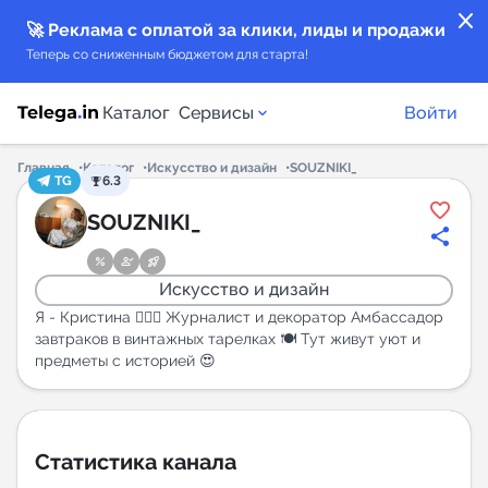
close
🚀 Реклама с оплатой за клики, лиды и продажи
Теперь со сниженным бюджетом для старта!
Каталог
Сервисы
Войти
Главная
Каталог
Искусство и дизайн
SOUZNIKI_
TG
6.3
Каталог каналов
SOUZNIKI_
Каталог ботов
Искусство и дизайн
Горящие предложения
Я - Кристина 🙋🏼‍♀️ Журналист и декоратор Амбассадор
завтраков в винтажных тарелках 🍽️ Тут живут уют и
предметы с историей 😍
Индекс читаемости каналов в Telegram
New
Аналитика MAX каналов
Статистика канала
New