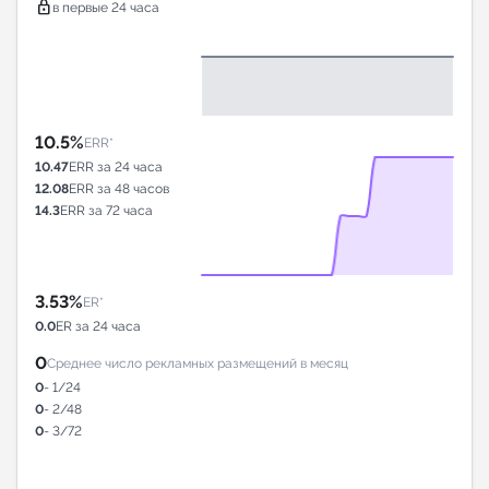
lock
в первые 24 часа
10.5%
ERR*
10.47
ERR за 24 часа
12.08
ERR за 48 часов
14.3
ERR за 72 часа
3.53%
ER*
0.0
ER за 24 часа
0
Среднее число рекламных размещений в месяц
0
- 1/24
0
- 2/48
0
- 3/72