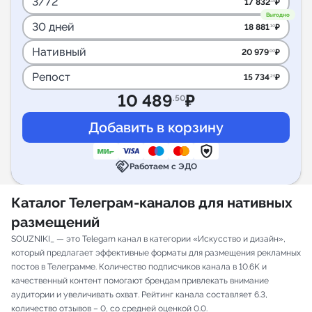
3/72
17 832
₽
.15
Выгодно
30 дней
18 881
₽
.10
Нативный
20 979
₽
.00
Репост
15 734
₽
.25
10 489
₽
.50
handshake
Работаем с ЭДО
Каталог Телеграм-каналов для нативных
размещений
SOUZNIKI_ — это Telegam канал в категории «Искусство и дизайн»,
который предлагает эффективные форматы для размещения рекламных
постов в Телеграмме. Количество подписчиков канала в 10.6K и
качественный контент помогают брендам привлекать внимание
аудитории и увеличивать охват. Рейтинг канала составляет 6.3,
количество отзывов – 0, со средней оценкой 0.0.