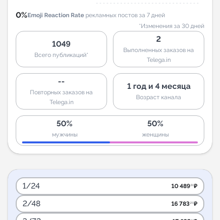
0%
Emoji Reaction Rate
рекламных постов за 7 дней
*Изменения за 30 дней
2
1049
Выполненных заказов на
Всего публикаций*
Telega.in
--
1 год и 4 месяца
Повторных заказов на
Возраст канала
Telega.in
50%
50%
мужчины
женщины
1/24
10 489
₽
.50
2/48
16 783
₽
.20