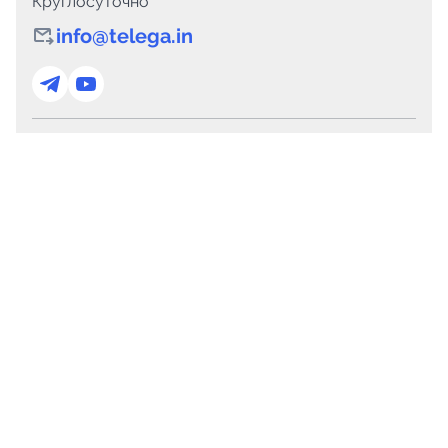
Круглосуточно
info@telega.in
Для сотрудничества
marketing@telega.in
Для СМИ
pr@telega.in
Техподдержка
Telegram
MAX
Сервисы