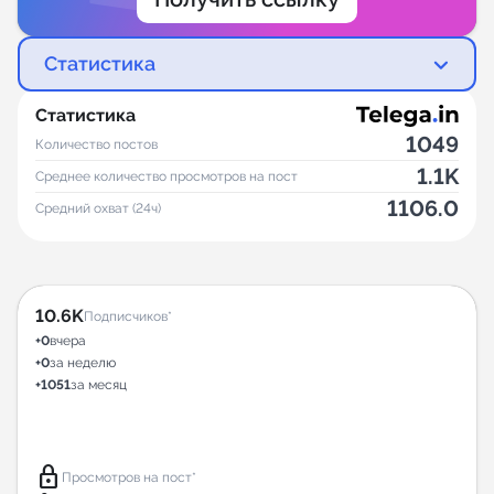
Статистика
Статистика
1049
Количество постов
1.1K
Среднее количество просмотров на пост
1106.0
Средний охват (24ч)
10.6K
Подписчиков*
+0
вчера
+0
за неделю
+1051
за месяц
lock
Просмотров на пост*