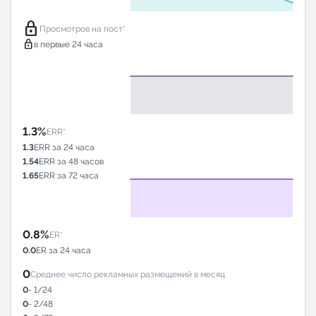
lock
Просмотров на пост*
lock
в первые 24 часа
1.3%
ERR*
1.3
ERR за 24 часа
1.54
ERR за 48 часов
1.65
ERR за 72 часа
0.8%
ER*
0.0
ER за 24 часа
0
Среднее число рекламных размещений в месяц
0
- 1/24
0
- 2/48