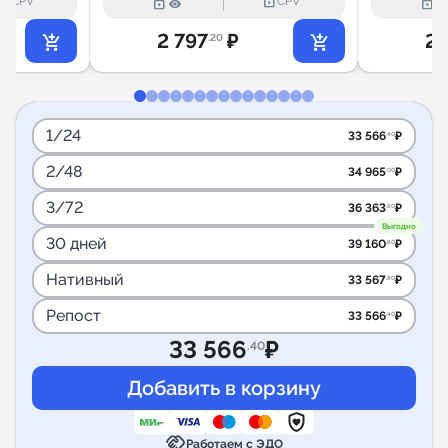
k_outline
lock_outline
lock_outline
lock_outline
CPV
CPV
2 797
₽
2 
.20
1/24
33 566
₽
.40
2/48
34 965
₽
.00
3/72
36 363
₽
.60
Выгодно
30 дней
39 160
₽
.80
Нативный
33 567
₽
.80
Репост
33 566
₽
.40
33 566
₽
.40
handshake
Работаем с ЭДО