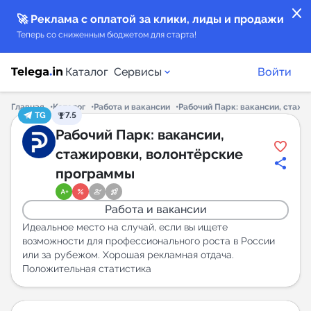
close
🚀 Реклама с оплатой за клики, лиды и продажи
Теперь со сниженным бюджетом для старта!
Каталог
Сервисы
Войти
Главная
Каталог
Работа и вакансии
Рабочий Парк: вакансии, стаж
TG
7.5
Каталог каналов
Рабочий Парк: вакансии,
стажировки, волонтёрские
Каталог ботов
программы
Горящие предложения
Работа и вакансии
Идеальное место на случай, если вы ищете
Индекс читаемости каналов в Telegram
возможности для профессионального роста в России
или за рубежом. Хорошая рекламная отдача.
New
Положительная статистика
Аналитика MAX каналов
New