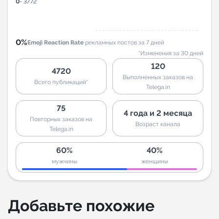
0
- 3/72
0%
Emoji Reaction Rate
рекламных постов за 7 дней
*Изменения за 30 дней
120
4720
Выполненных заказов на
Всего публикаций*
Telega.in
75
4 года и 2 месяца
Повторных заказов на
Возраст канала
Telega.in
60%
40%
мужчины
женщины
Добавьте похожие