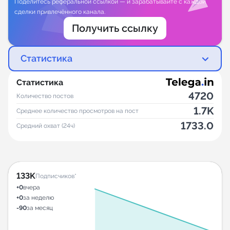
Поделитесь реферальной ссылкой — и зарабатывайте с каждой
сделки привлечённого канала.
Получить ссылку
Статистика
Статистика
4720
Количество постов
1.7K
Среднее количество просмотров на пост
1733.0
Средний охват (24ч)
133K
Подписчиков*
+0
вчера
+0
за неделю
-90
за месяц