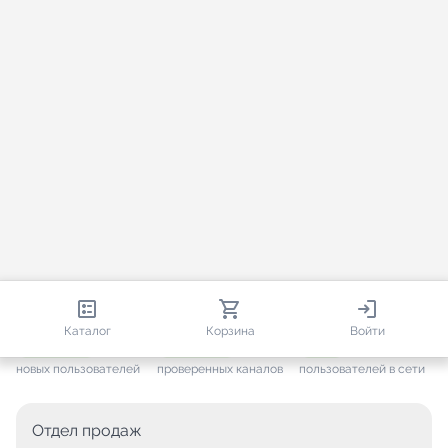
813 506
35 441
2 580
Каталог
Корзина
Войти
+ 7 593
за месяц
+ 1 426
за месяц
ONLINE
новых пользователей
проверенных каналов
пользователей в сети
Отдел продаж