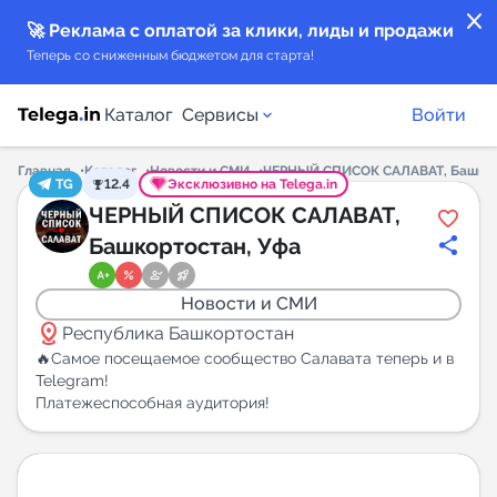
close
🚀 Реклама с оплатой за клики, лиды и продажи
Теперь со сниженным бюджетом для старта!
Каталог
Сервисы
Войти
Главная
Каталог
Новости и СМИ
ЧЕРНЫЙ СПИСОК САЛАВАТ, Башкор
TG
12.4
Эксклюзивно на Telega.in
Каталог каналов
ЧЕРНЫЙ СПИСОК САЛАВАТ,
Башкортостан, Уфа
Каталог ботов
Новости и СМИ
Горящие предложения
distance
Республика Башкортостан
🔥Самое посещаемое сообщество Салавата теперь и в
Индекс читаемости каналов в Telegram
Telegram!
Платежеспособная аудитория!
New
Аналитика MAX каналов
New