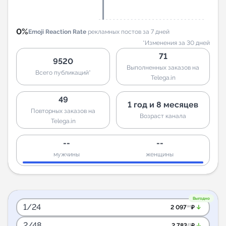
0%
Emoji Reaction Rate
рекламных постов за 7 дней
*Изменения за 30 дней
71
9520
Выполненных заказов на
Всего публикаций*
Telega.in
49
1 год и 8 месяцев
Повторных заказов на
Возраст канала
Telega.in
--
--
мужчины
женщины
Выгодно
1/24
arrow_downward_alt
2 097
₽
.90
2/48
arrow_downward_alt
2 783
₽
.21