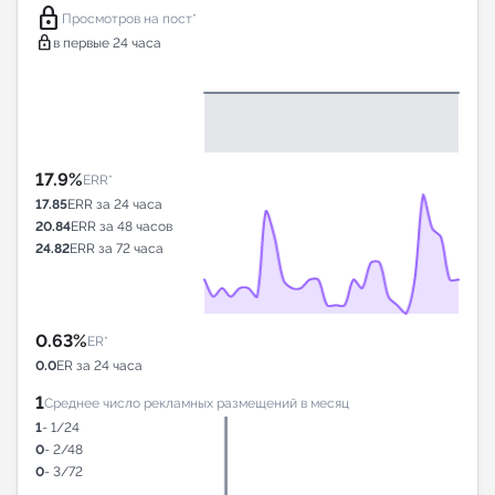
lock
Просмотров на пост*
lock
в первые 24 часа
17.9%
ERR*
17.85
ERR за 24 часа
20.84
ERR за 48 часов
24.82
ERR за 72 часа
0.63%
ER*
0.0
ER за 24 часа
1
Среднее число рекламных размещений в месяц
1
- 1/24
0
- 2/48
0
- 3/72