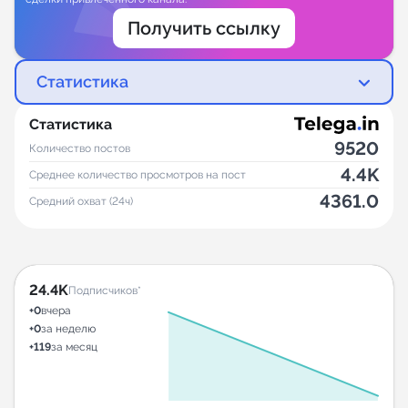
Получить ссылку
Статистика
Статистика
9520
Количество постов
4.4K
Среднее количество просмотров на пост
4361.0
Средний охват (24ч)
24.4K
Подписчиков*
+0
вчера
+0
за неделю
+119
за месяц