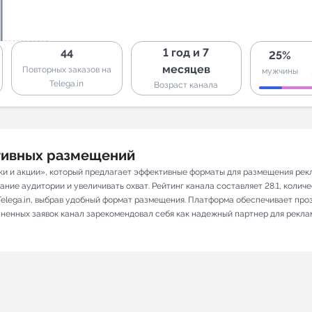
1 год и 7
44
25%
месяцев
Повторных заказов на
мужчины
Telega.in
Возраст канала
ативных размещений
ки и акции», который предлагает эффективные форматы для размещения рекл
ие аудитории и увеличивать охват. Рейтинг канала составляет 28.1, количест
elega.in, выбрав удобный формат размещения. Платформа обеспечивает про
олненных заявок канал зарекомендовал себя как надежный партнер для рекла