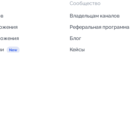
Сообщество
ов
Владельцам каналов
ложения
Реферальная программа
ложения
Блог
ии
Кейсы
Исследования рынка
egram и MAX
Компания
Отзывы о Telega.in
ций
Информация о безопасност
Возврат средств
Гарантии
Политика обработки персон