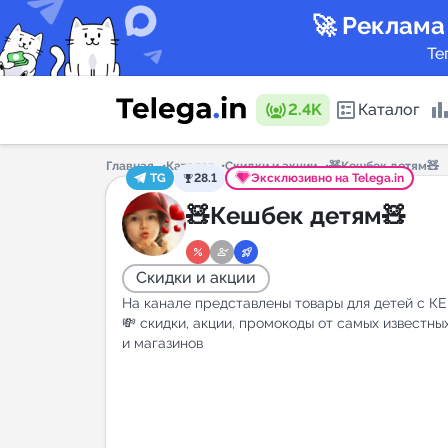
🚀 Реклама
Те
2.4K
Каталог
Главная
Каталог
Скидки и акции
🧸Кешбек детям🧸
TG
28.1
Эксклюзивно на Telega.in
Каталог 
🧸Кешбек детям🧸
Скидки и акции
Горящие
На канале представлены товары для детей с 
💸 скидки, акции, промокоды от самых известны
и магазинов
Аналитик
New