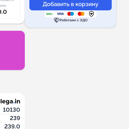
ень:
9.0
handshake
Работаем с ЭДО
10130
239
239.0