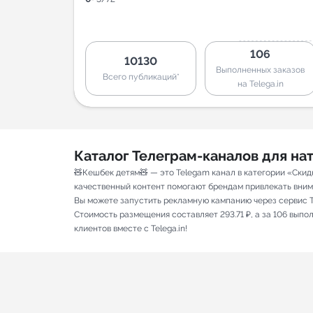
106
10130
Выполненных заказов
Всего публикаций*
на Telega.in
Каталог Телеграм-каналов для н
🧸Кешбек детям🧸 — это Telegam канал в категории «Скид
качественный контент помогают брендам привлекать вниман
Вы можете запустить рекламную кампанию через сервис T
Стоимость размещения составляет 293.71 ₽, а за 106 вып
клиентов вместе с Telega.in!