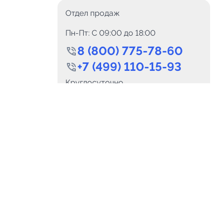
Отдел продаж
Пн-Пт: C 09:00 до 18:00
8 (800) 775-78-60
+7 (499) 110-15-93
0
Каналов:
Подпи
Круглосуточно
0
₽
delete_forever
Итого:
.00
info@telega.in
Для сотрудничества
и
marketing@telega.in
Для СМИ
альных
pr@telega.in