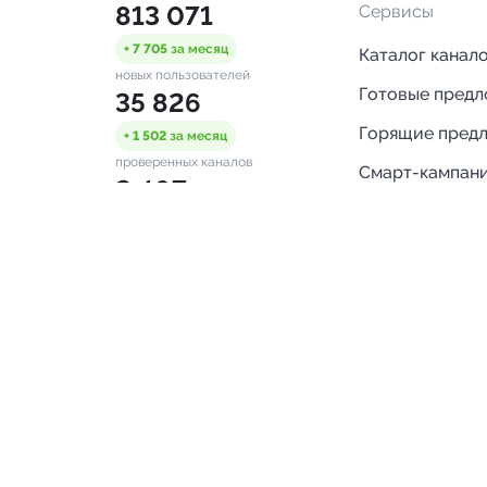
813 071
Сервисы
+ 7 705
за месяц
Каталог канал
новых пользователей
Готовые пред
35 826
Горящие пред
+ 1 502
за месяц
проверенных каналов
Смарт-кампан
2 407
Каталог ботов
ONLINE
Аналитика Tel
пользователей в сети
каналов
Бот нотифика
Помощь
FAQ
Напишите нам