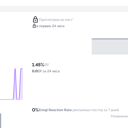
lock
Просмотров на пост*
lock
в первые 24 часа
1.45%
ER*
0.0
ER за 24 часа
0%
Emoji Reaction Rate
рекламных постов за 7 дней
*Изменени