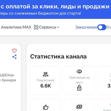
 с оплатой за клики, лиды и продажи
перь со сниженным бюджетом для старта!
Аналитика MAX
Сервисы
Заказчикам
Вл
каналов
Каталог б
Статистика канала
Индекс чи
visibility
 предложения
Telegram
group
m
КЕШБЕКом
Просмотры на
х брендов
New
Подписчики:
пост:
6.6K
3
lock_outline
Индивиду
а MAX каналов
сопровож
u
payments
thumb_up
Публ