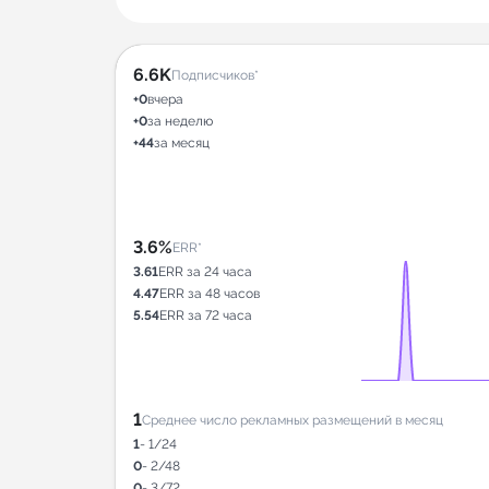
6.6K
Подписчиков*
+0
вчера
+0
за неделю
+44
за месяц
3.6%
ERR*
3.61
ERR за 24 часа
4.47
ERR за 48 часов
5.54
ERR за 72 часа
1
Среднее число рекламных размещений в месяц
1
- 1/24
0
- 2/48
0
- 3/72