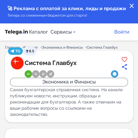
close
🚀 Реклама с оплатой за клики, лиды и продажи
Теперь со сниженным бюджетом для старта!
Каталог
Сервисы
Войти
Главная
Каталог
Экономика и Финансы
Система Главбух
TG
8.5
Каталог каналов
Система Главбух
Каталог ботов
Экономика и Финансы
Горящие предложения
Самая бухгалтерская справочная система. На канале
публикуем новости, инструкции, образцы и
рекомендации для бухгалтеров. А также отвечаем на
Индекс читаемости каналов в Telegram
ваши рабочие вопросы со ссылками на
New
законодательство.
Аналитика MAX каналов
New