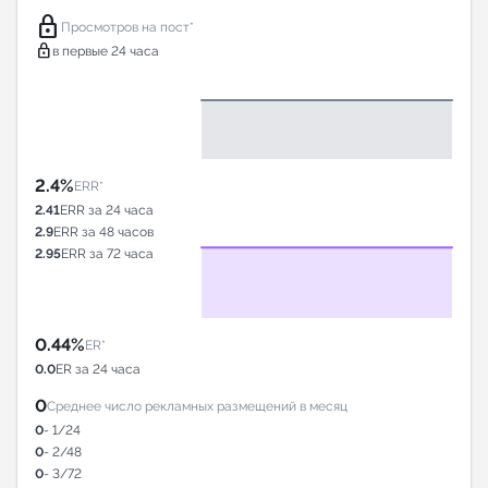
lock
Просмотров на пост*
lock
в первые 24 часа
2.4%
ERR*
2.41
ERR за 24 часа
2.9
ERR за 48 часов
2.95
ERR за 72 часа
0.44%
ER*
0.0
ER за 24 часа
0
Среднее число рекламных размещений в месяц
0
- 1/24
0
- 2/48
0
- 3/72