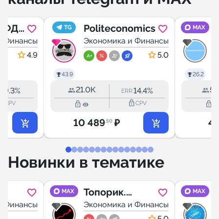
ОФД,
Politeconomics
TG
MAX
и Финансы
Экономика и Финансы
ка,
4.9
5.0
43.9
26.2
21.0K
53
9.3%
14.4%
R:
ERR:
outline
lock_outline
lock_outline
lock_outline
CPV
CPV
10 489
₽
4 
.50
Новинки в тематике
Топорик.
MAX
MAX
и Финансы
Экономика
Экономика и Финансы
5.0