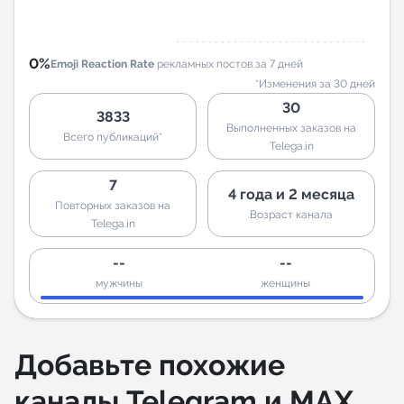
0%
Emoji Reaction Rate
рекламных постов за 7 дней
*Изменения за 30 дней
30
3833
Выполненных заказов на
Всего публикаций*
Telega.in
7
4 года и 2 месяца
Повторных заказов на
Возраст канала
Telega.in
--
--
мужчины
женщины
Добавьте похожие
каналы Telegram и MAX