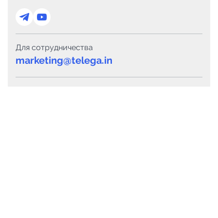
Для сотрудничества
marketing@telega.in
Для СМИ
pr@telega.in
Техподдержка
Telegram
MAX
Сервисы
Каталог каналов