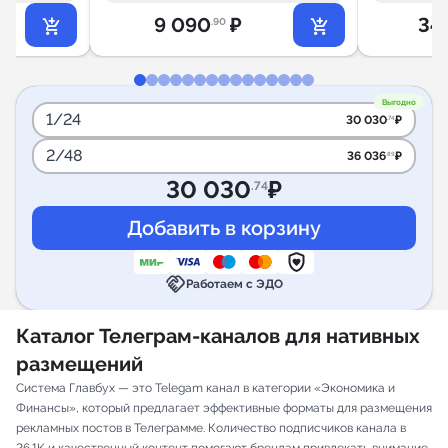
9 090
₽
34
.90
Выгодно
1/24
30 030
₽
.74
2/48
36 036
₽
.89
30 030
₽
.74
handshake
Работаем с ЭДО
Каталог Телеграм-каналов для нативных
размещений
Система Главбух — это Telegam канал в категории «Экономика и
Финансы», который предлагает эффективные форматы для размещения
рекламных постов в Телеграмме. Количество подписчиков канала в