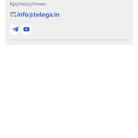
Круглосуточно
info@telega.in
Для сотрудничества
marketing@telega.in
Для СМИ
pr@telega.in
Техподдержка
Telegram
MAX
Сервисы