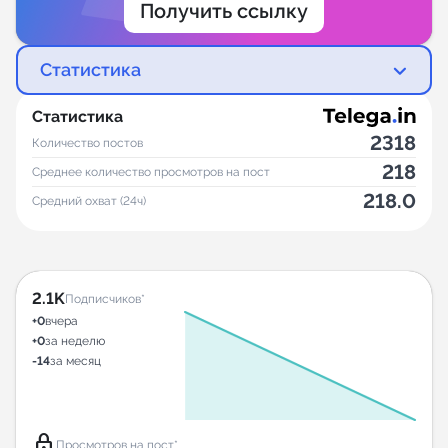
Получить ссылку
Статистика
Статистика
2318
Количество постов
218
Среднее количество просмотров на пост
218.0
Средний охват (24ч)
2.1K
Подписчиков*
+0
вчера
+0
за неделю
-14
за месяц
lock
Просмотров на пост*