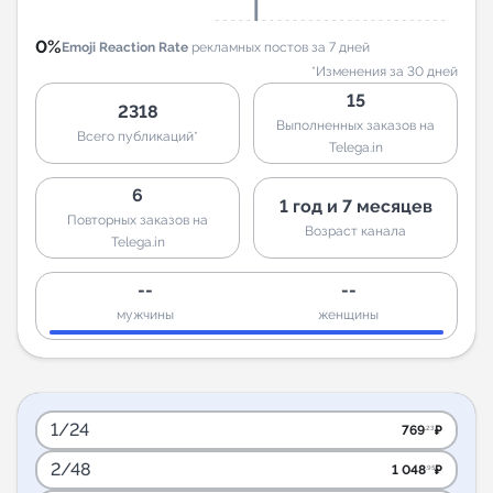
0%
Emoji Reaction Rate
рекламных постов за 7 дней
*Изменения за 30 дней
15
2318
Выполненных заказов на
Всего публикаций*
Telega.in
6
1 год и 7 месяцев
Повторных заказов на
Возраст канала
Telega.in
--
--
мужчины
женщины
1/24
769
₽
.23
2/48
1 048
₽
.95