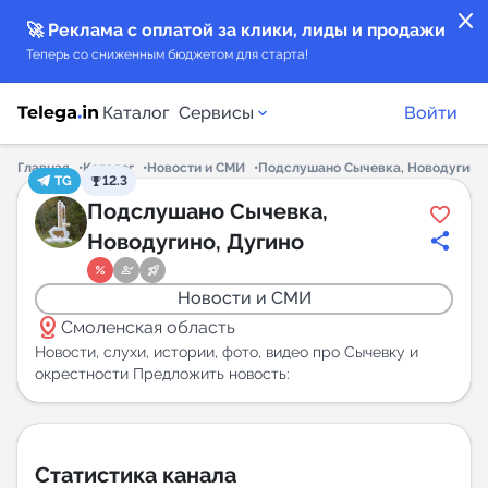
close
🚀 Реклама с оплатой за клики, лиды и продажи
Теперь со сниженным бюджетом для старта!
Каталог
Сервисы
Войти
Главная
Каталог
Новости и СМИ
Подслушано Сычевка, Новодугино,
TG
12.3
Каталог каналов
Подслушано Сычевка,
Новодугино, Дугино
Каталог ботов
Новости и СМИ
Горящие предложения
distance
Смоленская область
Новости, слухи, истории, фото, видео про Сычевку и
Индекс читаемости каналов в Telegram
окрестности Предложить новость:
New
Аналитика MAX каналов
Статистика канала
New