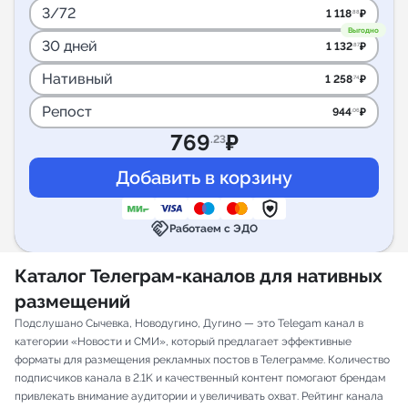
3/72
1 118
₽
.88
Выгодно
30 дней
1 132
₽
.87
Нативный
1 258
₽
.74
Репост
944
₽
.06
769
₽
.23
handshake
Работаем с ЭДО
Каталог Телеграм-каналов для нативных
размещений
Подслушано Сычевка, Новодугино, Дугино — это Telegam канал в
категории «Новости и СМИ», который предлагает эффективные
форматы для размещения рекламных постов в Телеграмме. Количество
подписчиков канала в 2.1K и качественный контент помогают брендам
привлекать внимание аудитории и увеличивать охват. Рейтинг канала