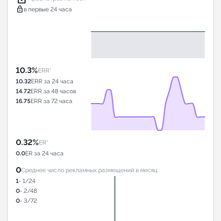
lock
в первые 24 часа
10.3%
ERR*
10.32
ERR за 24 часа
14.72
ERR за 48 часов
16.75
ERR за 72 часа
0.32%
ER*
0.0
ER за 24 часа
0
Среднее число рекламных размещений в месяц
1
- 1/24
0
- 2/48
0
- 3/72