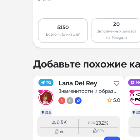
20
5150
Выполненных заказов
Всего публикаций*
на Telega.in
Добавьте похожие ка
Lana Del Rey
TG
M
и и образ
Знаменитости и образ
жизни
4.8
5.0
31.5
32
6.5K
10.6%
13.2%
RR:
ERR:
lock_outline
lock_outline
lock_outline
CPV
CPV