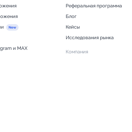
ложения
Реферальная программа
ложения
Блог
ии
Кейсы
Исследования рынка
egram и MAX
Компания
Отзывы о Telega.in
ций
Информация о безопасност
Возврат средств
Гарантии
Политика обработки персон
данных
Вакансии