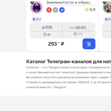
и и образ
Знаменитости и образ
жизни
5.0
26.4
26
616
25.5%
30.5%
RR:
ERR:
lock_outline
lock_outline
lock_outline
CPV
CPV
293
₽
.71
Каталог Телеграм-каналов для н
Сплетни — это Telegam канал в категории «Знаменитости 
и качественный контент помогают брендам привлекать вним
Вы можете запустить рекламную кампанию через сервис T
Стоимость размещения составляет 4195.8 ₽, а за 20 выпо
клиентов вместе с Telega.in!