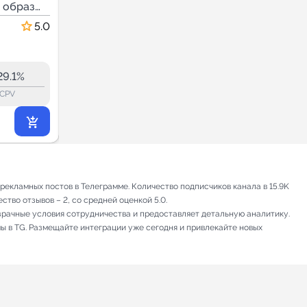
 образ
ХАМЕТОВА
Знаменитости и образ
жизни
5.0
5.0
26.3
26.3
2.0K
29.1%
15.5%
ERR:
lock_outline
lock_outline
lo
CPV
CPV
559
₽
.44
екламных постов в Телеграмме. Количество подписчиков канала в 15.9K
тво отзывов – 2, со средней оценкой 5.0.
зрачные условия сотрудничества и предоставляет детальную аналитику.
мы в TG. Размещайте интеграции уже сегодня и привлекайте новых