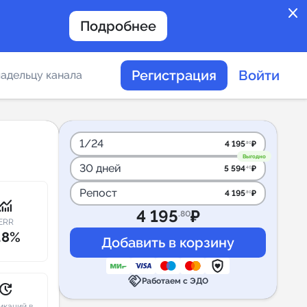
close
Подробнее
Регистрация
Войти
адельцу канала
отов
1/24
4 195
₽
.80
Выгодно
30 дней
5 594
₽
.40
таемости каналов в
Репост
4 195
₽
.80
onitoring
4 195
₽
.80
ERR
.8%
альное
handshake
дение
Работаем с ЭДО
pdate
икаций в