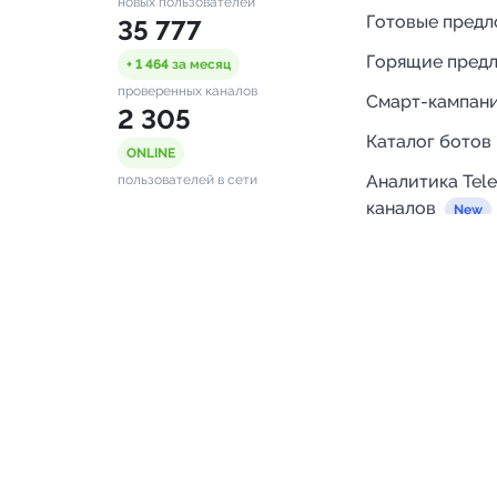
новых пользователей
Готовые пред
35 777
Горящие пред
+ 1 464
за месяц
проверенных каналов
Смарт-кампан
2 305
Каталог ботов
ONLINE
Аналитика Tel
пользователей в сети
каналов
Бот нотифика
Помощь
FAQ
Напишите нам