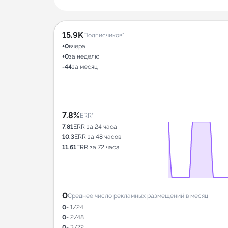
15.9K
Подписчиков*
+0
вчера
+0
за неделю
-44
за месяц
7.8%
ERR*
7.81
ERR за 24 часа
10.3
ERR за 48 часов
11.61
ERR за 72 часа
0
Среднее число рекламных размещений в месяц
0
- 1/24
0
- 2/48
0
- 3/72