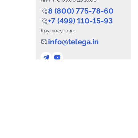
8 (800) 775-78-60
+7 (499) 110-15-93
Круглосуточно
info@telega.in
0
Каналов:
Подпи
0
₽
delete_forever
Итого:
.00
Для сотрудничества
и
marketing@telega.in
Для СМИ
альных
pr@telega.in
Техподдержка