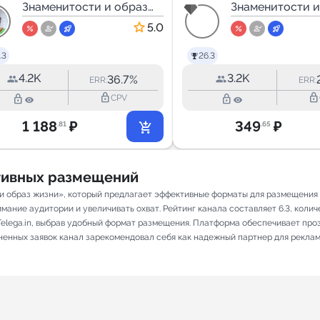
Знаменитости и образ
Знаменитости и
жизни
жизни
5.0
.3
26.3
4.2K
3.2K
36.7%
ERR:
ERR:
lock_outline
lock_outline
lock_outline
lock_outline
CPV
1 188
₽
349
₽
.81
.65
ативных размещений
и образ жизни», который предлагает эффективные форматы для размещения р
ание аудитории и увеличивать охват. Рейтинг канала составляет 6.3, количес
elega.in, выбрав удобный формат размещения. Платформа обеспечивает про
лненных заявок канал зарекомендовал себя как надежный партнер для рекла