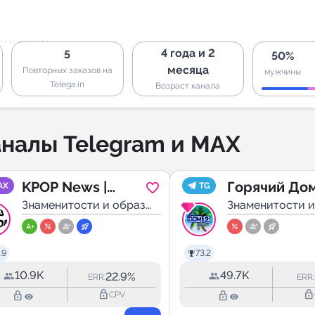
4 года и 2
5
50%
месяца
Повторных заказов на
мужчины
Telega.in
Возраст канала
налы Telegram и MAX
KPOP News |
Горячий До
AX
TG
Корея
Знаменитости и образ
Знаменитости и
жизни
жизни
Шоубизнес
.9
73.2
10.9K
49.7K
22.9%
ERR:
ERR:
lock_outline
lock_outline
lock_outline
lock_outline
CPV