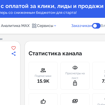
 с оплатой за клики, лиды и продажи
перь со сниженным бюджетом для старта!
Аналитика MAX
Сервисы
Заказчикам
Вл
ни
каналов
Каталог б
Статистика канала
Индекс чи
visibility
 предложения
Telegram
group
m
Просмотры на
New
Подписчики:
пост:
15.9K
7
lock_outline
Индивиду
а MAX каналов
сопровож
u
payments
thumb_up
Публ