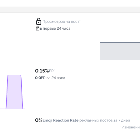
lock
Просмотров на пост*
lock
в первые 24 часа
0.15%
ER*
0.0
ER за 24 часа
0%
Emoji Reaction Rate
рекламных постов за 7 дней
*Изменени