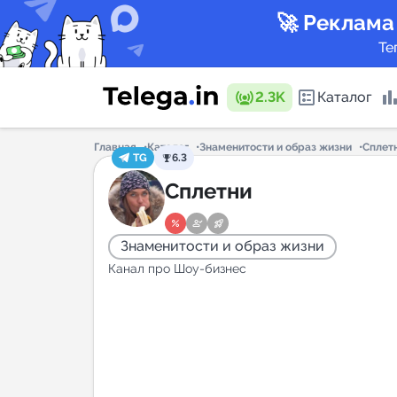
🚀 Реклама
Те
2.3K
Каталог
Главная
Каталог
Знаменитости и образ жизни
Сплет
TG
6.3
Каталог 
Сплетни
Знаменитости и образ жизни
Горящие
Канал про Шоу-бизнес
Аналитик
New