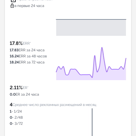
lock
в первые 24 часа
17.8%
ERR*
17.83
ERR за 24 часа
16.24
ERR за 48 часов
18.24
ERR за 72 часа
2.11%
ER*
0.0
ER за 24 часа
4
Среднее число рекламных размещений в месяц
1
- 1/24
0
- 2/48
0
- 3/72