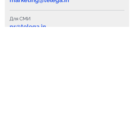
Для СМИ
pr@telega.in
Техподдержка
Telegram
MAX
Сервисы
Каталог каналов
Готовые предложения
Горящие предложения
Смарт-кампании
Каталог ботов