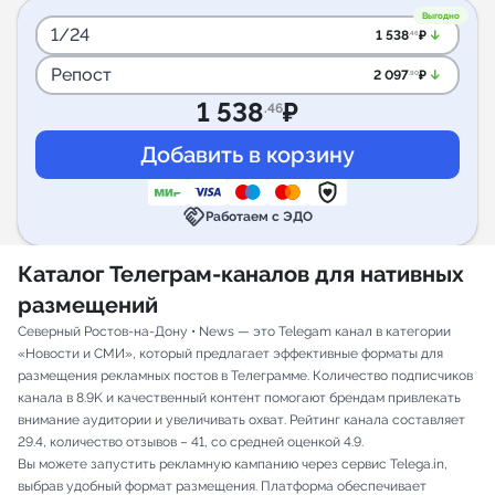
Выгодно
1/24
arrow_downward_alt
1 538
₽
.46
Репост
arrow_downward_alt
2 097
₽
.90
1 538
₽
.46
handshake
Работаем с ЭДО
Каталог Телеграм-каналов для нативных
размещений
Северный Ростов-на-Дону • News — это Telegam канал в категории
«Новости и СМИ», который предлагает эффективные форматы для
размещения рекламных постов в Телеграмме. Количество подписчиков
канала в 8.9K и качественный контент помогают брендам привлекать
внимание аудитории и увеличивать охват. Рейтинг канала составляет
29.4, количество отзывов – 41, со средней оценкой 4.9.
Вы можете запустить рекламную кампанию через сервис Telega.in,
выбрав удобный формат размещения. Платформа обеспечивает