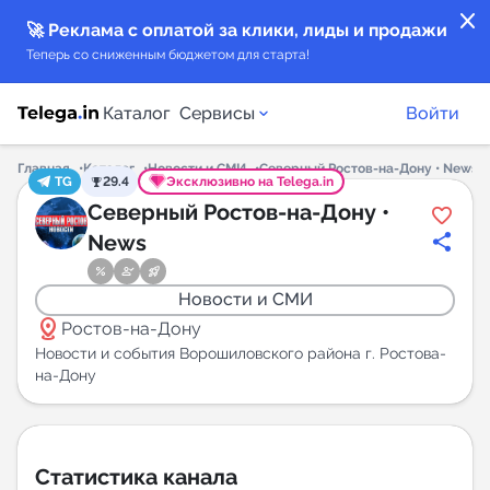
close
🚀 Реклама с оплатой за клики, лиды и продажи
Теперь со сниженным бюджетом для старта!
Каталог
Сервисы
Войти
Главная
Каталог
Новости и СМИ
Северный Ростов-на-Дону • News
TG
29.4
Эксклюзивно на Telega.in
Каталог каналов
Северный Ростов-на-Дону •
News
Каталог ботов
Новости и СМИ
Горящие предложения
distance
Ростов-на-Дону
Новости и события Ворошиловского района г. Ростова-
Индекс читаемости каналов в Telegram
на-Дону
New
Аналитика MAX каналов
Статистика канала
New