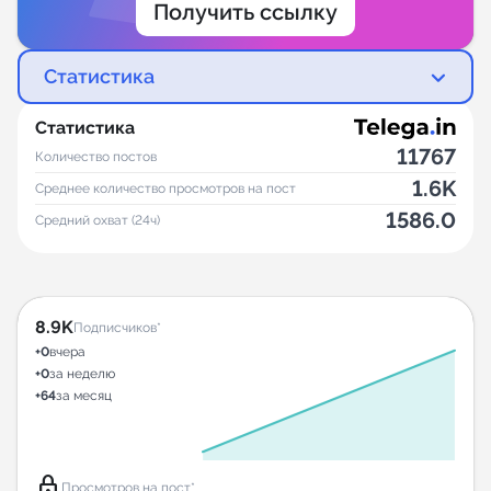
Получить ссылку
Статистика
Статистика
11767
Количество постов
1.6K
Среднее количество просмотров на пост
1586.0
Средний охват (24ч)
8.9K
Подписчиков*
+0
вчера
+0
за неделю
+64
за месяц
lock
Просмотров на пост*