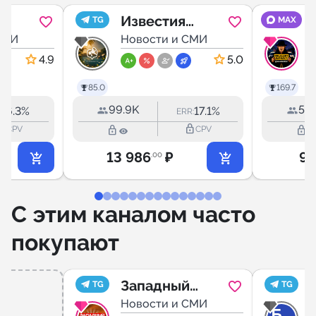
Известия
TG
MAX
ль
СМИ
ЛНР/ДНР,
Новости и СМИ
Луганск/
4.9
5.0
Донецк
85.0
169.7
99.9K
57.
6.3%
17.1%
R:
ERR:
outline
lock_outline
lock_outline
lock_outline
CPV
CPV
13 986
₽
9 
.00
С этим каналом часто
покупают
Западный
TG
TG
Ростов-на-
Новости и СМИ