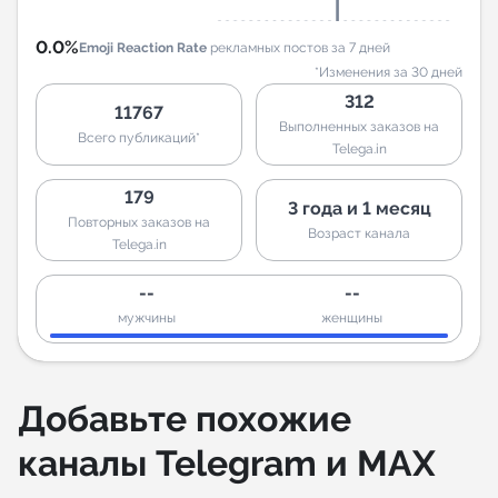
0.0%
Emoji Reaction Rate
рекламных постов за 7 дней
*Изменения за 30 дней
312
11767
Выполненных заказов на
Всего публикаций*
Telega.in
179
3 года и 1 месяц
Повторных заказов на
Возраст канала
Telega.in
--
--
мужчины
женщины
Добавьте похожие
каналы Telegram и MAX