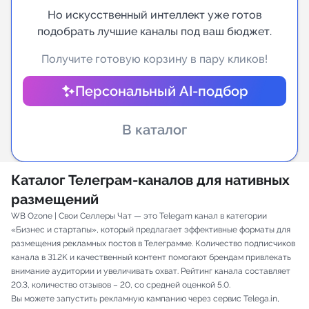
Но искусственный интеллект уже готов
Индивидуальное сопровождение
подобрать лучшие каналы под ваш бюджет.
Получите готовую корзину в пару кликов!
Аналитика Telegram
Персональный AI-подбор
В каталог
Каталог Телеграм-каналов для нативных
размещений
WB Ozone | Свои Селлеры Чат — это Telegam канал в категории
«Бизнес и стартапы», который предлагает эффективные форматы для
размещения рекламных постов в Телеграмме. Количество подписчиков
канала в 31.2K и качественный контент помогают брендам привлекать
внимание аудитории и увеличивать охват. Рейтинг канала составляет
20.3, количество отзывов – 20, со средней оценкой 5.0.
Вы можете запустить рекламную кампанию через сервис Telega.in,