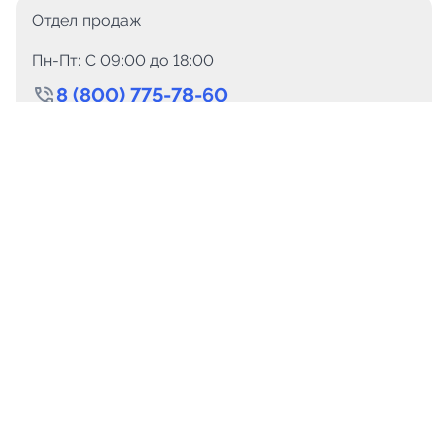
Отдел продаж
Пн-Пт: C 09:00 до 18:00
8 (800) 775-78-60
+7 (499) 110-15-93
Круглосуточно
info@telega.in
Для сотрудничества
marketing@telega.in
Для СМИ
pr@telega.in