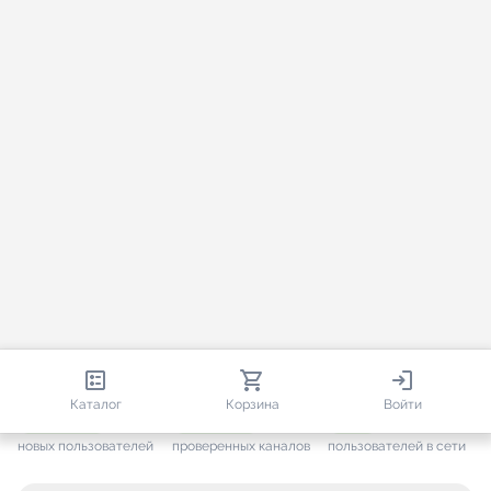
813 670
35 383
2 416
Каталог
Корзина
Войти
+ 7 505
за месяц
+ 1 377
за месяц
ONLINE
новых пользователей
проверенных каналов
пользователей в сети