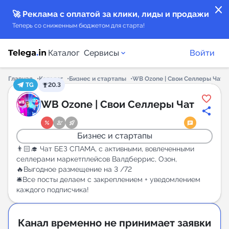
close
🚀 Реклама с оплатой за клики, лиды и продажи
Теперь со сниженным бюджетом для старта!
Каталог
Сервисы
Войти
Главная
Каталог
Бизнес и стартапы
WB Ozone | Свои Селлеры Чат
TG
20.3
Каталог каналов
WB Ozone | Свои Селлеры Чат
Каталог ботов
Бизнес и стартапы
Горящие предложения
👨🏻‍🎓 Чат БЕЗ СПАМА, с активными, вовлеченными
селлерами маркетплейсов Валдберрис, Озон,
🔥Выгодное размещение на 3 /72
Индекс читаемости каналов в Telegram
🛎Все посты делаем с закреплением + уведомлением
New
каждого подписчика!
Аналитика MAX каналов
Канал временно не принимает заявки
New