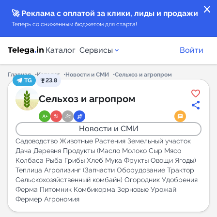
close
🚀 Реклама с оплатой за клики, лиды и продажи
Теперь со сниженным бюджетом для старта!
Каталог
Сервисы
Войти
Главная
Каталог
Новости и СМИ
Сельхоз и агропром
TG
23.8
Каталог каналов
Сельхоз и агропром
Каталог ботов
Новости и СМИ
Горящие предложения
Садоводство Животные Растения Земельный участок
Дача Деревня Продукты (Масло Молоко Сыр Мясо
Колбаса Рыба Грибы Хлеб Мука Фрукты Овощи Ягоды)
Индекс читаемости каналов в Telegram
Теплица Агролизинг (Запчасти Оборудование Трактор
New
Сельскохозяйственный комбайн) Огородник Удобрения
Ферма Питомник Комбикорма Зерновые Урожай
Фермер Агрономия
Аналитика MAX каналов
New