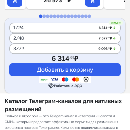
26 573
₽
7 
Выгодно
1/24
arrow_downward_alt
6 314
₽
.68
2/48
arrow_downward_alt
7 577
₽
.61
3/72
arrow_downward_alt
9 093
₽
.70
6 314
₽
.68
handshake
Работаем с ЭДО
Каталог Телеграм-каналов для нативных
размещений
Сельхоз и агропром — это Telegam канал в категории «Новости и
СМИ», который предлагает эффективные форматы для размещения
рекламных постов в Телеграмме. Количество подписчиков канала в