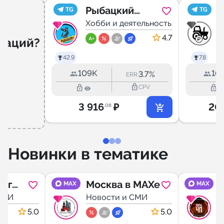
Рыбацкий
TG
TG
канал.
Хобби и деятельность
А
Рыбалка
4.7
даций?
42.9
7.8
109K
16.
3.7%
ERR:
lock_outline
lock_outline
lock_outline
CPV
3 916
₽
20
.08
Новинки в тематике
нг
Москва в MAXe
MAX
MAX
СМИ
Новости и СМИ
Н
5.0
5.0