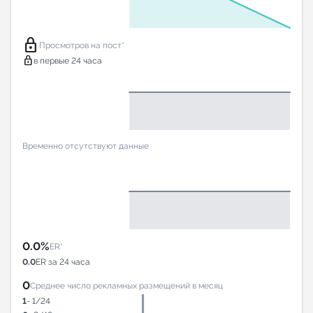
lock
Просмотров на пост*
lock
в первые 24 часа
Временно отсутствуют данные
0.0%
ER*
0.0
ER за 24 часа
0
Среднее число рекламных размещений в месяц
1
- 1/24