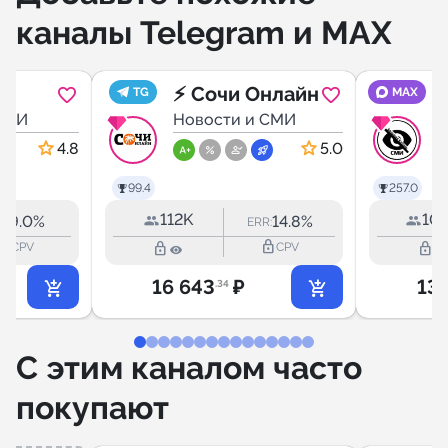
каналы Telegram и MAX
⚡️ Сочи Онлайн
TG
MAX
СМИ
Новости и СМИ
Н
4.8
5.0
99.4
257.0
112K
10
9.0%
14.8%
R:
ERR:
k_outline
lock_outline
lock_outline
lock_outline
CPV
CPV
16 643
₽
13 
.34
С этим каналом часто
покупают