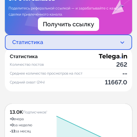
Поделитесь реферальной ссылкой — и зарабатывайте с каждой
сделки привлечённого канала.
Получить ссылку
Статистика
Статистика
262
Количество постов
--
Среднее количество просмотров на пост
11667.0
Средний охват (24ч)
13.0K
Подписчиков*
+0
вчера
+0
за неделю
-13
за месяц