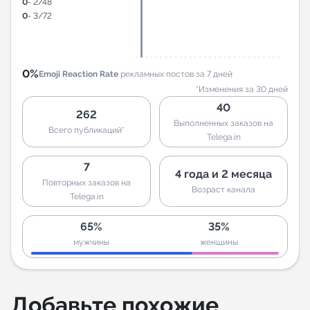
0
- 2/48
0
- 3/72
0%
Emoji Reaction Rate
рекламных постов за 7 дней
*Изменения за 30 дней
40
262
Выполненных заказов на
Всего публикаций*
Telega.in
7
4 года и 2 месяца
Повторных заказов на
Возраст канала
Telega.in
65%
35%
мужчины
женщины
Добавьте похожие