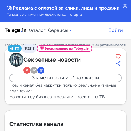
close
🚀 Реклама с оплатой за клики, лиды и продажи
Теперь со сниженным бюджетом для старта!
Каталог
Сервисы
Войти
Главная
Каталог
Знаменитости и образ жизни
Секретные новости
TG
28.8
Эксклюзивно на Telega.in
Каталог каналов
Секретные новости
Каталог ботов
Знаменитости и образ жизни
Горящие предложения
Новый канал без накрутки, только реальные активные
подписчики
Новости шоу бизнеса и реалити проектов на ТВ.
Индекс читаемости каналов в Telegram
New
Аналитика MAX каналов
Статистика канала
New