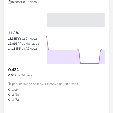
lock
в первые 24 часа
11.2%
ERR*
11.15
ERR за 24 часа
12.89
ERR за 48 часов
14.18
ERR за 72 часа
0.43%
ER*
0.0
ER за 24 часа
1
Среднее число рекламных размещений в месяц
0
- 1/24
0
- 2/48
0
- 3/72