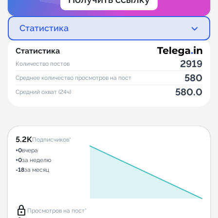
Статистика
Статистика
2919
Количество постов
580
Среднее количество просмотров на пост
580.0
Средний охват (24ч)
5.2K
Подписчиков*
+0
вчера
+0
за неделю
-18
за месяц
lock
Просмотров на пост*