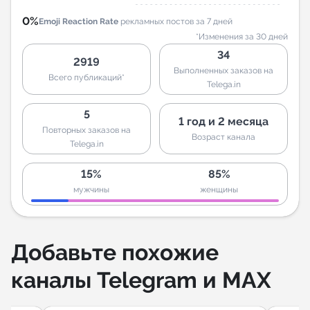
0%
Emoji Reaction Rate
рекламных постов за 7 дней
*Изменения за 30 дней
34
2919
Выполненных заказов на
Всего публикаций*
Telega.in
5
1 год и 2 месяца
Повторных заказов на
Возраст канала
Telega.in
15%
85%
мужчины
женщины
Добавьте похожие
каналы Telegram и MAX