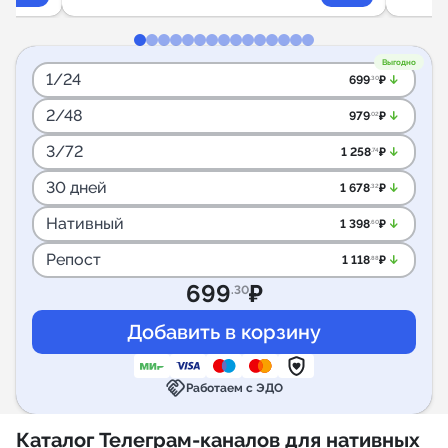
Выгодно
1/24
arrow_downward_alt
699
₽
.30
2/48
arrow_downward_alt
979
₽
.02
3/72
arrow_downward_alt
1 258
₽
.74
30 дней
arrow_downward_alt
1 678
₽
.32
Нативный
arrow_downward_alt
1 398
₽
.60
Репост
arrow_downward_alt
1 118
₽
.88
699
₽
.30
handshake
Работаем с ЭДО
Каталог Телеграм-каналов для нативных