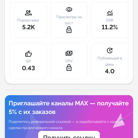
visibility
group
monitoring
Индивидуальное сопровождение
Просмотры на
Подписчики:
ERR
пост:
5.2K
11.2%
Аналитика Telegram
lock_outline
update
payments
thumb_up
Публикаций в
CPV:
ER
день:
lock_outline
0.43
4.0
Приглашайте каналы MAX — получайте
5% с их заказов
Поделитесь реферальной ссылкой — и зарабатывайте с каждой
сделки привлечённого канала.
Получить ссылку