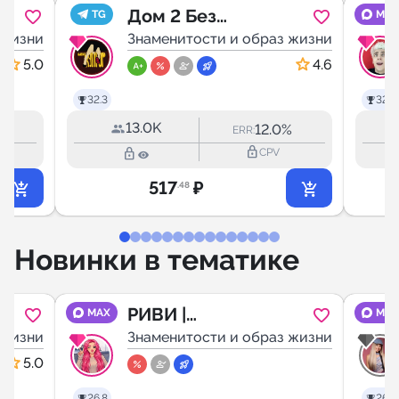
Дом 2 Без
TG
MAX
 жизни
Купюр
Знаменитости и образ жизни
5.0
4.6
32.3
32.3
13.0K
%
12.0%
ERR:
lock_outline
lock_outline
CPV
517
₽
.48
Новинки в тематике
РИВИ |
MAX
MAX
 жизни
РИВИЧКА |
Знаменитости и образ жизни
РИВИВИ🧜🏻‍♀️
5.0
26.8
26.8