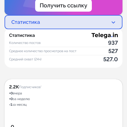
Получить ссылку
Статистика
Статистика
937
Количество постов
527
Среднее количество просмотров на пост
527.0
Средний охват (24ч)
2.2K
Подписчиков*
+0
вчера
+0
за неделю
-1
за месяц