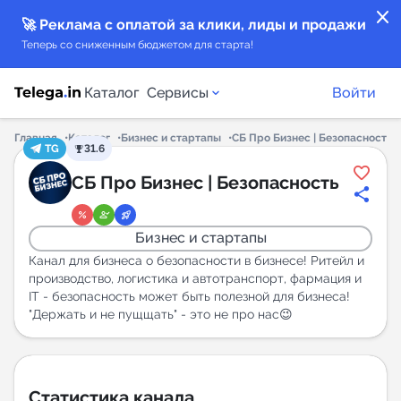
close
🚀 Реклама с оплатой за клики, лиды и продажи
Теперь со сниженным бюджетом для старта!
Каталог
Сервисы
Войти
Главная
Каталог
Бизнес и стартапы
СБ Про Бизнес | Безопасность
TG
31.6
Каталог каналов
СБ Про Бизнес | Безопасность
Каталог ботов
Бизнес и стартапы
Горящие предложения
Канал для бизнеса о безопасности в бизнесе! Ритейл и
производство, логистика и автотранспорт, фармация и
IT - безопасность может быть полезной для бизнеса!
Индекс читаемости каналов в Telegram
"Держать и не пущщать" - это не про нас😉
New
Аналитика MAX каналов
New
Статистика канала