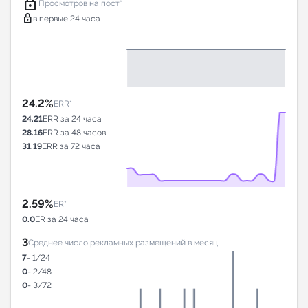
lock
Просмотров на пост*
lock
в первые 24 часа
24.2%
ERR*
24.21
ERR за 24 часа
28.16
ERR за 48 часов
31.19
ERR за 72 часа
2.59%
ER*
0.0
ER за 24 часа
3
Среднее число рекламных размещений в месяц
7
- 1/24
0
- 2/48
0
- 3/72