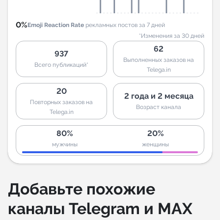
0%
Emoji Reaction Rate
рекламных постов за 7 дней
*Изменения за 30 дней
62
937
Выполненных заказов на
Всего публикаций*
Telega.in
20
2 года и 2 месяца
Повторных заказов на
Возраст канала
Telega.in
80%
20%
мужчины
женщины
Добавьте похожие
каналы Telegram и MAX