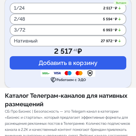
Выгодно
1/24
arrow_downward_alt
2 517
₽
.48
2/48
arrow_downward_alt
5 594
₽
.40
3/72
arrow_downward_alt
6 993
₽
.00
Нативный
arrow_downward_alt
27 972
₽
.00
2 517
₽
.48
handshake
Работаем с ЭДО
Каталог Телеграм-каналов для нативных
размещений
СБ Про Бизнес | Безопасность — это Telegam канал в категории
«Бизнес и стартапы», который предлагает эффективные форматы для
размещения рекламных постов в Телеграмме. Количество подписчиков
канала в 2.2K и качественный контент помогают брендам привлекать
внимание аудитории и увеличивать охват. Рейтинг канала составляет