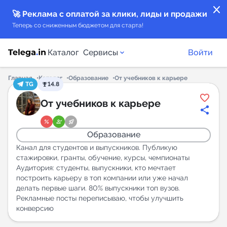
close
🚀 Реклама с оплатой за клики, лиды и продажи
Теперь со сниженным бюджетом для старта!
Каталог
Сервисы
Войти
Главная
Каталог
Образование
От учебников к карьере
TG
14.8
Каталог каналов
От учебников к карьере
Каталог ботов
Образование
Горящие предложения
Канал для студентов и выпускников. Публикую
стажировки, гранты, обучение, курсы, чемпионаты
Аудитория: студенты, выпускники, кто мечтает
Индекс читаемости каналов в Telegram
построить карьеру в топ компании или уже начал
New
делать первые шаги. 80% выпускники топ вузов.
Рекламные посты переписываю, чтобы улучшить
конверсию
Аналитика MAX каналов
New