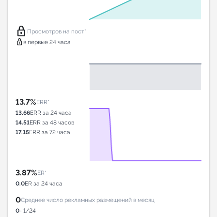
lock
Просмотров на пост*
lock
в первые 24 часа
13.7%
ERR*
13.66
ERR за 24 часа
14.51
ERR за 48 часов
17.15
ERR за 72 часа
3.87%
ER*
0.0
ER за 24 часа
0
Среднее число рекламных размещений в месяц
0
- 1/24