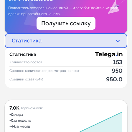
Поделитесь реферальной ссылкой — и зарабатывайте с каждой
сделки привлечённого канала.
Получить ссылку
Статистика
Статистика
153
Количество постов
950
Среднее количество просмотров на пост
950.0
Средний охват (24ч)
7.0K
Подписчиков*
+0
вчера
+0
за неделю
+44
за месяц