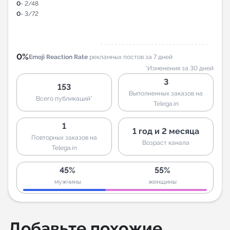
0
- 2/48
0
- 3/72
0%
Emoji Reaction Rate
рекламных постов за 7 дней
*Изменения за 30 дней
3
153
Выполненных заказов на
Всего публикаций*
Telega.in
1
1 год и 2 месяца
Повторных заказов на
Возраст канала
Telega.in
45%
55%
мужчины
женщины
Добавьте похожие