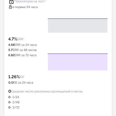
lock
Просмотров на пост*
lock
в первые 24 часа
4.7%
ERR*
4.68
ERR за 24 часа
5.7
ERR за 48 часов
6.82
ERR за 72 часа
1.26%
ER*
0.0
ER за 24 часа
0
Среднее число рекламных размещений в месяц
0
- 1/24
0
- 2/48
0
- 3/72