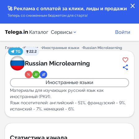
close
🚀 Реклама с оплатой за клики, лиды и продажи
Теперь со сниженным бюджетом для старта!
Каталог
Сервисы
Войти
Главная
Каталог
Иностранные языки
Russian Microlearning
TG
22.2
Каталог каналов
Russian Microlearning
Каталог ботов
Иностранные языки
Горящие предложения
Материалы для изучающих русский язык как
иностранный (РКИ).
Язык посетителей: английский - 51%, французский - 9%,
Индекс читаемости каналов в Telegram
испанский - 7%, немецкий - 6%.
New
Аналитика MAX каналов
New
Статистика канала