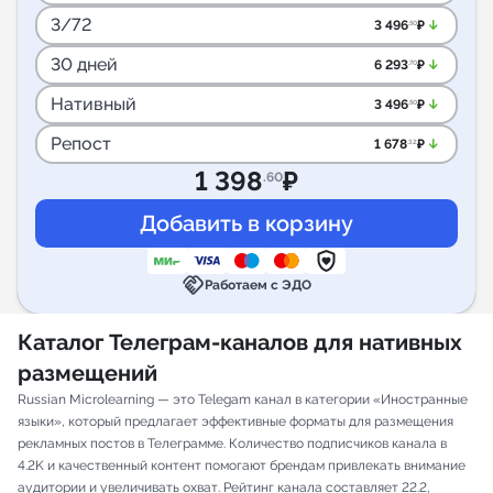
3/72
arrow_downward_alt
3 496
₽
.50
30 дней
arrow_downward_alt
6 293
₽
.70
Нативный
arrow_downward_alt
3 496
₽
.50
Репост
arrow_downward_alt
1 678
₽
.32
1 398
₽
.60
handshake
Работаем с ЭДО
Каталог Телеграм-каналов для нативных
размещений
Russian Microlearning — это Telegam канал в категории «Иностранные
языки», который предлагает эффективные форматы для размещения
рекламных постов в Телеграмме. Количество подписчиков канала в
4.2K и качественный контент помогают брендам привлекать внимание
аудитории и увеличивать охват. Рейтинг канала составляет 22.2,