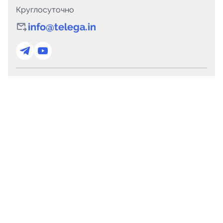
Круглосуточно
info@telega.in
Для сотрудничества
marketing@telega.in
Для СМИ
pr@telega.in
Техподдержка
Telegram
MAX