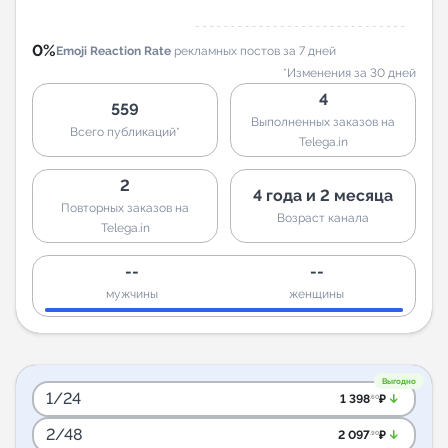
0%
Emoji Reaction Rate
рекламных постов за 7 дней
*Изменения за 30 дней
4
559
Выполненных заказов на
Всего публикаций*
Telega.in
2
4 года и 2 месяца
Повторных заказов на
Возраст канала
Telega.in
--
--
мужчины
женщины
Выгодно
1/24
arrow_downward_alt
1 398
₽
.60
2/48
arrow_downward_alt
2 097
₽
.90