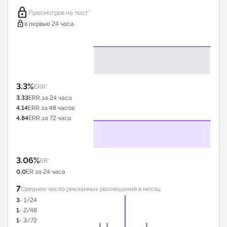
lock
Просмотров на пост*
lock
в первые 24 часа
3.3%
ERR*
3.33
ERR за 24 часа
4.14
ERR за 48 часов
4.84
ERR за 72 часа
3.06%
ER*
0.0
ER за 24 часа
7
Среднее число рекламных размещений в месяц
3
- 1/24
1
- 2/48
1
- 3/72