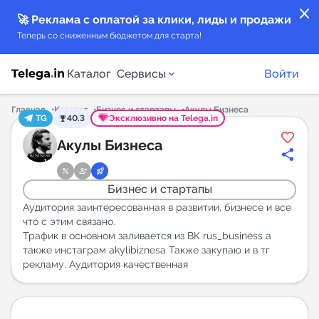
close
🚀 Реклама с оплатой за клики, лиды и продажи
Теперь со сниженным бюджетом для старта!
Каталог
Сервисы
Войти
Главная
Каталог
Бизнес и стартапы
Акулы Бизнеса
TG
40.3
Эксклюзивно на Telega.in
Каталог каналов
Акулы Бизнеса
Каталог ботов
Бизнес и стартапы
Горящие предложения
Аудитория заинтересованная в развитии, бизнесе и все
что с этим связано.
Трафик в основном заливается из ВК rus_business а
Индекс читаемости каналов в Telegram
также инстаграм akylibiznesa Также закупаю и в тг
New
рекламу. Аудитория качественная
Аналитика MAX каналов
New