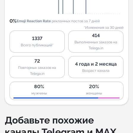
0%
Emoji Reaction Rate
рекламных постов за 7 дней
*Изменения за 30 дней
414
1337
Выполненных заказов на
Всего публикаций*
Telega.in
72
4 года и 2 месяца
Повторных заказов на
Возраст канала
Telega.in
80%
20%
мужчины
женщины
Добавьте похожие
каналы Telegram и MAX