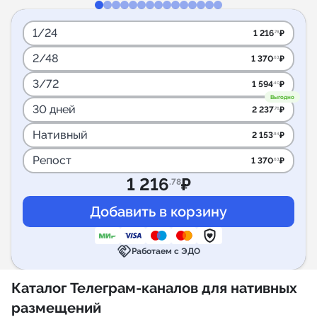
1/24
1 216
₽
.78
2/48
1 370
₽
.63
3/72
1 594
₽
.40
Выгодно
30 дней
2 237
₽
.76
Нативный
2 153
₽
.84
Репост
1 370
₽
.63
1 216
₽
.78
handshake
Работаем с ЭДО
Каталог Телеграм-каналов для нативных
размещений