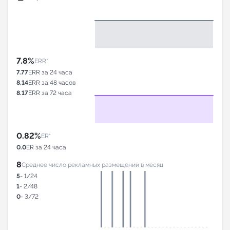
7.8%
ERR*
7.77
ERR за 24 часа
8.14
ERR за 48 часов
8.17
ERR за 72 часа
0.82%
ER*
0.0
ER за 24 часа
8
Среднее число рекламных размещений в месяц
5
- 1/24
1
- 2/48
0
- 3/72