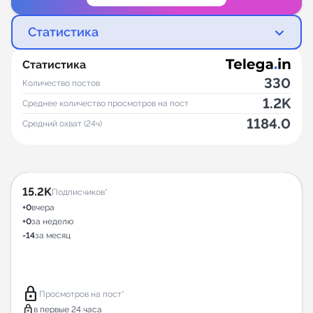
Статистика
Статистика
330
Количество постов
1.2K
Среднее количество просмотров на пост
1184.0
Средний охват (24ч)
15.2K
Подписчиков*
+0
вчера
+0
за неделю
-14
за месяц
lock
Просмотров на пост*
lock
в первые 24 часа