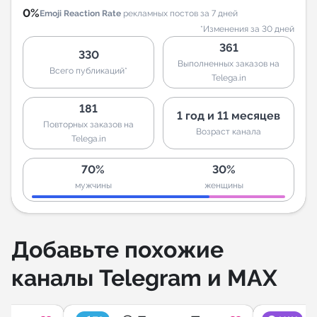
0%
Emoji Reaction Rate
рекламных постов за 7 дней
*Изменения за 30 дней
361
330
Выполненных заказов на
Всего публикаций*
Telega.in
181
1 год и 11 месяцев
Повторных заказов на
Возраст канала
Telega.in
70%
30%
мужчины
женщины
Добавьте похожие
каналы Telegram и MAX