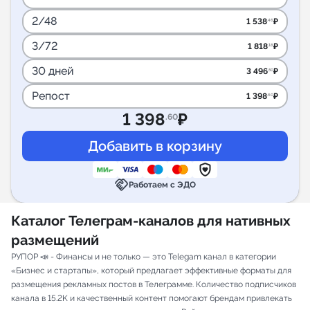
2/48
1 538
₽
.46
3/72
1 818
₽
.18
30 дней
3 496
₽
.50
Репост
1 398
₽
.60
1 398
₽
.60
handshake
Работаем с ЭДО
Каталог Телеграм-каналов для нативных
размещений
РУПОР 📣 - Финансы и не только — это Telegam канал в категории
«Бизнес и стартапы», который предлагает эффективные форматы для
размещения рекламных постов в Телеграмме. Количество подписчиков
канала в 15.2K и качественный контент помогают брендам привлекать