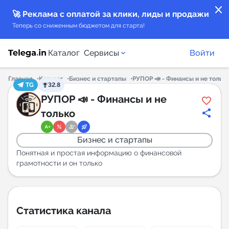
close
🚀 Реклама с оплатой за клики, лиды и продажи
Теперь со сниженным бюджетом для старта!
Каталог
Сервисы
Войти
Главная
Каталог
Бизнес и стартапы
РУПОР 📣 - Финансы и не тольк
TG
32.8
Каталог каналов
РУПОР 📣 - Финансы и не
только
Каталог ботов
Бизнес и стартапы
Горящие предложения
Понятная и простая информацию о финансовой
грамотности и он только
Индекс читаемости каналов в Telegram
New
Статистика канала
Аналитика MAX каналов
New