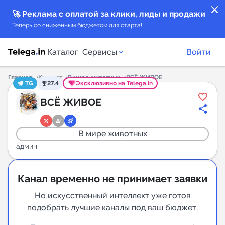
close
🚀 Реклама с оплатой за клики, лиды и продажи
Теперь со сниженным бюджетом для старта!
Каталог
Сервисы
Войти
Главная
Каталог
В мире животных
ВСЁ ЖИВОЕ
TG
27.4
Эксклюзивно на Telega.in
Каталог каналов
ВСЁ ЖИВОЕ
Каталог ботов
В мире животных
Горящие предложения
админ
Индекс читаемости каналов в Telegram
Канал временно не принимает заявки
New
Но искусственный интеллект уже готов
подобрать лучшие каналы под ваш бюджет.
Аналитика MAX каналов
New