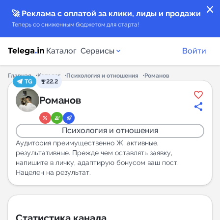
close
🚀 Реклама с оплатой за клики, лиды и продажи
Теперь со сниженным бюджетом для старта!
Каталог
Сервисы
Войти
Главная
Каталог
Психология и отношения
Романов
TG
22.2
Каталог каналов
Романов
Каталог ботов
Психология и отношения
Горящие предложения
Аудитория преимущественно Ж, активные,
результативные. Прежде чем оставлять заявку,
напишите в личку, адаптирую бонусом ваш пост.
Индекс читаемости каналов в Telegram
Нацелен на результат.
New
Аналитика MAX каналов
New
Статистика канала