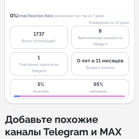
0%
Emoji Reaction Rate
рекламных постов за 7 дней
*Изменения за 30 дней
8
1737
Выполненных заказов на
Всего публикаций*
Telega.in
1
0 лет и 11 месяцев
Повторных заказов на
Возраст канала
Telega.in
5%
95%
мужчины
женщины
Добавьте похожие
каналы Telegram и MAX