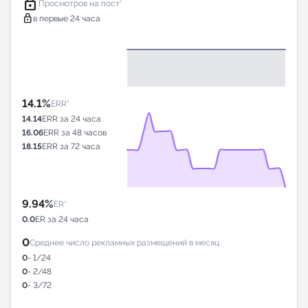
lock
Просмотров на пост*
lock
в первые 24 часа
14.1%
ERR*
14.14
ERR за 24 часа
16.06
ERR за 48 часов
18.15
ERR за 72 часа
9.94%
ER*
0.0
ER за 24 часа
0
Среднее число рекламных размещений в месяц
0
- 1/24
0
- 2/48
0
- 3/72