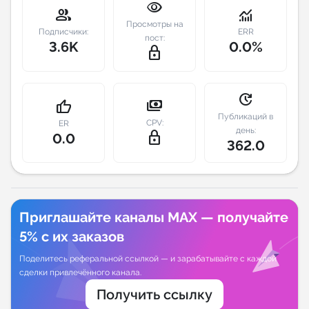
visibility
group
monitoring
Просмотры на
Индивидуальное сопровождение
Подписчики:
ERR
пост:
3.6K
0.0%
lock_outline
Аналитика Telegram
update
payments
thumb_up
Публикаций в
CPV:
ER
день:
lock_outline
0.0
362.0
Приглашайте каналы MAX — получайте
5% с их заказов
Поделитесь реферальной ссылкой — и зарабатывайте с каждой
сделки привлечённого канала.
Получить ссылку