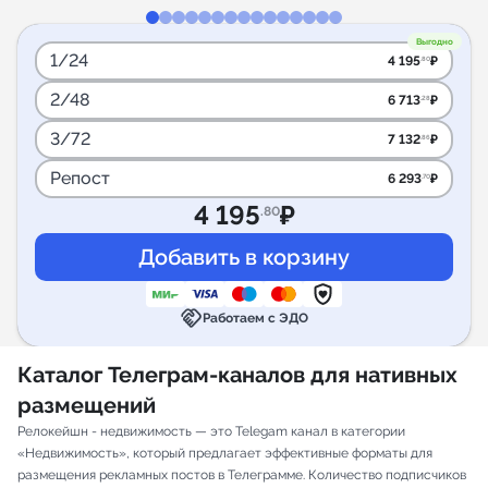
Выгодно
1/24
4 195
₽
.80
2/48
6 713
₽
.28
3/72
7 132
₽
.86
Репост
6 293
₽
.70
4 195
₽
.80
handshake
Работаем с ЭДО
Каталог Телеграм-каналов для нативных
размещений
Релокейшн - недвижимость — это Telegam канал в категории
«Недвижимость», который предлагает эффективные форматы для
размещения рекламных постов в Телеграмме. Количество подписчиков