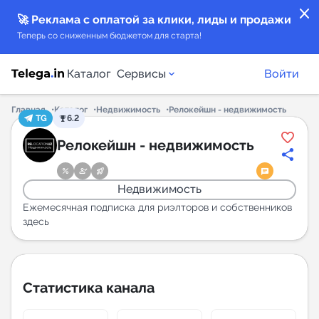
close
🚀 Реклама с оплатой за клики, лиды и продажи
Теперь со сниженным бюджетом для старта!
Каталог
Сервисы
Войти
Главная
Каталог
Недвижимость
Релокейшн - недвижимость
TG
6.2
Каталог каналов
Релокейшн - недвижимость
Каталог ботов
Недвижимость
Горящие предложения
Ежемесячная подписка для риэлторов и собственников
здесь
Индекс читаемости каналов в Telegram
New
Статистика канала
Аналитика MAX каналов
New