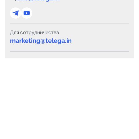
Для сотрудничества
marketing@telega.in
Для СМИ
pr@telega.in
Техподдержка
Telegram
MAX
Сервисы
Каталог каналов