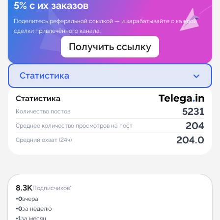
5% с их заказов
Поделитесь реферальной ссылкой — и зарабатывайте с каждой
сделки привлечённого канала.
Получить ссылку
Статистика
Статистика
5231
Количество постов
204
Среднее количество просмотров на пост
204.0
Средний охват (24ч)
8.3K
Подписчиков*
+0
вчера
+0
за неделю
+1
за месяц