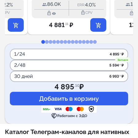
86.0K
18.
2.2%
4.0%
R:
ERR:
outline
lock_outline
lock_outline
lock_outline
CPV
CPV
4 881
₽
13
.11
1/24
4 895
₽
.10
Выгодно
2/48
5 594
₽
.40
30 дней
6 993
₽
.00
4 895
₽
.10
handshake
Работаем с ЭДО
Каталог Телеграм-каналов для нативных