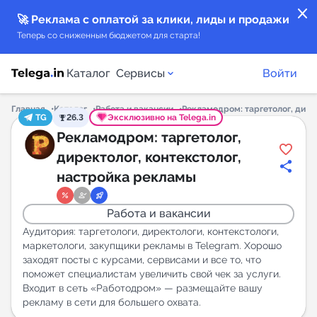
close
🚀 Реклама с оплатой за клики, лиды и продажи
Теперь со сниженным бюджетом для старта!
Каталог
Сервисы
Войти
Главная
Каталог
Работа и вакансии
Рекламодром: таргетолог, дире
TG
26.3
Эксклюзивно на Telega.in
Каталог каналов
Рекламодром: таргетолог,
директолог, контекстолог,
Каталог ботов
настройка рекламы
Горящие предложения
Работа и вакансии
Аудитория: таргетологи, директологи, контекстологи,
Индекс читаемости каналов в Telegram
маркетологи, закупщики рекламы в Telegram. Хорошо
заходят посты с курсами, сервисами и все то, что
New
поможет специалистам увеличить свой чек за услуги.
Входит в сеть «Работодром» — размещайте вашу
Аналитика MAX каналов
рекламу в сети для большего охвата.
New