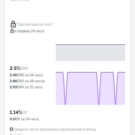
lock
Просмотров на пост*
lock
в первые 24 часа
2.5%
ERR*
2.46
ERR за 24 часа
2.86
ERR за 48 часов
2.93
ERR за 72 часа
1.14%
ER*
0.0
ER за 24 часа
0
Среднее число рекламных размещений в месяц