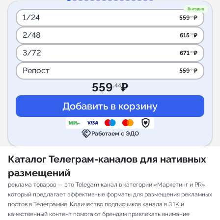
Выгодно
1/24
559
₽
.44
2/48
615
₽
.38
3/72
671
₽
.33
Репост
559
₽
.44
559
₽
.44
handshake
Работаем с ЭДО
Каталог Телеграм-каналов для нативных
размещений
реклама товаров — это Telegam канал в категории «Маркетинг и PR»,
который предлагает эффективные форматы для размещения рекламных
постов в Телеграмме. Количество подписчиков канала в 3.1K и
качественный контент помогают брендам привлекать внимание