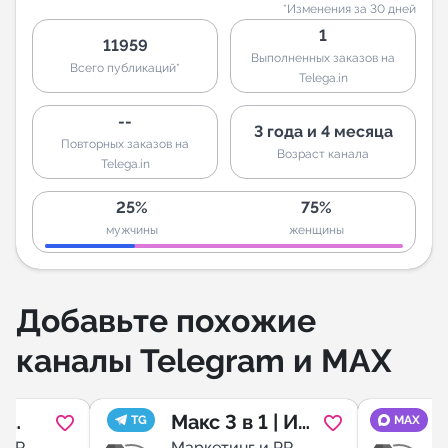
*Изменения за 30 дней
1
11959
Выполненных заказов на
Всего публикаций*
Telega.in
--
3 года и 4 месяца
Повторных заказов на
Возраст канала
Telega.in
25%
75%
мужчины
женщины
Добавьте похожие
каналы Telegram и MAX
т
Макс 3 в 1 | ИИ,
TG
MAX
 PR
Маркетинг и PR
М