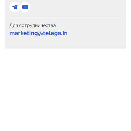
Для сотрудничества
marketing@telega.in
Для СМИ
pr@telega.in
Техподдержка
Telegram
MAX
Сервисы
Каталог каналов