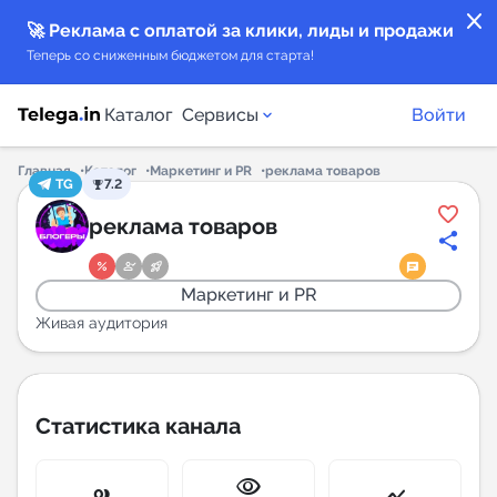
close
🚀 Реклама с оплатой за клики, лиды и продажи
Теперь со сниженным бюджетом для старта!
Каталог
Сервисы
Войти
Главная
Каталог
Маркетинг и PR
реклама товаров
TG
7.2
Каталог каналов
реклама товаров
Каталог ботов
Маркетинг и PR
Горящие предложения
Живая аудитория
Индекс читаемости каналов в Telegram
New
Статистика канала
Аналитика MAX каналов
visibility
New