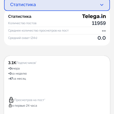
Статистика
Статистика
11959
Количество постов
--
Среднее количество просмотров на пост
0.0
Средний охват (24ч)
3.1K
Подписчиков*
+0
вчера
+0
за неделю
-47
за месяц
lock
Просмотров на пост*
lock
в первые 24 часа