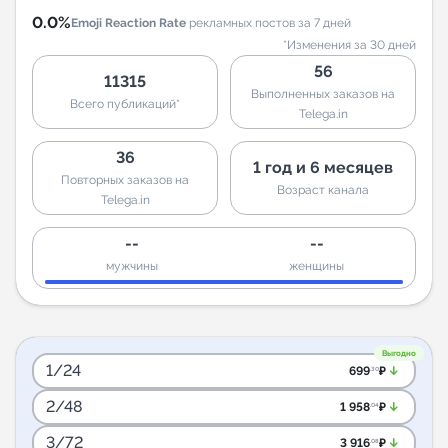
0.0%
Emoji Reaction Rate
рекламных постов за 7 дней
*Изменения за 30 дней
56
11315
Выполненных заказов на
Всего публикаций*
Telega.in
36
1 год и 6 месяцев
Повторных заказов на
Возраст канала
Telega.in
--
--
мужчины
женщины
Выгодно
1/24
arrow_downward_alt
699
₽
.30
2/48
arrow_downward_alt
1 958
₽
.04
3/72
arrow_downward_alt
3 916
₽
.08