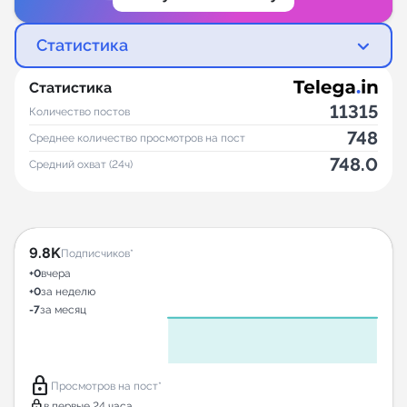
Статистика
Статистика
11315
Количество постов
748
Среднее количество просмотров на пост
748.0
Средний охват (24ч)
9.8K
Подписчиков*
+0
вчера
+0
за неделю
-7
за месяц
lock
Просмотров на пост*
lock
в первые 24 часа