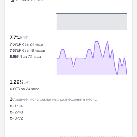
7.7%
ERR*
7.67
ERR за 24 часа
7.67
ERR за 48 часов
8.9
ERR за 72 часа
1.29%
ER*
0.0
ER за 24 часа
1
Среднее число рекламных размещений в месяц
0
- 1/24
0
- 2/48
0
- 3/72