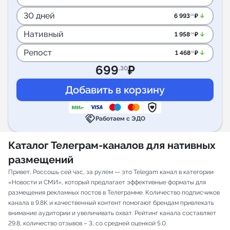
30 дней
arrow_downward_alt
6 993
₽
.00
Нативный
arrow_downward_alt
1 958
₽
.04
Репост
arrow_downward_alt
1 468
₽
.53
699
₽
.30
handshake
Работаем с ЭДО
Каталог Телеграм-каналов для нативных
размещений
Привет, Россошь сей час, за рулем — это Telegam канал в категории
«Новости и СМИ», который предлагает эффективные форматы для
размещения рекламных постов в Телеграмме. Количество подписчиков
канала в 9.8K и качественный контент помогают брендам привлекать
внимание аудитории и увеличивать охват. Рейтинг канала составляет
29.8, количество отзывов – 3, со средней оценкой 5.0.