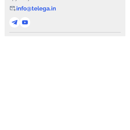
info@telega.in
Для сотрудничества
marketing@telega.in
Для СМИ
pr@telega.in
Техподдержка
Telegram
MAX
Сервисы