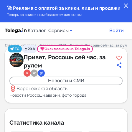
close
🚀 Реклама с оплатой за клики, лиды и продажи
Теперь со сниженным бюджетом для старта!
Каталог
Сервисы
Войти
Главная
Каталог
Новости и СМИ
Привет, Россошь сей час, за рулем
TG
29.8
Эксклюзивно на Telega.in
Каталог каналов
Привет, Россошь сей час, за
рулем
Каталог ботов
Новости и СМИ
Горящие предложения
distance
Воронежская область
Новости Россоши,аварии, фото города.
Индекс читаемости каналов в Telegram
New
Статистика канала
Аналитика MAX каналов
New