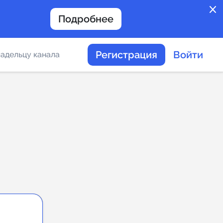
close
Подробнее
Регистрация
Войти
адельцу канала
отов
таемости каналов в
альное
дение