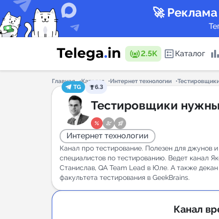
🚀 Реклама
Те
2.5K
Каталог
Главная
Каталог
Интернет технологии
Тестировщик
TG
6.3
Каталог 
Тестировщики нужн
Интернет технологии
Горящие
Канал про тестирование. Полезен для джунов и
специалистов по тестированию. Ведет канал Як
Станислав, QA Team Lead в Юле. А также декан
факультета тестирования в GeekBrains.
Аналитик
New
Канал вр