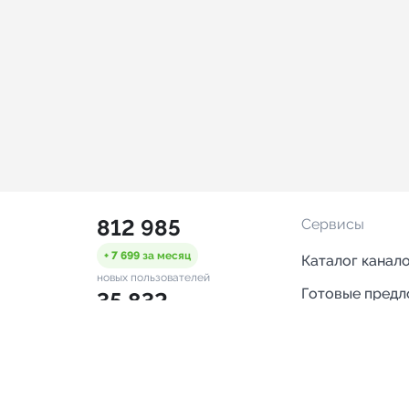
812 985
Сервисы
+ 7 699
за месяц
Каталог канал
новых пользователей
Готовые пред
35 832
Горящие пред
+ 1 511
за месяц
проверенных каналов
Смарт-кампан
2 453
Каталог ботов
ONLINE