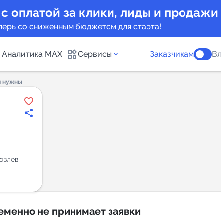
 с оплатой за клики, лиды и продажи
перь со сниженным бюджетом для старта!
Аналитика MAX
Сервисы
Заказчикам
Вл
и нужны
каналов
Каталог б
ы
Индекс чи
 предложения
Telegram
овлев
New
Индивиду
а MAX каналов
сопровож
еменно не принимает заявки