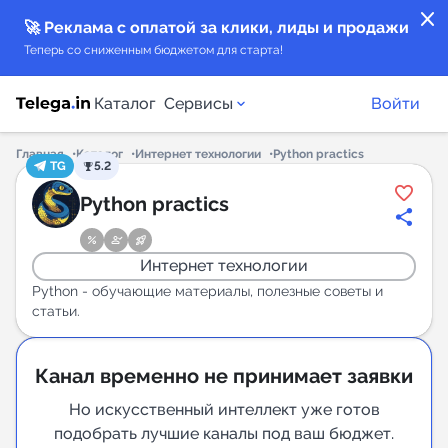
close
🚀 Реклама с оплатой за клики, лиды и продажи
Теперь со сниженным бюджетом для старта!
Каталог
Сервисы
Войти
Главная
Каталог
Интернет технологии
Python practics
TG
5.2
Каталог каналов
Python practics
Каталог ботов
Интернет технологии
Горящие предложения
Python - обучающие материалы, полезные советы и
статьи.
Индекс читаемости каналов в Telegram
New
Канал временно не принимает заявки
Но искусственный интеллект уже готов
Аналитика MAX каналов
подобрать лучшие каналы под ваш бюджет.
New