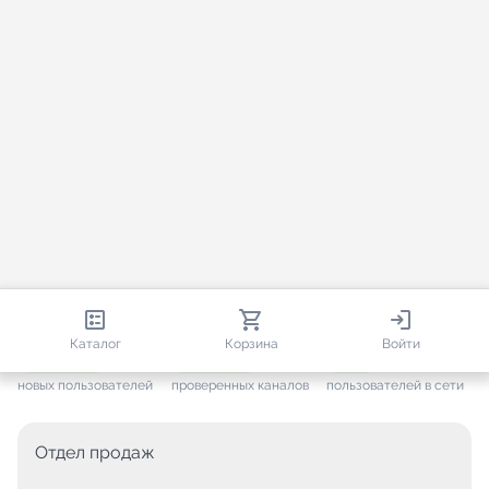
813 085
35 814
2 005
Каталог
Корзина
Войти
+ 7 704
за месяц
+ 1 501
за месяц
ONLINE
новых пользователей
проверенных каналов
пользователей в сети
Отдел продаж