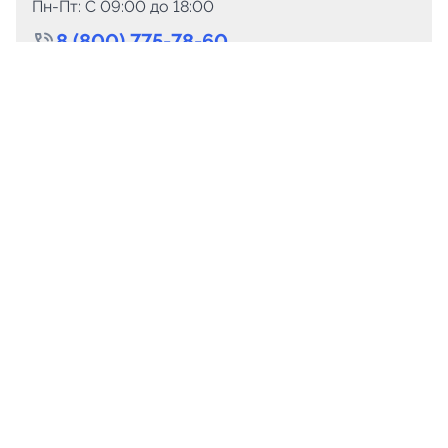
Пн-Пт: C 09:00 до 18:00
8 (800) 775-78-60
+7 (499) 110-15-93
Круглосуточно
info@telega.in
Для сотрудничества
marketing@telega.in
Для СМИ
pr@telega.in
Техподдержка