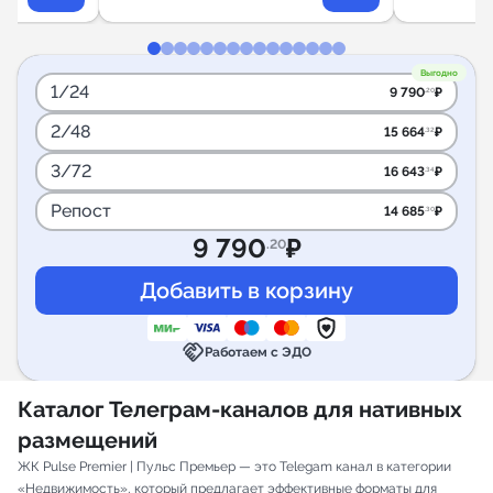
Выгодно
1/24
9 790
₽
.20
2/48
15 664
₽
.32
3/72
16 643
₽
.34
Репост
14 685
₽
.30
9 790
₽
.20
handshake
Работаем с ЭДО
Каталог Телеграм-каналов для нативных
размещений
ЖК Pulse Premier | Пульс Премьер — это Telegam канал в категории
«Недвижимость», который предлагает эффективные форматы для