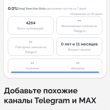
0.0%
Emoji Reaction Rate
рекламных постов за 7 дней
*Изменения за 30 дней
--
4264
Выполненных заказов на
Всего публикаций*
Telega.in
--
0 лет и 11 месяцев
Повторных заказов на
Возраст канала
Telega.in
--
--
мужчины
женщины
Добавьте похожие
каналы Telegram и MAX