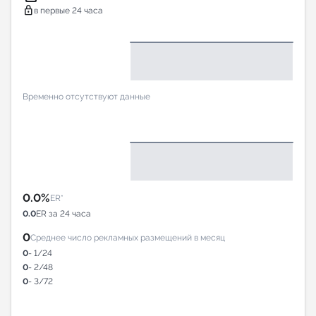
lock
в первые 24 часа
Временно отсутствуют данные
0.0%
ER*
0.0
ER за 24 часа
0
Среднее число рекламных размещений в месяц
0
- 1/24
0
- 2/48
0
- 3/72