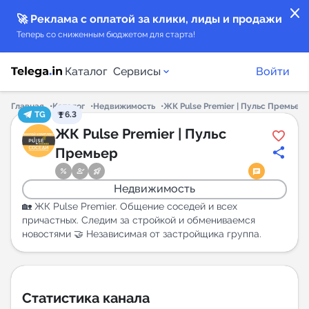
close
🚀 Реклама с оплатой за клики, лиды и продажи
Теперь со сниженным бюджетом для старта!
Каталог
Сервисы
Войти
Главная
Каталог
Недвижимость
ЖК Pulse Premier | Пульс Премьер
TG
6.3
Каталог каналов
ЖК Pulse Premier | Пульс
Премьер
Каталог ботов
Недвижимость
Горящие предложения
🏡 ЖК Pulse Premier. Общение соседей и всех
причастных. Следим за стройкой и обмениваемся
новостями 🤝 Независимая от застройщика группа.
Индекс читаемости каналов в Telegram
New
Аналитика MAX каналов
Статистика канала
New