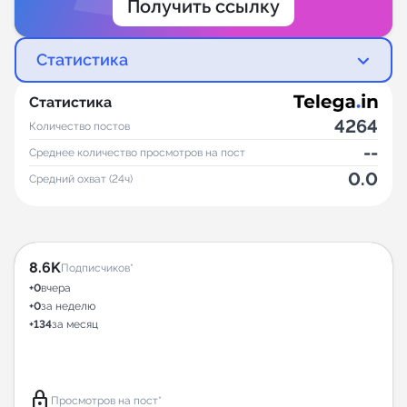
Получить ссылку
Статистика
Статистика
4264
Количество постов
--
Среднее количество просмотров на пост
0.0
Средний охват (24ч)
8.6K
Подписчиков*
+0
вчера
+0
за неделю
+134
за месяц
lock
Просмотров на пост*