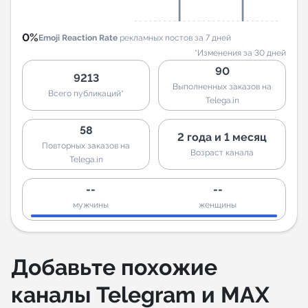
0%
Emoji Reaction Rate
рекламных постов за 7 дней
*Изменения за 30 дней
90
9213
Выполненных заказов на
Всего публикаций*
Telega.in
58
2 года и 1 месяц
Повторных заказов на
Возраст канала
Telega.in
--
--
мужчины
женщины
Добавьте похожие
каналы Telegram и MAX