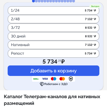
Выгодно
1/24
5 734
₽
.26
2/48
7 132
₽
.86
3/72
8 531
₽
.46
30 дней
8 531
₽
.46
Нативный
7 132
₽
.86
Репост
5 734
₽
.26
5 734
₽
.26
handshake
Работаем с ЭДО
Каталог Телеграм-каналов для нативных
размещений