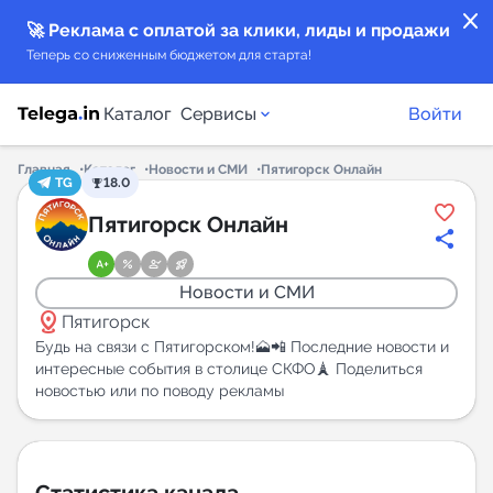
close
🚀 Реклама с оплатой за клики, лиды и продажи
Теперь со сниженным бюджетом для старта!
Каталог
Сервисы
Войти
Главная
Каталог
Новости и СМИ
Пятигорск Онлайн
TG
18.0
Каталог каналов
Пятигорск Онлайн
Каталог ботов
Новости и СМИ
distance
Горящие предложения
Пятигорск
Будь на связи с Пятигорском!🗻📲 Последние новости и
интересные события в столице СКФО🗼 Поделиться
Индекс читаемости каналов в Telegram
новостью или по поводу рекламы
New
Аналитика MAX каналов
New
Статистика канала