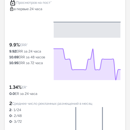
lock
Просмотров на пост*
lock
в первые 24 часа
9.9%
ERR*
9.92
ERR за 24 часа
10.69
ERR за 48 часов
10.95
ERR за 72 часа
1.34%
ER*
0.0
ER за 24 часа
2
Среднее число рекламных размещений в месяц
2
- 1/24
0
- 2/48
0
- 3/72