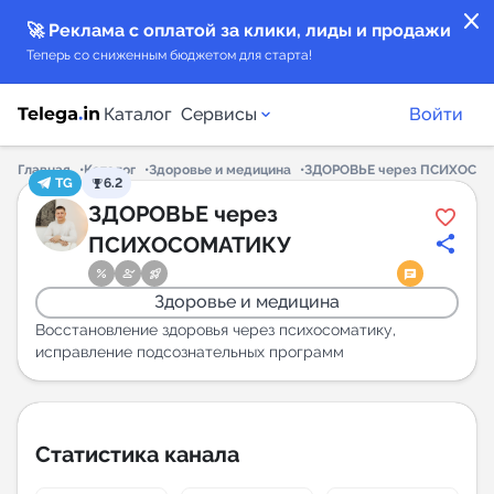
close
🚀 Реклама с оплатой за клики, лиды и продажи
Теперь со сниженным бюджетом для старта!
Каталог
Сервисы
Войти
Главная
Каталог
Здоровье и медицина
ЗДОРОВЬЕ через ПСИХОСО
TG
6.2
Каталог каналов
ЗДОРОВЬЕ через
ПСИХОСОМАТИКУ
Каталог ботов
Здоровье и медицина
Горящие предложения
Восстановление здоровья через психосоматику,
исправление подсознательных программ
Индекс читаемости каналов в Telegram
New
Статистика канала
Аналитика MAX каналов
New