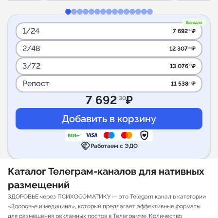
Выгодно
1/24
7 692
₽
.30
2/48
12 307
₽
.68
3/72
13 076
₽
.91
Репост
11 538
₽
.45
7 692
₽
.30
handshake
Работаем с ЭДО
Каталог Телеграм-каналов для нативных
размещений
ЗДОРОВЬЕ через ПСИХОСОМАТИКУ — это Telegam канал в категории
«Здоровье и медицина», который предлагает эффективные форматы
для размещения рекламных постов в Телеграмме. Количество