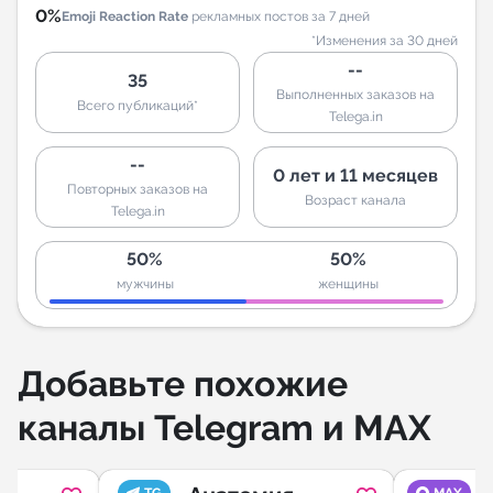
0%
Emoji Reaction Rate
рекламных постов за 7 дней
*Изменения за 30 дней
--
35
Выполненных заказов на
Всего публикаций*
Telega.in
--
0 лет и 11 месяцев
Повторных заказов на
Возраст канала
Telega.in
50%
50%
мужчины
женщины
Добавьте похожие
каналы Telegram и MAX