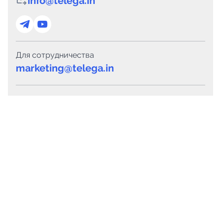
info@telega.in
Для сотрудничества
marketing@telega.in
Для СМИ
pr@telega.in
Техподдержка
Telegram
MAX
Сервисы
Каталог каналов