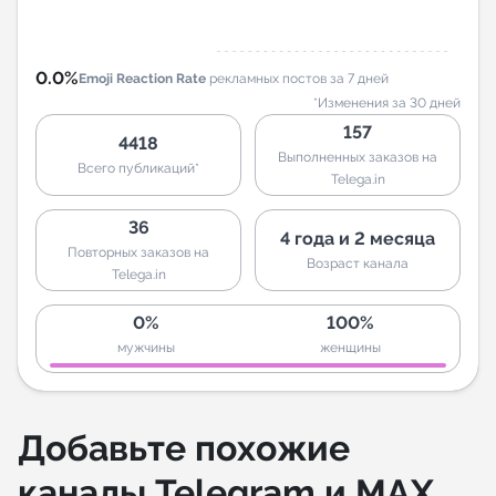
0.0%
Emoji Reaction Rate
рекламных постов за 7 дней
*Изменения за 30 дней
157
4418
Выполненных заказов на
Всего публикаций*
Telega.in
36
4 года и 2 месяца
Повторных заказов на
Возраст канала
Telega.in
0%
100%
мужчины
женщины
Добавьте похожие
каналы Telegram и MAX