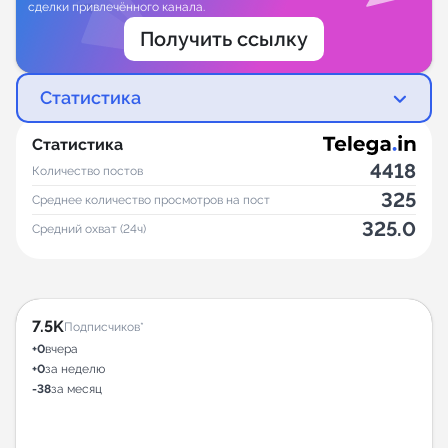
сделки привлечённого канала.
Получить ссылку
Статистика
Статистика
4418
Количество постов
325
Среднее количество просмотров на пост
325.0
Средний охват (24ч)
7.5K
Подписчиков*
+0
вчера
+0
за неделю
-38
за месяц