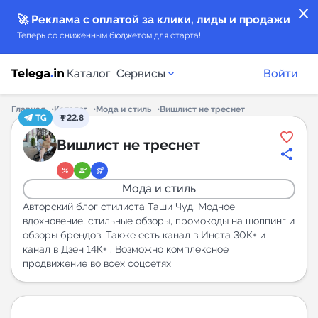
close
🚀 Реклама с оплатой за клики, лиды и продажи
Теперь со сниженным бюджетом для старта!
Каталог
Сервисы
Войти
Главная
Каталог
Мода и стиль
Вишлист не треснет
TG
22.8
Каталог каналов
Вишлист не треснет
Каталог ботов
Мода и стиль
Горящие предложения
Авторский блог стилиста Таши Чуд. Модное
вдохновение, стильные обзоры, промокоды на шоппинг и
обзоры брендов. Также есть канал в Инста 30К+ и
Индекс читаемости каналов в Telegram
канал в Дзен 14К+ . Возможно комплексное
New
продвижение во всех соцсетях
Аналитика MAX каналов
New