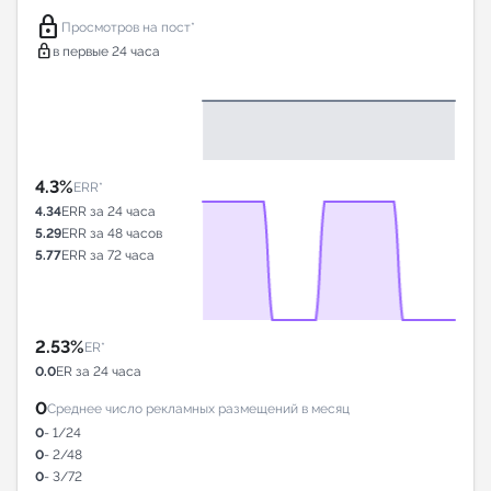
lock
Просмотров на пост*
lock
в первые 24 часа
4.3%
ERR*
4.34
ERR за 24 часа
5.29
ERR за 48 часов
5.77
ERR за 72 часа
2.53%
ER*
0.0
ER за 24 часа
0
Среднее число рекламных размещений в месяц
0
- 1/24
0
- 2/48
0
- 3/72