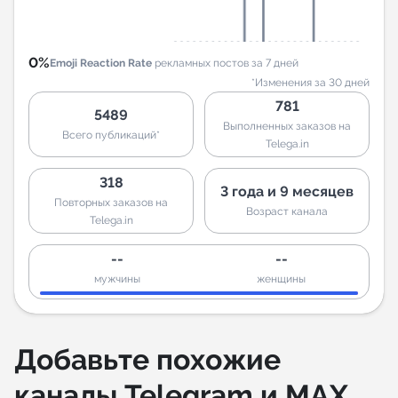
0%
Emoji Reaction Rate
рекламных постов за 7 дней
*Изменения за 30 дней
781
5489
Выполненных заказов на
Всего публикаций*
Telega.in
318
3 года и 9 месяцев
Повторных заказов на
Возраст канала
Telega.in
--
--
мужчины
женщины
Добавьте похожие
каналы Telegram и MAX