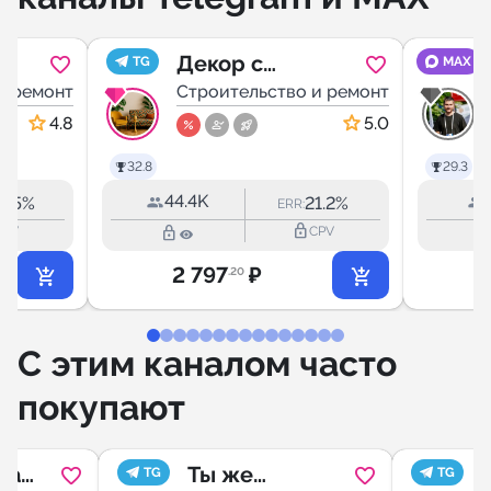
Декор с
TG
MAX
и ремонт
изюминкой
Строительство и ремонт
4.8
5.0
32.8
29.3
44.4K
0.5%
21.2%
ERR:
lock_outline
lock_outline
lock_outli
CPV
CPV
2 797
₽
.20
С этим каналом часто
покупают
а |
Ты же
TG
TG