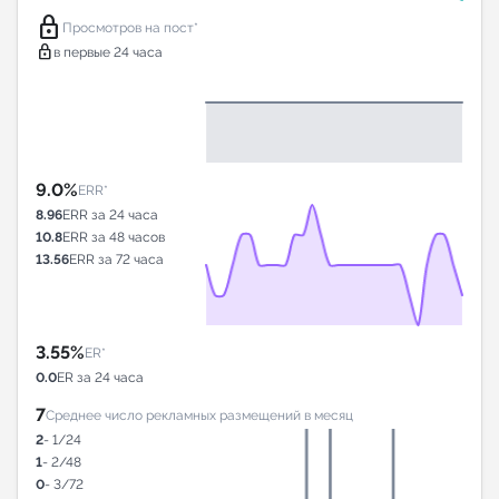
lock
Просмотров на пост*
lock
в первые 24 часа
9.0%
ERR*
8.96
ERR за 24 часа
10.8
ERR за 48 часов
13.56
ERR за 72 часа
3.55%
ER*
0.0
ER за 24 часа
7
Среднее число рекламных размещений в месяц
2
- 1/24
1
- 2/48
0
- 3/72