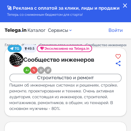
close
🚀 Реклама с оплатой за клики, лиды и продажи
Теперь со сниженным бюджетом для старта!
Каталог
Сервисы
Войти
Главная
Каталог
Строительство и ремонт
Сообщество инженеров
TG
49.5
Эксклюзивно на Telega.in
Каталог каналов
Сообщество инженеров
Каталог ботов
Строительство и ремонт
Горящие предложения
Пишем об инженерных системах и решениях, стройке,
ремонте, проектировании и технике. Очень активная
аудитория, состоящая из инженеров, строителей,
Индекс читаемости каналов в Telegram
монтажников, ремонтников, в общем, из технарей. В
New
основном мужчины - 80%.
Аналитика MAX каналов
New