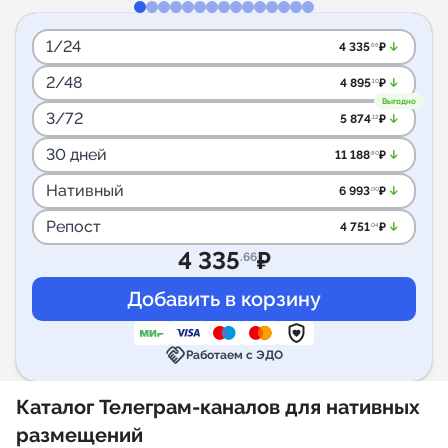
1/24
arrow_downward_alt
4 335
₽
.66
2/48
arrow_downward_alt
4 895
₽
.10
Выгодно
3/72
arrow_downward_alt
5 874
₽
.12
30 дней
arrow_downward_alt
11 188
₽
.80
Нативный
arrow_downward_alt
6 993
₽
.00
Репост
arrow_downward_alt
4 751
₽
.04
4 335
₽
.66
handshake
Работаем с ЭДО
Каталог Телеграм-каналов для нативных
размещений