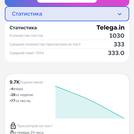
Статистика
Статистика
1030
Количество постов
333
Среднее количество просмотров на пост
333.0
Средний охват (24ч)
9.7K
Подписчиков*
-4
вчера
-28
за неделю
+77
за месяц
lock
Просмотров на пост*
lock
в первые 24 часа