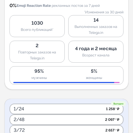
0%
Emoji Reaction Rate
рекламных постов за 7 дней
*Изменения за 30 дней
14
1030
Выполненных заказов на
Всего публикаций*
Telega.in
2
4 года и 2 месяца
Повторных заказов на
Возраст канала
Telega.in
95%
5%
мужчины
женщины
Выгодно
1/24
1 258
₽
.74
2/48
2 097
₽
.90
3/72
2 657
₽
.34