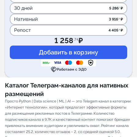
30 дней
5 286
₽
.71
Нативный
3 916
₽
.08
Репост
4 405
₽
.59
1 258
₽
.74
handshake
Работаем с ЭДО
Каталог Телеграм-каналов для нативных
размещений
Просто Python | Data science | ML | AI — это Telegam канал в категории
«Интернет технологии», который предлагает эффективные форматы
для размещения рекламных постов в Телеграмме. Количество
подписчиков канала в 9.7K и качественный контент помогают брендам
привлекать внимание аудитории и увеличивать охват. Рейтинг канала
составляет 25.2, количество отзывов – 2, со средней оценкой 5.0.