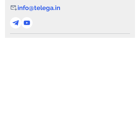
info@telega.in
Для сотрудничества
marketing@telega.in
Для СМИ
pr@telega.in
Техподдержка
Telegram
MAX
Сервисы