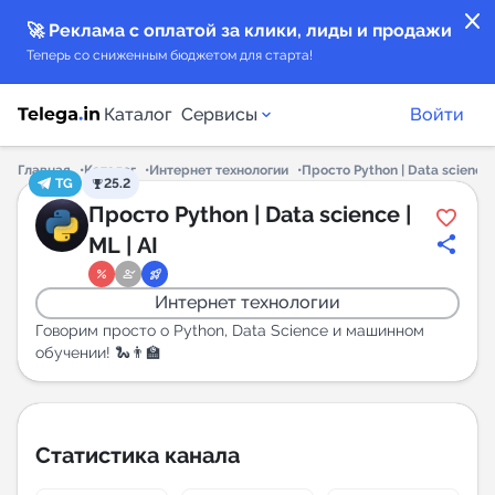
close
🚀 Реклама с оплатой за клики, лиды и продажи
Теперь со сниженным бюджетом для старта!
Каталог
Сервисы
Войти
Главная
Каталог
Интернет технологии
Просто Python | Data science |
TG
25.2
Каталог каналов
Просто Python | Data science |
ML | AI
Каталог ботов
Интернет технологии
Горящие предложения
Говорим просто о Python, Data Science и машинном
обучении! 🐍👨‍🏫
Индекс читаемости каналов в Telegram
New
Статистика канала
Аналитика MAX каналов
New