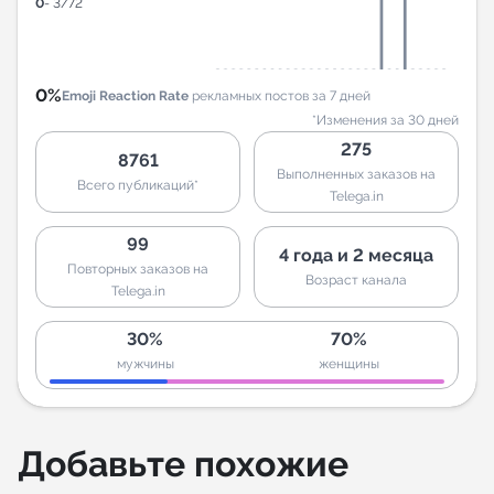
0
- 3/72
0%
Emoji Reaction Rate
рекламных постов за 7 дней
*Изменения за 30 дней
275
8761
Выполненных заказов на
Всего публикаций*
Telega.in
99
4 года и 2 месяца
Повторных заказов на
Возраст канала
Telega.in
30%
70%
мужчины
женщины
Добавьте похожие