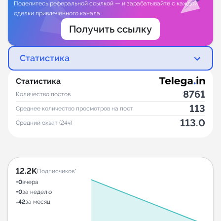
Поделитесь реферальной ссылкой — и зарабатывайте с каждой
сделки привлечённого канала.
Получить ссылку
Статистика
Статистика
8761
Количество постов
113
Среднее количество просмотров на пост
113.0
Средний охват (24ч)
12.2K
Подписчиков*
+0
вчера
+0
за неделю
-42
за месяц