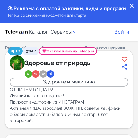
close
🚀 Реклама с оплатой за клики, лиды и продажи
Теперь со сниженным бюджетом для старта!
Каталог
Сервисы
Войти
Главная
Каталог
Здоровье и медицина
Здоровье от природы
TG
34.7
Эксклюзивно на Telega.in
Каталог каналов
Здоровье от природы
Каталог ботов
Здоровье и медицина
Горящие предложения
ОТЛИЧНАЯ ОТДАЧА!
Лучший канал в тематике!
Прирост аудитории из ИНСТАГРАМ
Индекс читаемости каналов в Telegram
Активная ЖЦА, взрослая! ЗОЖ, ПП, советы, лайфхаки,
New
обзоры лекарств и бадов. Личный доктор, блог,
авторский,.
Аналитика MAX каналов
New