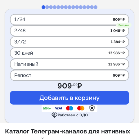
1/24
909
₽
.09
Выгодно
2/48
1 048
₽
.95
3/72
1 384
₽
.61
30 дней
13 986
₽
.00
Нативный
13 986
₽
.00
Репост
909
₽
.09
909
₽
.09
handshake
Работаем с ЭДО
Каталог Телеграм-каналов для нативных