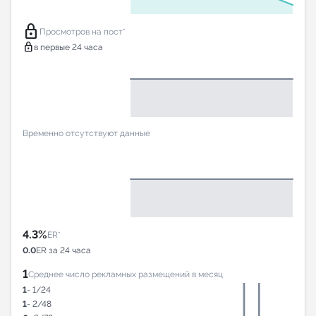
lock
Просмотров на пост*
lock
в первые 24 часа
Временно отсутствуют данные
4.3%
ER*
0.0
ER за 24 часа
1
Среднее число рекламных размещений в месяц
1
- 1/24
1
- 2/48