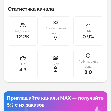
Статистика канала
Индивидуальное сопровождение
visibility
Аналитика Telegram
group
monitoring
Просмотры на
Подписчики:
ERR
пост:
12.2K
0.9%
lock_outline
update
payments
thumb_up
Публикаций в
CPV:
ER
день:
lock_outline
4.3
8.0
Приглашайте каналы MAX — получайте
5% с их заказов