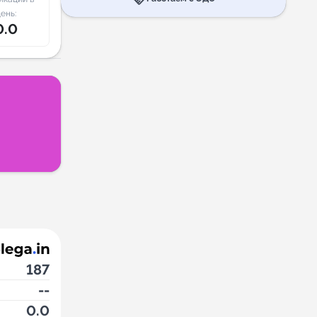
ень:
0.0
187
--
0.0