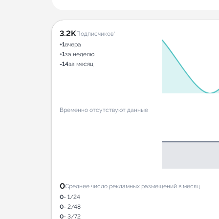
3.2K
Подписчиков*
+1
вчера
+1
за неделю
-14
за месяц
Временно отсутствуют данные
0
Среднее число рекламных размещений в месяц
0
- 1/24
0
- 2/48
0
- 3/72