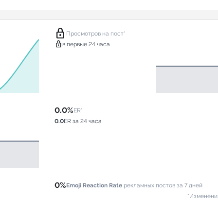
lock
Просмотров на пост*
lock
в первые 24 часа
0.0%
ER*
0.0
ER за 24 часа
0%
Emoji Reaction Rate
рекламных постов за 7 дней
*Изменени