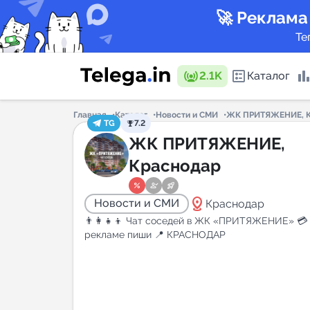
🚀 Реклама
Те
2.1K
Каталог
Главная
Каталог
Новости и СМИ
ЖК ПРИТЯЖЕНИЕ, 
TG
7.2
Каталог 
ЖК ПРИТЯЖЕНИЕ,
Краснодар
Горящие
distance
Новости и СМИ
Краснодар
👨‍👩‍👧‍👦 Чат соседей в ЖК «ПРИТЯЖЕНИЕ» 💳
рекламе пиши 📍 КРАСНОДАР
Аналитик
New