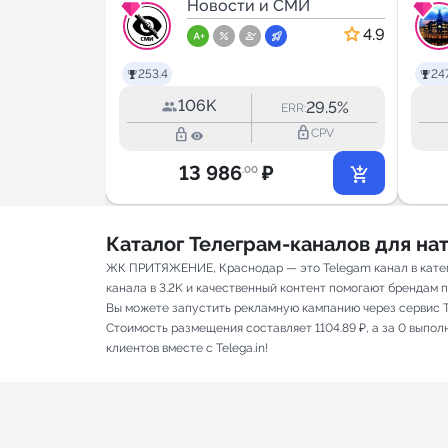
р Max
МИ
Новости и СМИ
5.0
4.9
253.4
247
106K
34.8%
29.5%
RR:
ERR:
lock_outline
lock_outline
lock_outline
CPV
CPV
13 986
₽
.00
Каталог Телеграм-каналов для н
ЖК ПРИТЯЖЕНИЕ, Краснодар — это Telegam канал в катег
канала в 3.2K и качественный контент помогают брендам пр
Вы можете запустить рекламную кампанию через сервис T
Стоимость размещения составляет 1104.89 ₽, а за 0 выпо
клиентов вместе с Telega.in!