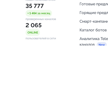
Готовые пред
35 777
Горящие пред
+ 1 464
за месяц
проверенных каналов
Смарт-кампан
2 065
Каталог ботов
ONLINE
Аналитика Tel
пользователей в сети
каналов
Бот нотифика
Помощь
FAQ
Напишите нам