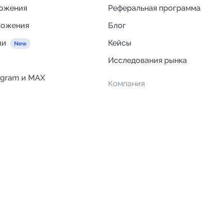
ложения
Реферальная программа
ложения
Блог
ии
Кейсы
Исследования рынка
egram и MAX
Компания
Отзывы о Telega.in
ций
Информация о безопасност
Возврат средств
Гарантии
Политика обработки персон
данных
Вакансии