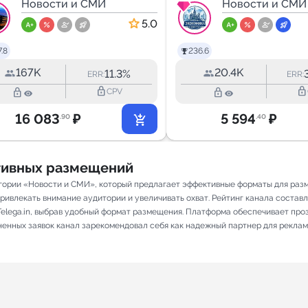
| Питер Новости
Новости и СМИ
Новости.
Новости и СМИ
Экономика.
5.0
Москва.
.8
236.6
167K
20.4K
11.3%
ERR:
ERR:
lock_outline
lock_outline
lock_outline
lock_outline
CPV
16 083
₽
5 594
₽
.90
.40
ативных размещений
ории «Новости и СМИ», который предлагает эффективные форматы для разм
ивлекать внимание аудитории и увеличивать охват. Рейтинг канала составляе
elega.in, выбрав удобный формат размещения. Платформа обеспечивает про
лненных заявок канал зарекомендовал себя как надежный партнер для реклам