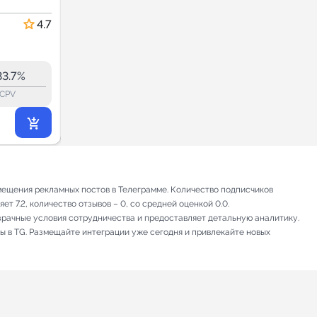
МАХ
Новости и СМИ
4.7
5.0
235.9
233.0
30.1K
33.7%
40.8%
ERR:
lock_outline
lock_outline
lo
CPV
CPV
9 790
₽
.20
ещения рекламных постов в Телеграмме. Количество подписчиков
т 7.2, количество отзывов – 0, со средней оценкой 0.0.
зрачные условия сотрудничества и предоставляет детальную аналитику.
ы в TG. Размещайте интеграции уже сегодня и привлекайте новых