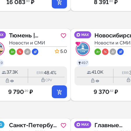
16 083
₽
8 391
₽
.90
.60
Тюмень |
Новосибирс
AX
MAX
Новости
Новости и СМИ
Live
Новости и СМИ
5.0
.9
49.7
37.3K
41.0K
48.4%
ERR:
ERR:
lock_outline
lock_outline
lock_outline
lock_outline
CPV
9 790
₽
9 370
₽
.20
.62
Санкт-Петербург
Главные
G
MAX