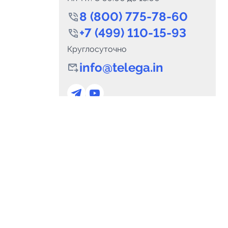
8 (800) 775-78-60
+7 (499) 110-15-93
Круглосуточно
info@telega.in
0
Каналов:
Подпи
0
₽
delete_forever
Итого:
.00
Для сотрудничества
и
marketing@telega.in
Для СМИ
альных
pr@telega.in
Техподдержка