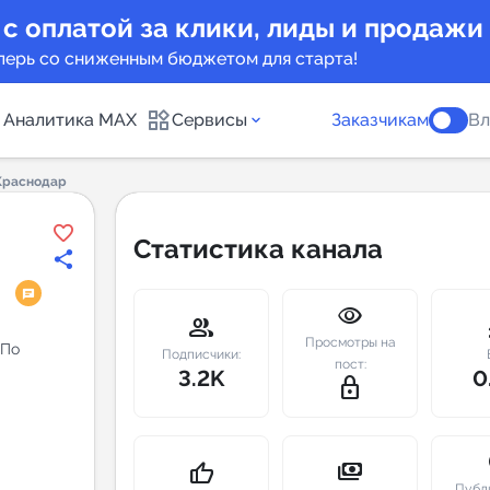
 с оплатой за клики, лиды и продажи
перь со сниженным бюджетом для старта!
Аналитика MAX
Сервисы
Заказчикам
Вл
Краснодар
каналов
Каталог б
Статистика канала
Индекс чи
visibility
 предложения
Telegram
group
m
Просмотры на
 По
New
Подписчики:
пост:
3.2K
0
lock_outline
Индивиду
а MAX каналов
сопровож
u
payments
thumb_up
Публ