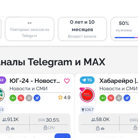
0 лет и 10
--
50%
месяцев
Повторных заказов на
мужчины
Telega.in
Возраст канала
налы Telegram и MAX
ЮГ-24 - Новости
Хабарейро |
AX
TG
КРАСНОДАРА и
Новости и СМИ
Хабаровск
Новости и СМИ
КРАЯ
4.9
.3
106.7
91.1K
58.0K
30.5%
ERR:
ERR:
lock_outline
lock_outline
lock_outline
lock_outline
CPV